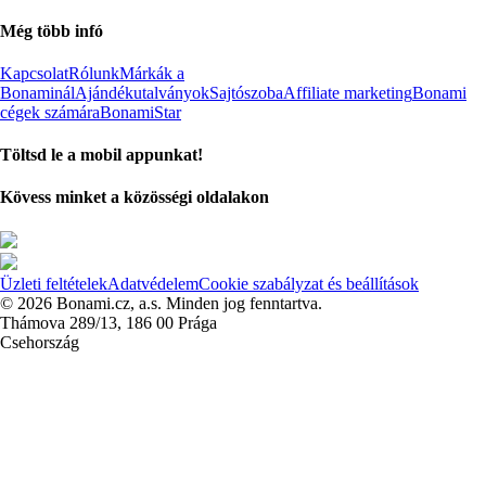
Még több infó
Kapcsolat
Rólunk
Márkák a
Bonaminál
Ajándékutalványok
Sajtószoba
Affiliate marketing
Bonami
cégek számára
BonamiStar
Töltsd le a mobil appunkat!
Kövess minket a közösségi oldalakon
Üzleti feltételek
Adatvédelem
Cookie szabályzat és beállítások
© 2026 Bonami.cz, a.s. Minden jog fenntartva.
Thámova 289/13, 186 00 Prága
Csehország