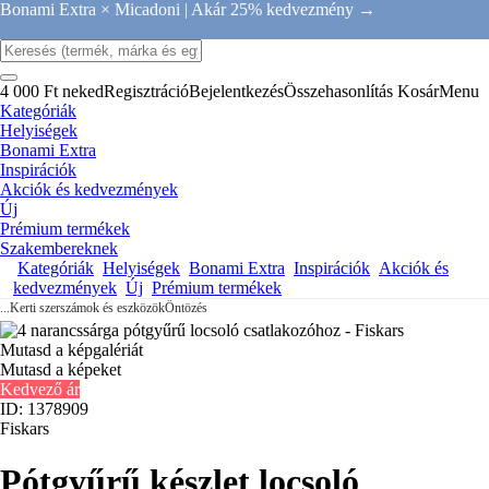
Bonami Extra × Micadoni |
Akár 25% kedvezmény →
4 000 Ft neked
Regisztráció
Bejelentkezés
Összehasonlítás
Kosár
Menu
Kategóriák
Helyiségek
Bonami Extra
Inspirációk
Akciók és kedvezmények
Új
Prémium termékek
Szakembereknek
Kategóriák
Helyiségek
Bonami Extra
Inspirációk
Akciók és
kedvezmények
Új
Prémium termékek
...
Kerti szerszámok és eszközök
Öntözés
Mutasd a képgalériát
Mutasd a képeket
Kedvező ár
ID: 1378909
Fiskars
Pótgyűrű készlet locsoló