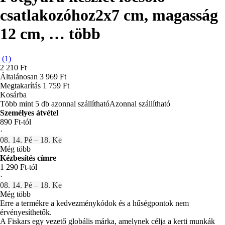
csatlakozóhoz
2x7 cm, magasság
12 cm
, …
több
(
1
)
2 210 Ft
Általánosan 3 969 Ft
Megtakarítás 1 759 Ft
Kosárba
Több mint 5 db azonnal szállítható
Azonnal szállítható
Személyes átvétel
890 Ft-tól
·
08. 14. Pé – 18. Ke
Még több
Kézbesítés címre
1 290 Ft-tól
·
08. 14. Pé – 18. Ke
Még több
Erre a termékre a kedvezménykódok és a hűségpontok nem
érvényesíthetők.
A Fiskars egy vezető globális márka, amelynek célja a kerti munkák