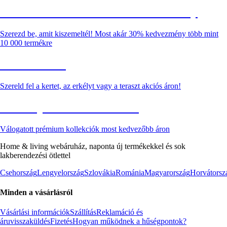
Summer Sale: Akár 30% kedvezmény
Szerezd be, amit kiszemeltél! Most akár 30% kedvezmény több mint
10 000 termékre
Kerti akciók
Szereld fel a kertet, az erkélyt vagy a teraszt akciós áron!
Akciós prémium termékek
Válogatott prémium kollekciók most kedvezőbb áron
Home & living webáruház, naponta új termékekkel és sok
lakberendezési ötlettel
Csehország
Lengyelország
Szlovákia
Románia
Magyarország
Horvátorsz
Minden a vásárlásról
Vásárlási információk
Szállítás
Reklamáció és
áruvisszaküldés
Fizetés
Hogyan működnek a hűségpontok?