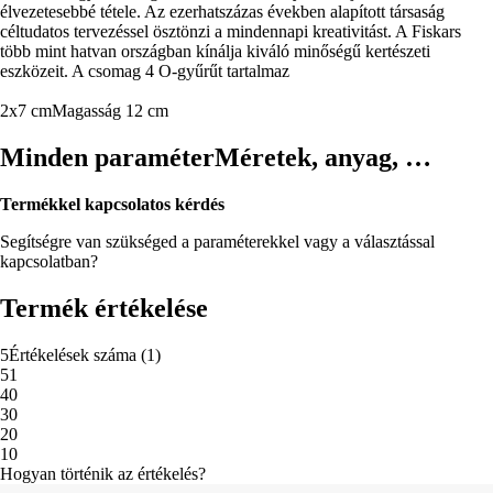
élvezetesebbé tétele. Az ezerhatszázas években alapított társaság
céltudatos tervezéssel ösztönzi a mindennapi kreativitást. A Fiskars
több mint hatvan országban kínálja kiváló minőségű kertészeti
eszközeit. A csomag 4 O-gyűrűt tartalmaz
2x7 cm
Magasság 12 cm
Minden paraméter
Méretek, anyag, …
Termékkel kapcsolatos kérdés
Segítségre van szükséged a paraméterekkel vagy a választással
kapcsolatban?
Termék értékelése
5
Értékelések száma
(
1
)
5
1
4
0
3
0
2
0
1
0
Hogyan történik az értékelés?