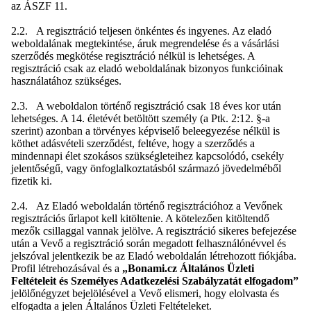
az ÁSZF 11.
2.2. A regisztráció teljesen önkéntes és ingyenes. Az eladó
weboldalának megtekintése, áruk megrendelése és a vásárlási
szerződés megkötése regisztráció nélkül is lehetséges. A
regisztráció csak az eladó weboldalának bizonyos funkcióinak
használatához szükséges.
2.3. A weboldalon történő regisztráció csak 18 éves kor után
lehetséges. A 14. életévét betöltött személy (a Ptk. 2:12. §-a
szerint) azonban a törvényes képviselő beleegyezése nélkül is
köthet adásvételi szerződést, feltéve, hogy a szerződés a
mindennapi élet szokásos szükségleteihez kapcsolódó, csekély
jelentőségű, vagy önfoglalkoztatásból származó jövedelméből
fizetik ki.
2.4. Az Eladó weboldalán történő regisztrációhoz a Vevőnek
regisztrációs űrlapot kell kitöltenie. A kötelezően kitöltendő
mezők csillaggal vannak jelölve. A regisztráció sikeres befejezése
után a Vevő a regisztráció során megadott felhasználónévvel és
jelszóval jelentkezik be az Eladó weboldalán létrehozott fiókjába.
Profil létrehozásával és a
„Bonami.cz Általános Üzleti
Feltételeit és Személyes Adatkezelési Szabályzatát elfogadom”
jelölőnégyzet bejelölésével a Vevő elismeri, hogy elolvasta és
elfogadta a jelen Általános Üzleti Feltételeket.