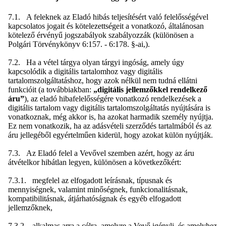
7.1. A feleknek az Eladó hibás teljesítésért való felelősségével
kapcsolatos jogait és kötelezettségeit a vonatkozó, általánosan
kötelező érvényű jogszabályok szabályozzák (különösen a
Polgári Törvénykönyv 6:157. - 6:178. §-ai,).
7.2. Ha a vétel tárgya olyan tárgyi ingóság, amely úgy
kapcsolódik a digitális tartalomhoz vagy digitális
tartalomszolgáltatáshoz, hogy azok nélkül nem tudná ellátni
funkcióit (a továbbiakban:
„digitális jellemzőkkel rendelkező
áru”
), az eladó hibafelelősségére vonatkozó rendelkezések a
digitális tartalom vagy digitális tartalomszolgáltatás nyújtására is
vonatkoznak, még akkor is, ha azokat harmadik személy nyújtja.
Ez nem vonatkozik, ha az adásvételi szerződés tartalmából és az
áru jellegéből egyértelműen kiderül, hogy azokat külön nyújtják.
7.3. Az Eladó felel a Vevővel szemben azért, hogy az áru
átvételkor hibátlan legyen, különösen a következőkért:
7.3.1. megfelel az elfogadott leírásnak, típusnak és
mennyiségnek, valamint minőségnek, funkcionalitásnak,
kompatibilitásnak, átjárhatóságnak és egyéb elfogadott
jellemzőknek,
7.3.2. alkalmas arra a célra, amelyre a Vevő igényli, és amelyhez