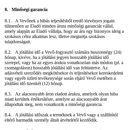
8. Minőségi garancia
8.1. A Vevőnek a hibás teljesítésből eredő törvényes jogain
túlmenően az Eladó minden árura minőségi garanciát vállal,
amely alapján az Eladó vállalja, hogy az áru egy bizonyos ideig a
szokásos célra alkalmas lesz, illetve megtartja szokásos
tulajdonságait.
8.2. A jótállási idő a Vevő-fogyasztó számára huszonnégy (24)
hónap, kivéve, ha a jótállási jegyen hosszabb jótállási idő
szerepel, vagy ha az egyes árukra vonatkozóan más módon (pl. a
csomagoláson) hosszabb jótállási idő van feltüntetve. Az
adásvételi szerződés megkötésekor és teljesítésekor kereskedelmi
vagy egyéb üzleti tevékenysége során eljáró Vevő esetében a
jótállási idő tizenkét (12) hónap.
8.3. Az alacsonyabb áron eladott árukra, amelyek olyan hiba
miatt kerültek értékesítésre, amelyre az alacsonyabb árat
állapodtak meg, nem vonatkozik a minőségi garancia.
8.4. A jótállási időszak a terméknek a Vevő vagy a szállítótól
eltérő harmadik személy általi átvételétől kezdődik.