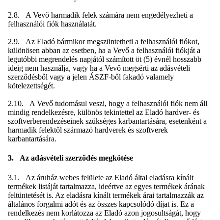
2.8. A Vevő harmadik felek számára nem engedélyezheti a
felhasználói fiók használatát.
2.9. Az Eladó bármikor megszüntetheti a felhasználói fiókot,
különösen abban az esetben, ha a Vevő a felhasználói fiókját a
legutóbbi megrendelés napjától számított öt (5) évnél hosszabb
ideig nem használja, vagy ha a Vevő megsérti az adásvételi
szerződésből vagy a jelen ÁSZF-ből fakadó valamely
kötelezettségét.
2.10. A Vevő tudomásul veszi, hogy a felhasználói fiók nem áll
mindig rendelkezésre, különös tekintettel az Eladó hardver- és
szoftverberendezéseinek szükséges karbantartására, esetenként a
harmadik felektől származó hardverek és szoftverek
karbantartására.
3. Az adásvételi szerződés megkötése
3.1. Az áruház webes felülete az Eladó által eladásra kínált
termékek listáját tartalmazza, ideértve az egyes termékek árának
feltüntetését is. Az eladásra kínált termékek árai tartalmazzák az
általános forgalmi adót és az összes kapcsolódó díjat is. Ez a
rendelkezés nem korlátozza az Eladó azon jogosultságát, hogy