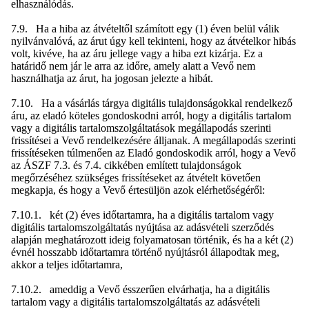
elhasználódás.
7.9. Ha a hiba az átvételtől számított egy (1) éven belül válik
nyilvánvalóvá, az árut úgy kell tekinteni, hogy az átvételkor hibás
volt, kivéve, ha az áru jellege vagy a hiba ezt kizárja. Ez a
határidő nem jár le arra az időre, amely alatt a Vevő nem
használhatja az árut, ha jogosan jelezte a hibát.
7.10. Ha a vásárlás tárgya digitális tulajdonságokkal rendelkező
áru, az eladó köteles gondoskodni arról, hogy a digitális tartalom
vagy a digitális tartalomszolgáltatások megállapodás szerinti
frissítései a Vevő rendelkezésére álljanak. A megállapodás szerinti
frissítéseken túlmenően az Eladó gondoskodik arról, hogy a Vevő
az ÁSZF 7.3. és 7.4. cikkében említett tulajdonságok
megőrzéséhez szükséges frissítéseket az átvételt követően
megkapja, és hogy a Vevő értesüljön azok elérhetőségéről:
7.10.1. két (2) éves időtartamra, ha a digitális tartalom vagy
digitális tartalomszolgáltatás nyújtása az adásvételi szerződés
alapján meghatározott ideig folyamatosan történik, és ha a két (2)
évnél hosszabb időtartamra történő nyújtásról állapodtak meg,
akkor a teljes időtartamra,
7.10.2. ameddig a Vevő ésszerűen elvárhatja, ha a digitális
tartalom vagy a digitális tartalomszolgáltatás az adásvételi