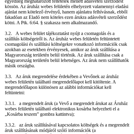
egyedileg meghatározott feltételek mellett adásvételi szerződést
kössön. Az áruház webes felületén elhelyezett valamennyi eladási
ajánlat nem kötelező érvényű, hanem ajánlatra felhívásnak, ebből
fakadóan az Eladó nem köteles ezen árukra adásvételi szerződést
kötni. A Ptk. 6:64. § szakasza nem alkalmazandó.
3.2. A webes felület tájékoztatást nyújt a csomagolás és a
szállítás költségeiről is. Az áruház webes felületén feltüntetett
csomagolási és szállítási költségekre vonatkozó információk csak
azokban az esetekben érvényesek, amikor az áruk szállítása a
Magyarország területén belül történik. Az áruk szállítása csak a
Magyarország területén belül lehetséges. Az áruk nem szállíthatók
másik országba.
3.3. Az áruk megrendelése érdekében a Vevőnek az áruház
webes felületén található megrendelőlapot kell kitöltenie. A
megrendelőlapon különösen az alábbi információkat kell
feltüntetni:
3.3.1. a megrendelt áruk (a Vevő a megrendelt árukat az Áruház
webes felületén található elektronikus kosárba helyezheti el a
„Kosárba teszem” gombra kattintva);
3.3.2. az áruk szállításával kapcsolatos költségek és a megrendelt
áruk szállításának módjáról szóló információk (a