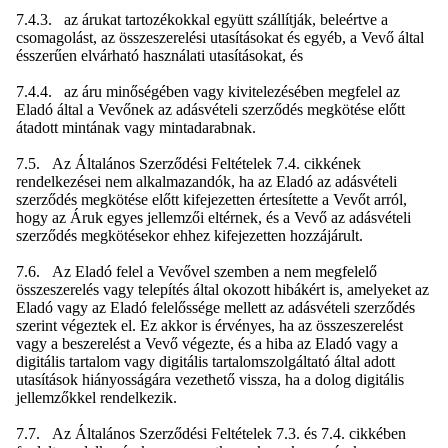
7.4.3. az árukat tartozékokkal együtt szállítják, beleértve a
csomagolást, az összeszerelési utasításokat és egyéb, a Vevő által
ésszerűen elvárható használati utasításokat, és
7.4.4. az áru minőségében vagy kivitelezésében megfelel az
Eladó által a Vevőnek az adásvételi szerződés megkötése előtt
átadott mintának vagy mintadarabnak.
7.5. Az Általános Szerződési Feltételek 7.4. cikkének
rendelkezései nem alkalmazandók, ha az Eladó az adásvételi
szerződés megkötése előtt kifejezetten értesítette a Vevőt arról,
hogy az Áruk egyes jellemzői eltérnek, és a Vevő az adásvételi
szerződés megkötésekor ehhez kifejezetten hozzájárult.
7.6. Az Eladó felel a Vevővel szemben a nem megfelelő
összeszerelés vagy telepítés által okozott hibákért is, amelyeket az
Eladó vagy az Eladó felelőssége mellett az adásvételi szerződés
szerint végeztek el. Ez akkor is érvényes, ha az összeszerelést
vagy a beszerelést a Vevő végezte, és a hiba az Eladó vagy a
digitális tartalom vagy digitális tartalomszolgáltató által adott
utasítások hiányosságára vezethető vissza, ha a dolog digitális
jellemzőkkel rendelkezik.
7.7. Az Általános Szerződési Feltételek 7.3. és 7.4. cikkében