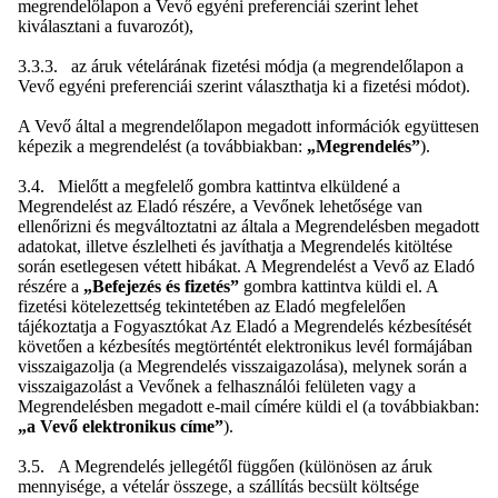
megrendelőlapon a Vevő egyéni preferenciái szerint lehet
kiválasztani a fuvarozót),
3.3.3. az áruk vételárának fizetési módja (a megrendelőlapon a
Vevő egyéni preferenciái szerint választhatja ki a fizetési módot).
A Vevő által a megrendelőlapon megadott információk együttesen
képezik a megrendelést (a továbbiakban:
„Megrendelés”
).
3.4. Mielőtt a megfelelő gombra kattintva elküldené a
Megrendelést az Eladó részére, a Vevőnek lehetősége van
ellenőrizni és megváltoztatni az általa a Megrendelésben megadott
adatokat, illetve észlelheti és javíthatja a Megrendelés kitöltése
során esetlegesen vétett hibákat. A Megrendelést a Vevő az Eladó
részére a
„Befejezés és fizetés”
gombra kattintva küldi el. A
fizetési kötelezettség tekintetében az Eladó megfelelően
tájékoztatja a Fogyasztókat Az Eladó a Megrendelés kézbesítését
követően a kézbesítés megtörténtét elektronikus levél formájában
visszaigazolja (a Megrendelés visszaigazolása), melynek során a
visszaigazolást a Vevőnek a felhasználói felületen vagy a
Megrendelésben megadott e-mail címére küldi el (a továbbiakban:
„a Vevő elektronikus címe”
).
3.5. A Megrendelés jellegétől függően (különösen az áruk
mennyisége, a vételár összege, a szállítás becsült költsége