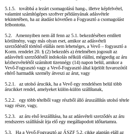
5.1.5. továbbá a lezárt csomagolású hang-, illetve képfelvétel,
valamint számítógépes szoftver példányának adásvétele
tekintetében, ha az átadást követően a Fogyasztó a csomagolást
felbontotta.
5.2. Amennyiben nem áll fenn az 5.1. bekezdésében említett
körülmény, vagy más olyan eset, amikor az adásvételi
szerződéstől történő elállás nem lehetséges, a Vevő – fogyasztó a
Korm. rendelet 20. § (2) bekezdés a) értelmében jogosult az
adásvételi szerződéstől indokolás nélküli elállni, mégpedig az áru
kézhezvételétől számított tizennégy (14) napon belül, amikor a
Vevő-Fogyasztó vagy a Vevő-Fogyasztó által kijelölt fuvarozótól
eltérő harmadik személy átveszi az árut, vagy
5.2.1. az utolsó árucikk, ha a Vevő egy rendelésen belül több
árucikket rendel, amelyeket külön-külön szállítanak,
5.2.2. egy több tételből vagy részből álló áruszállítás utolsó tétele
vagy része, vagy,
5.2.3. az áru első leszállítása, ha az adásvételi szerződés az áru
rendszeres szállítását írja elő egy megállapodott időtartamra.
5.3. Ha a Vevő-Fogyasztó az ÁSZF 5.2. cikke alapján eláll az