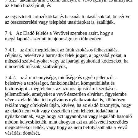
az Eladó hozzájárult, és
az egyeztetett tartozékokkal és használati utasításokkal, beleértve
az összeszerelési vagy telepítési utasításokat is, szállítják.
7.4. Az Eladó felelős a Vevővel szemben azért, hogy a
megállapodás szerinti tulajdonságokon túlmenően:
7.4.1. az áruk megfelelnek az áruk szokásos felhasználási
céljának, beleértve a harmadik felek jogait, a jogszabályokat, a
műszaki szabványokat vagy az iparági gyakorlati kódexeket, ha
nincsenek műszaki szabványok,
7.4.2. az áru mennyisége, minősége és egyéb jellemzői -
beleértve a tartósságot, funkcionalitást, kompatibilitást és
biztonságot - megfelelnek az azonos típusú áruk szokásos
jellemzőinek, amelyeket a vevő ésszerűen elvárhat, figyelembe
véve az eladó által tett nyilvános nyilatkozatokat is, különösen
reklám vagy címkézés útján, kivéve, ha az eladó bizonyítja, hogy
az eladó nem volt vagy ésszerűen nem lehetett tudatában a
nyilatkozatnak, vagy hogy azt ugyanolyan vagy legalább hasonló
módon helyesbítették, mint ahogyan azt az adásvételi szerződés
megkötésekor tették, vagy hogy az nem befolyásolhatta a Vevő
vásárlási döntését,