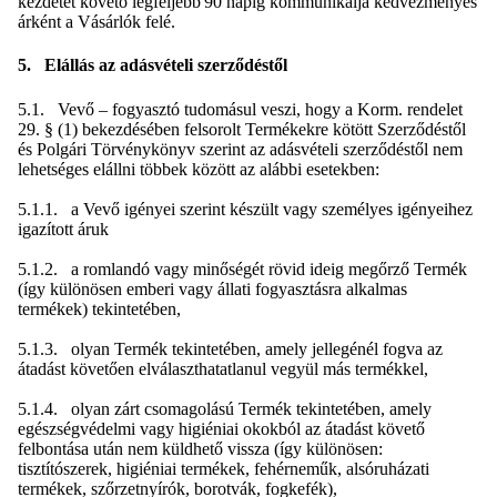
kezdetét követő legfeljebb 90 napig kommunikálja kedvezményes
árként a Vásárlók felé.
5. Elállás az adásvételi szerződéstől
5.1. Vevő – fogyasztó tudomásul veszi, hogy a Korm. rendelet
29. § (1) bekezdésében felsorolt Termékekre kötött Szerződéstől
és Polgári Törvénykönyv szerint az adásvételi szerződéstől nem
lehetséges elállni többek között az alábbi esetekben:
5.1.1. a Vevő igényei szerint készült vagy személyes igényeihez
igazított áruk
5.1.2. a romlandó vagy minőségét rövid ideig megőrző Termék
(így különösen emberi vagy állati fogyasztásra alkalmas
termékek) tekintetében,
5.1.3. olyan Termék tekintetében, amely jellegénél fogva az
átadást követően elválaszthatatlanul vegyül más termékkel,
5.1.4. olyan zárt csomagolású Termék tekintetében, amely
egészségvédelmi vagy higiéniai okokból az átadást követő
felbontása után nem küldhető vissza (így különösen:
tisztítószerek, higiéniai termékek, fehérneműk, alsóruházati
termékek, szőrzetnyírók, borotvák, fogkefék),