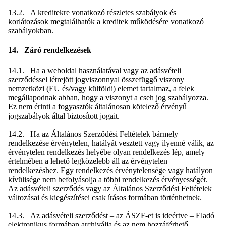
13.2. A kreditekre vonatkozó részletes szabályok és
korlátozások megtalálhatók a kreditek működésére vonatkozó
szabályokban.
14. Záró rendelkezések
14.1. Ha a weboldal használatával vagy az adásvételi
szerződéssel létrejött jogviszonnyal összefüggő viszony
nemzetközi (EU és/vagy külföldi) elemet tartalmaz, a felek
megállapodnak abban, hogy a viszonyt a cseh jog szabályozza.
Ez nem érinti a fogyasztók általánosan kötelező érvényű
jogszabályok által biztosított jogait.
14.2. Ha az Általános Szerződési Feltételek bármely
rendelkezése érvénytelen, hatályát vesztett vagy ilyenné válik, az
érvénytelen rendelkezés helyébe olyan rendelkezés lép, amely
értelmében a lehető legközelebb áll az érvénytelen
rendelkezéshez. Egy rendelkezés érvénytelensége vagy hatályon
kívülisége nem befolyásolja a többi rendelkezés érvényességét.
Az adásvételi szerződés vagy az Általános Szerződési Feltételek
változásai és kiegészítései csak írásos formában történhetnek.
14.3. Az adásvételi szerződést – az ÁSZF-et is ideértve – Eladó
elektronikus formában archiválja és az nem hozzáférhető.