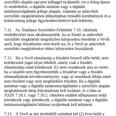
szerződés alapján egyszeri jelleggel nyújtandó; ezt a dolog típusa
és rendeltetése, a digitális tartalom vagy a digitális
tartalomszolgáltatás jellege alapján, valamint az adásvételi
szerződés megkötésének időpontjában fennálló körülmények és a
kötelezettség jellege figyelembevételével kell értékelni.
7.11. Az Általános Szerződési Feltételek 7.10. cikkének
rendelkezései nem alkalmazandók, ha az Eladó az adásvételi
szerződés megkötését megelőzően kifejezetten értesítette a Vevőt
arról, hogy frissítésekre nem kerül sor, és a Vevő az adásvételi
szerződés megkötésekor ehhez kifejezetten hozzájárult.
7.12. Ha a Vevő elmulasztja a frissítést ésszerű időn belül, nem
keletkeznek jogai olyan hibából, amely csak a frissítés
elmulasztása miatt keletkezett. Ez nem vonatkozik arra az esetre,
ha a vásárlót nem figyelmeztették a frissítésre vagy a frissítés
elmaradásának következményeire, vagy az utasítások hibája miatt
nem frissített vagy nem megfelelően frissített. Ha a digitális
tartalmat vagy a digitális tartalomszolgáltatást a szerződés alapján
meghatározott ideig folyamatosan kell nyújtani, és a hiba az
ÁSZF 7.10.1. vagy 7.10.2. cikkében említett időtartamon belül
jelentkezik vagy jelentkezik, a digitális tartalmat vagy a digitális
tartalomszolgáltatást hibásan nyújtottnak kell tekinteni.
7.13. A Vevő az áru átvételétől számított két (2) éven belül a