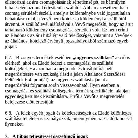
ellenőrizni az áru csomagolásának sértetlenségét, és bármilyen
hiba esetén azonnal értesíteni a szállítót. Abban az esetben, ha a
csomag sérülését észleli, amely a küldeménybe való jogosulatlan
behatolásra utal, a Vevő nem köteles a küldeményt a szállítótól
átvenni. A szállítólevél aláírásával a Vevő megerősíti, hogy az árut
tartalmazó küldemény csomagolása sértetlen volt. Ez nem érinti
az Eladónak az áru hibáiért való felelősségét, valamint a Vevőnek
az általános, kötelező érvényű jogszabályokból származó egyéb
jogait.
6.7. Bizonyos termékek esetében
„ingyenes szállítási”
akció is
elérhető, ahol az Eladó fedezi a csomagolási és szállítási
költségeket. Ha azonban a megrendelés további írásbeli
megerősítésére van szükség (lásd a jelen Általános Szerződési
Feltételek 6.4. pontját), az ingyenes szállítási ajánlat a
megerősítési folyamat során visszavonható. Ilyen esetben a
csomagolási és szállítási költségek a termék specifikációi alapján
egyedileg kerülnek kiszámításra. Erről a Vevőt a megrendelés
befejezése előtt értesítjük.
6.8. A felek egyéb jogait és kötelezettségeit az Eladó különleges
szállítási feltételei is szabályozzák, amennyiben az Eladó kibocsát
ilyeneket.
7. A hibás teljesítéssel összefüggő jogok