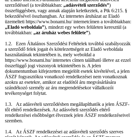
szerződéssel (a továbbiakban:
„adásvételi szerződés”
)
összefüggésben, vagy annak alapján keletkeztek, a Ptk 6:215. §
bekezdésével összhangban. Az internetes áruházat az Eladó
üzemelteti https://www.bonami.hu/ internetcímen a továbbiakban:
„Eladó weboldala”
), mindezt egy webes felületen keresztül (a
továbbiakban:
„az áruház webes felülete”
).
1.2. Ezen Általános Szerződési Feltételek továbbá szabályozzák
a szerződő felek jogait és kötelezettségeit az Eladó weboldala
használatának tekintetében is, mely weboldal a
https://www.bonami.hu/ internetes címen található illetve az ezzel
összefüggő jogi viszonyok tekintetében is. A jelen
dokumentumban kifejezetten megjelölt esetek kivételével, a jelen
ÁSZF fogyasztókra vonatkozó rendelkezései nem vonatkoznak
azokra az esetekre, amikor az eladótól áru megvásárlására
szándékozó személy az áru megrendelésekor vállalkozói
tevékenységet folytat.
1.3. Az adásvételi szerződésben megállapíthatók a jelen ÁSZF-
től eltérő rendelkezések. Az adásvételi szerződés eltérő
rendelkezései elsőbbséget élveznek jelen ÁSZF rendelkezéseivel
szemben.
1.4. Az ÁSZF rendelkezései az adásvételi szerződés szerves