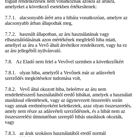
foglalt rendelkezések nem vonatkoznak azokra az árukra,
amelyeket a következő esetekben értékesítenek:
7.7.1. alacsonyabb árért arra a hibára vonatkozóan, amelyre az
alacsonyabb árban állapodtak meg,
7.7.2. használt állapotban, az áru használatának vagy
elhasználódásának azon mértékének megfelelő hiba miatt,
amellyel az áru a Vevő általi átvételkor rendelkezett, vagy ha ez
az áru jellegéből nyilvánvaló.
7.8. Az Eladó nem felel a Vevővel szemben a következőkért
7.8.1. olyan hiba, amelyről a Vevőnek már az adásvételi
szerződés megkötésekor tudomása volt,
7.8.2. Vevő által okozott hiba, beleértve az áru nem
rendeltetésszerű használatából eredő hibákat, amelyek a használati
utasítással ellentétesek, vagy az úgynevezett önszerelés során
vagy annak eredményeként keletkeztek, azaz olyan összeszerelés,
amely nem része az adásvételi szerződésnek, és a hibát nem az
összeszerelési útmutatóban szereplő hibás utasítások okozták,
vagy
7.8.3. az áruk szokásos használatából eredő normál