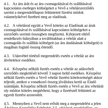
4.1. Az áru árát és az áru csomagolásával és szállításával
kapcsolatos esetleges költségeket a Vevő a vételárszerződés
szerint a megrendelőlapon feltüntetett fizetési módok
valamelyikével fizetheti meg az eladónak.
4.2. A vételárral együtt a Vevő köteles az Eladónak az áruk
csomagolásával és szállításával kapcsolatos költségeket a
szerződés szerinti összegben megfizetni. Kifejezett eltérő
rendelkezés hiányában a továbbiakban a vételár alatt a
csomagolás és szállítás költségeit (az áru átadásának költségeit) is
magában foglaló összeg értendő.
4.3. Utánvéttel történő megrendelés esetén a vételár az áru
átvételekor esedékes.
4.4. Készpénz nélküli fizetés esetén a vételár az adásvételi
szerződés megkötését követő 3 napon belül esedékes. Készpénz
nélküli fizetés esetén a Vevő vételár fizetési kötelezettségét akkor
teljesíti, amikor a vonatkozó összeg jóváírásra kerül az Eladó
számláján. Készpénz nélküli fizetés esetén a Vevő az áru vételárát
oly módon köteles megtéríteni, hogy a fizetésnél feltünteti az
egyedi fizetési azonosítót.
4.5. Mennyiben a Vevő nem erősíti meg a megrendelést a jelen
Általános Szerződési Feltételek 3.5. cikkének megfelelően, az