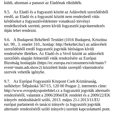
küldi, ahonnan a panaszt az Eladónak elküldték.
9.5. Az Eladó és a fogyasztó között az Adásvételi szerződésből
eredő, az Eladó és a fogyasztó között nem rendezhető vitás
kérdéseket a fogyasztóvédelemre vonatkozó törvényi
rendelkezések szerinti, peren kívüli fogyasztói jogvitarendezés
útján lehet rendezni.
9.6. A Budapesti Békéltető Testület (1016 Budapest, Krisztina
krt. 99., 3. emelet 310., honlap: http://bekeltet.hu/) az adásvételi
szerződésből eredő fogyasztói jogviták bíróságon kívüli
rendezésére illetékes. Az Eladó és a Vevő között az adásvételi
szerződés alapján felmerülő viták rendezésére az Európai
Bizottság honlapján (https://ec.europa.eu/consumers/odr/main/?
event=main.adr.show2) közzétett listán szereplő vitarendezési
szervek vehetők igénybe.
9.7. Az Európai Fogyasztói Központ Cseh Köztársaság,
székhelye: Štěpánská 567/15, 120 00 Prague 2, internetes címe:
http://www.evropskyspotrebitel.cz a fogyasztói jogviták alternatív
rendezéséről, valamint a 2006/2004/EK rendelet és a 2009/22/EK
irányelv módosításáról szóló, 2013. május 21-i 2013/11/EU
európai parlamenti és tanácsi irányelv (a fogyasztói jogviták
alternatív rendezéséről szóló irányelv) szerinti kapcsolattartó pont.