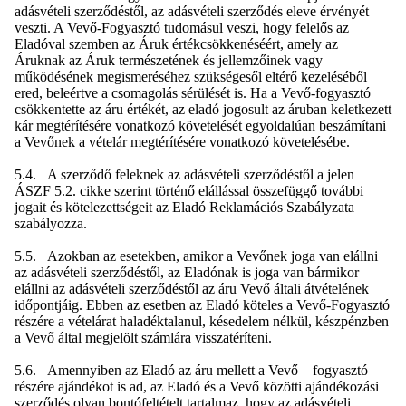
adásvételi szerződéstől, az adásvételi szerződés eleve érvényét
veszti. A Vevő-Fogyasztó tudomásul veszi, hogy felelős az
Eladóval szemben az Áruk értékcsökkenéséért, amely az
Áruknak az Áruk természetének és jellemzőinek vagy
működésének megismeréséhez szükségesől eltérő kezeléséből
ered, beleértve a csomagolás sérülését is. Ha a Vevő-fogyasztó
csökkentette az áru értékét, az eladó jogosult az áruban keletkezett
kár megtérítésére vonatkozó követelését egyoldalúan beszámítani
a Vevőnek a vételár megtérítésére vonatkozó követelésébe.
5.4. A szerződő feleknek az adásvételi szerződéstől a jelen
ÁSZF 5.2. cikke szerint történő elállással összefüggő további
jogait és kötelezettségeit az Eladó Reklamációs Szabályzata
szabályozza.
5.5. Azokban az esetekben, amikor a Vevőnek joga van elállni
az adásvételi szerződéstől, az Eladónak is joga van bármikor
elállni az adásvételi szerződéstől az áru Vevő általi átvételének
időpontjáig. Ebben az esetben az Eladó köteles a Vevő-Fogyasztó
részére a vételárat haladéktalanul, késedelem nélkül, készpénzben
a Vevő által megjelölt számlára visszatéríteni.
5.6. Amennyiben az Eladó az áru mellett a Vevő – fogyasztó
részére ajándékot is ad, az Eladó és a Vevő közötti ajándékozási
szerződés olyan bontófeltételt tartalmaz, hogy az adásvételi