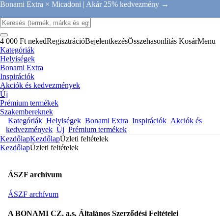
Bonami Extra × Micadoni |
Akár 25% kedvezmény →
4 000 Ft neked
Regisztráció
Bejelentkezés
Összehasonlítás
Kosár
Menu
Kategóriák
Helyiségek
Bonami Extra
Inspirációk
Akciók és kedvezmények
Új
Prémium termékek
Szakembereknek
Kategóriák
Helyiségek
Bonami Extra
Inspirációk
Akciók és
kedvezmények
Új
Prémium termékek
Kezdőlap
Kezdőlap
Üzleti feltételek
Kezdőlap
Üzleti feltételek
ÁSZF archívum
ÁSZF archívum
A BONAMI CZ. a.s. Általános Szerződési Feltételei