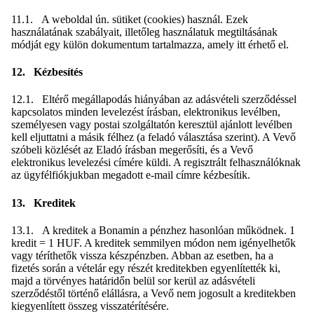
11.1. A weboldal ún. sütiket (cookies) használ. Ezek
használatának szabályait, illetőleg használatuk megtiltásának
módját egy külön dokumentum tartalmazza, amely itt érhető el.
12. Kézbesítés
12.1. Eltérő megállapodás hiányában az adásvételi szerződéssel
kapcsolatos minden levelezést írásban, elektronikus levélben,
személyesen vagy postai szolgáltatón keresztül ajánlott levélben
kell eljuttatni a másik félhez (a feladó választása szerint). A Vevő
szóbeli közlését az Eladó írásban megerősíti, és a Vevő
elektronikus levelezési címére küldi. A regisztrált felhasználóknak
az ügyfélfiókjukban megadott e-mail címre kézbesítik.
13. Kreditek
13.1. A kreditek a Bonamin a pénzhez hasonlóan működnek. 1
kredit = 1 HUF. A kreditek semmilyen módon nem igényelhetők
vagy téríthetők vissza készpénzben. Abban az esetben, ha a
fizetés során a vételár egy részét kreditekben egyenlítették ki,
majd a törvényes határidőn belül sor kerül az adásvételi
szerződéstől történő elállásra, a Vevő nem jogosult a kreditekben
kiegyenlített összeg visszatérítésére.