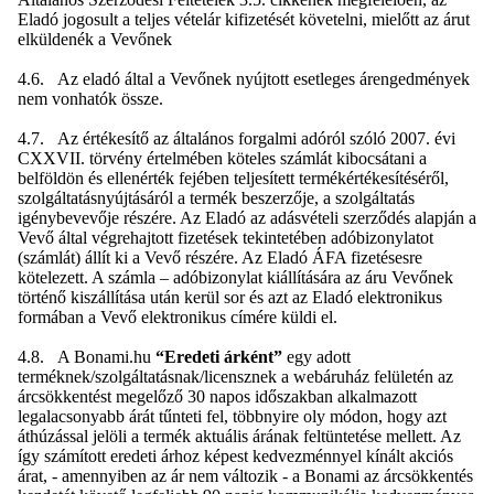
Eladó jogosult a teljes vételár kifizetését követelni, mielőtt az árut
elküldenék a Vevőnek
4.6. Az eladó által a Vevőnek nyújtott esetleges árengedmények
nem vonhatók össze.
4.7. Az értékesítő az általános forgalmi adóról szóló 2007. évi
CXXVII. törvény értelmében köteles számlát kibocsátani a
belföldön és ellenérték fejében teljesített termékértékesítéséről,
szolgáltatásnyújtásáról a termék beszerzője, a szolgáltatás
igénybevevője részére. Az Eladó az adásvételi szerződés alapján a
Vevő által végrehajtott fizetések tekintetében adóbizonylatot
(számlát) állít ki a Vevő részére. Az Eladó ÁFA fizetésesre
kötelezett. A számla – adóbizonylat kiállítására az áru Vevőnek
történő kiszállítása után kerül sor és azt az Eladó elektronikus
formában a Vevő elektronikus címére küldi el.
4.8. A Bonami.hu
“Eredeti árként”
egy adott
terméknek/szolgáltatásnak/licensznek a webáruház felületén az
árcsökkentést megelőző 30 napos időszakban alkalmazott
legalacsonyabb árát tűnteti fel, többnyire oly módon, hogy azt
áthúzással jelöli a termék aktuális árának feltüntetése mellett. Az
így számított eredeti árhoz képest kedvezménnyel kínált akciós
árat, - amennyiben az ár nem változik - a Bonami az árcsökkentés