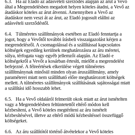
6.3. Ha az Eladó az adásvételi szerződés alapján az árut a Vevő
által a Megrendelésben megadott helyen köteles átadni, a Vevő az
átadáskor köteles az árut átvenni. Amennyiben a Vevő az
átadáskor nem veszi át az árut, az Eladó jogosult elállni az
adásvételi szerződéstől.
6.4. Túlméretes szállítmányok esetében az Eladó fenntartja a
jogot, hogy a Vevőtől további írásbeli visszaigazolást kérjen a
megrendelésről. A csomagolással és a szállítással kapcsolatos
költségek egyedileg kerülnek meghatározásra az áru méretei,
súlya, térfogata vagy egyéb jellemzői alapján. Az Eladó e
költségekről a Vevőt a kosárban értesíti, mielőtt a megrendelést
befejezné. A félreértések elkerülése végett túlméretes
szállítmánynak minősül minden olyan áruszállítmány, amely
paraméterei miatt nem szállítható előre meghatározott költségek
mellett. A túlméretes szállítmányok szállításának sajátosságai miatt
a szállítási idő hosszabb lehet.
6.5. Ha a Vevő oldaláról felmerült okok miatt az árut ismételten
vagy a Megrendelésben feltüntetettől eltérő módon kell
kézbesíteni, a Vevő köteles megtéríteni az áru ismételt
kézbesítésével, illetve az eltérő módú kézbesítéssel összefüggő
költségeket.
6.6. Az áru szállítótól történő átvételekor a Vevő köteles