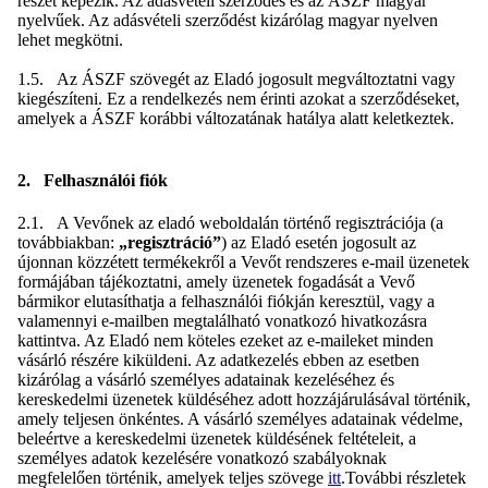
részét képezik. Az adásvételi szerződés és az ÁSZF magyar
nyelvűek. Az adásvételi szerződést kizárólag magyar nyelven
lehet megkötni.
1.5. Az ÁSZF szövegét az Eladó jogosult megváltoztatni vagy
kiegészíteni. Ez a rendelkezés nem érinti azokat a szerződéseket,
amelyek a ÁSZF korábbi változatának hatálya alatt keletkeztek.
2. Felhasználói fiók
2.1. A Vevőnek az eladó weboldalán történő regisztrációja (a
továbbiakban:
„regisztráció”
) az Eladó esetén jogosult az
újonnan közzétett termékekről a Vevőt rendszeres e-mail üzenetek
formájában tájékoztatni, amely üzenetek fogadását a Vevő
bármikor elutasíthatja a felhasználói fiókján keresztül, vagy a
valamennyi e-mailben megtalálható vonatkozó hivatkozásra
kattintva. Az Eladó nem köteles ezeket az e-maileket minden
vásárló részére kiküldeni. Az adatkezelés ebben az esetben
kizárólag a vásárló személyes adatainak kezeléséhez és
kereskedelmi üzenetek küldéséhez adott hozzájárulásával történik,
amely teljesen önkéntes. A vásárló személyes adatainak védelme,
beleértve a kereskedelmi üzenetek küldésének feltételeit, a
személyes adatok kezelésére vonatkozó szabályoknak
megfelelően történik, amelyek teljes szövege
itt
.További részletek