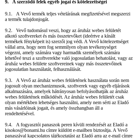
9. A szerződő felek egyéb jogai és kötelezettségei
9.1. A Vevő termék teljes vételárának megfizetésével megszerzi
a termék tulajdonjogát.
9.2. Vevő tudomásul veszi, hogy az áruház webes felületét
alkotó szoftvereket és más összetevőket (ideértve a kínált
termékek fényképeit is) szerzői jog védi. A Vevő kötelezettséget
vállal arra, hogy nem fog semmilyen olyan tevékenységet
végezni, amely számára vagy harmadik személyek számára
lehetővé teszi a szoftverekbe való jogosulatlan behatolást, vagy az
áruház webes felülete szoftvereinek vagy más összetevőinek
jogosulatlan használatát, felhasználását.
9.3. A Vevő az áruház webes felületének használata során nem
jogosult olyan mechanizmusok, szoftverek vagy egyéb eljárások
alkalmazására, amelyek hátrányosan befolyásolhatják az áruház
webes felületének működését. Az áruház webes felületét csak
olyan mértékben lehetséges használni, amely nem sérti az Eladó
más vásárlóinak jogait, és amely összhangban áll a
rendeltetésével.
9.4. A fogyasztói panaszok peren kívüli rendezését az Eladó a
kisokos@bonami.hu címre küldött e-mailben biztosítja. A Vevő
panaszával kapcsolatos tájékoztatást az Eladó arra az e-mail címre