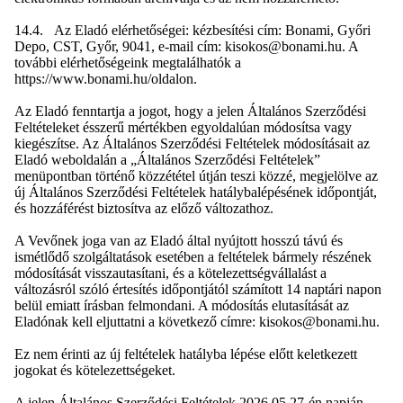
14.4. Az Eladó elérhetőségei: kézbesítési cím: Bonami, Győri
Depo, CST, Győr, 9041, e-mail cím: kisokos@bonami.hu. A
további elérhetőségeink megtalálhatók a
https://www.bonami.hu/oldalon.
Az Eladó fenntartja a jogot, hogy a jelen Általános Szerződési
Feltételeket ésszerű mértékben egyoldalúan módosítsa vagy
kiegészítse. Az Általános Szerződési Feltételek módosításait az
Eladó weboldalán a „Általános Szerződési Feltételek”
menüpontban történő közzététel útján teszi közzé, megjelölve az
új Általános Szerződési Feltételek hatálybalépésének időpontját,
és hozzáférést biztosítva az előző változathoz.
A Vevőnek joga van az Eladó által nyújtott hosszú távú és
ismétlődő szolgáltatások esetében a feltételek bármely részének
módosítását visszautasítani, és a kötelezettségvállalást a
változásról szóló értesítés időpontjától számított 14 naptári napon
belül emiatt írásban felmondani. A módosítás elutasítását az
Eladónak kell eljuttatni a következő címre: kisokos@bonami.hu.
Ez nem érinti az új feltételek hatályba lépése előtt keletkezett
jogokat és kötelezettségeket.
A jelen Általános Szerződési Feltételek 2026.05.27-én napján