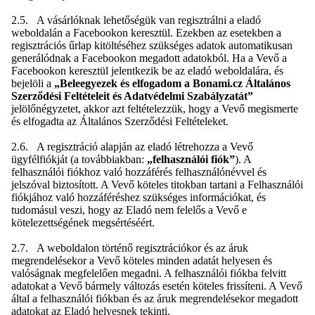
2.5. A vásárlóknak lehetőségük van regisztrálni a eladó
weboldalán a Facebookon keresztül. Ezekben az esetekben a
regisztrációs űrlap kitöltéséhez szükséges adatok automatikusan
generálódnak a Facebookon megadott adatokból. Ha a Vevő a
Facebookon keresztül jelentkezik be az eladó weboldalára, és
bejelöli a
„Beleegyezek és elfogadom a Bonami.cz Általános
Szerződési Feltételeit és Adatvédelmi Szabályzatát”
jelölőnégyzetet, akkor azt feltételezzük, hogy a Vevő megismerte
és elfogadta az Általános Szerződési Feltételeket.
2.6. A regisztráció alapján az eladó létrehozza a Vevő
ügyfélfiókját (a továbbiakban:
„felhasználói fiók”
). A
felhasználói fiókhoz való hozzáférés felhasználónévvel és
jelszóval biztosított. A Vevő köteles titokban tartani a Felhasználói
fiókjához való hozzáféréshez szükséges információkat, és
tudomásul veszi, hogy az Eladó nem felelős a Vevő e
kötelezettségének megsértéséért.
2.7. A weboldalon történő regisztrációkor és az áruk
megrendelésekor a Vevő köteles minden adatát helyesen és
valóságnak megfelelően megadni. A felhasználói fiókba felvitt
adatokat a Vevő bármely változás esetén köteles frissíteni. A Vevő
által a felhasználói fiókban és az áruk megrendelésekor megadott
adatokat az Eladó helyesnek tekinti.