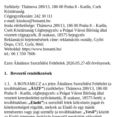
Székhely: Thámova 289/13, 186 00 Praha 8 - Karlín, Cseh
Köztársaság
Cégjegyzékszám: 242 30 111
e-mail: kisokos@bonami.hu
Iroda elérhetősége: Thámova 289/13, 186 00 Praha 8 – Karlín,
Cseh Köztársaság Cégbejegyzés: a Prágai Városi Bíróság által
vezetett cégjegyzék, B szakasz, 18575 bejegyzés
Reklamáció bejelentésének címe: reklamációs osztály, Győri
Depo, CST, Győr, 9041
Weboldal: https://www.bonami.hu/
tel.: 06 1 550 7606
Ezen Általános Szerződési Feltételek 2026.05.27-től érvényesek.
1. Bevezető rendelkezések
1.1. A BONAMI.CZ a.s jelen Általános Szerződési Feltételei (a
továbbiakban:
„ÁSZF”
) (székhelye: Thámova 289/13, 186 00
Praha 8 - Karlín, cégbejegyzés: a Prágai Városi Bíróság által
vezetett kereskedelmi nyilvántartás, B szakasz, 18575 betét; a
továbbiakban:
„Eladó”
) a szerződő felek kölcsönös jogait és
kötelezettségeit rögzítik, melyek az Eladó és egy másik
természetes vagy jogi személy (a továbbiakban:
„Vevő”
) között
az Eladó internetes áruházán keresztül megkötött adásvételi