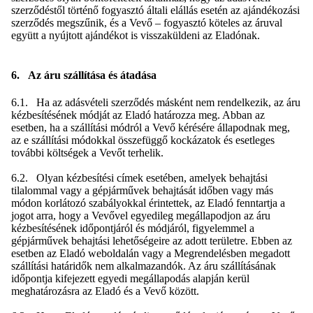
szerződéstől történő fogyasztó általi elállás esetén az ajándékozási
szerződés megszűnik, és a Vevő – fogyasztó köteles az áruval
együtt a nyújtott ajándékot is visszaküldeni az Eladónak.
6. Az áru szállítása és átadása
6.1. Ha az adásvételi szerződés másként nem rendelkezik, az áru
kézbesítésének módját az Eladó határozza meg. Abban az
esetben, ha a szállítási módról a Vevő kérésére állapodnak meg,
az e szállítási módokkal összefüggő kockázatok és esetleges
további költségek a Vevőt terhelik.
6.2. Olyan kézbesítési címek esetében, amelyek behajtási
tilalommal vagy a gépjárművek behajtását időben vagy más
módon korlátozó szabályokkal érintettek, az Eladó fenntartja a
jogot arra, hogy a Vevővel egyedileg megállapodjon az áru
kézbesítésének időpontjáról és módjáról, figyelemmel a
gépjárművek behajtási lehetőségeire az adott területre. Ebben az
esetben az Eladó weboldalán vagy a Megrendelésben megadott
szállítási határidők nem alkalmazandók. Az áru szállításának
időpontja kifejezett egyedi megállapodás alapján kerül
meghatározásra az Eladó és a Vevő között.