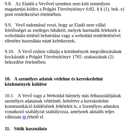
9.8. Az Eladót a Vevővel szemben nem köti semmilyen
magatartási kódex a Polgári Törvénykönyv 6:82. § § (1). bek. e)
pont rendelkezései értelmében.
9.9. Vevő tudomásul veszi, hogy az Eladó nem vállal
felelősséget az esetleges hibákért, melyek harmadik feleknek a
weboldalra történő behatolása vagy a weboldal rendeltetésével
ellenétes használata miatt keletkeznek.
9.10. A Vevő ezúton vállalja a körülmények megváltozásának
kockázatát a Polgári Törvénykönyv 1765. szakaszának (2)
bekezdése értelmében.
10. A személyes adatok védelme és kereskedelmi
közlemények küldése
10.1. A Vevő vagy a Weboldal bármely más felhasználójának
személyes adatainak védelmét, beleértve a kereskedelmi
kommunikáció küldésének feltételeit is, a Személyes adatokra
vonatkozó szabályzat szabályozza, amelynek aktuális teljes
változata
itt
érhető el.
11. Sütik használata