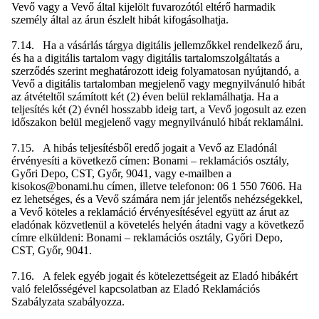
Vevő vagy a Vevő által kijelölt fuvarozótól eltérő harmadik
személy által az árun észlelt hibát kifogásolhatja.
7.14. Ha a vásárlás tárgya digitális jellemzőkkel rendelkező áru,
és ha a digitális tartalom vagy digitális tartalomszolgáltatás a
szerződés szerint meghatározott ideig folyamatosan nyújtandó, a
Vevő a digitális tartalomban megjelenő vagy megnyilvánuló hibát
az átvételtől számított két (2) éven belül reklamálhatja. Ha a
teljesítés két (2) évnél hosszabb ideig tart, a Vevő jogosult az ezen
időszakon belül megjelenő vagy megnyilvánuló hibát reklamálni.
7.15. A hibás teljesítésből eredő jogait a Vevő az Eladónál
érvényesíti a következő címen: Bonami – reklamációs osztály,
Győri Depo, CST, Győr, 9041, vagy e-mailben a
kisokos@bonami.hu címen, illetve telefonon: 06 1 550 7606. Ha
ez lehetséges, és a Vevő számára nem jár jelentős nehézségekkel,
a Vevő köteles a reklamáció érvényesítésével együtt az árut az
eladónak közvetlenül a követelés helyén átadni vagy a következő
címre elküldeni: Bonami – reklamációs osztály, Győri Depo,
CST, Győr, 9041.
7.16. A felek egyéb jogait és kötelezettségeit az Eladó hibákért
való felelősségével kapcsolatban az Eladó Reklamációs
Szabályzata szabályozza.