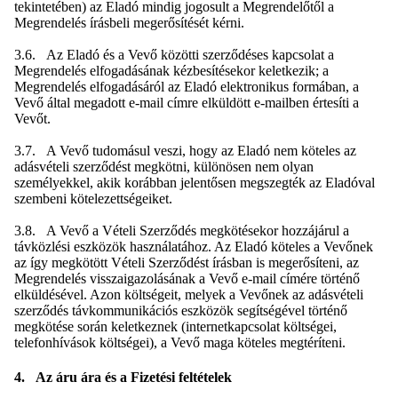
tekintetében) az Eladó mindig jogosult a Megrendelőtől a
Megrendelés írásbeli megerősítését kérni.
3.6. Az Eladó és a Vevő közötti szerződéses kapcsolat a
Megrendelés elfogadásának kézbesítésekor keletkezik; a
Megrendelés elfogadásáról az Eladó elektronikus formában, a
Vevő által megadott e-mail címre elküldött e-mailben értesíti a
Vevőt.
3.7. A Vevő tudomásul veszi, hogy az Eladó nem köteles az
adásvételi szerződést megkötni, különösen nem olyan
személyekkel, akik korábban jelentősen megszegték az Eladóval
szembeni kötelezettségeiket.
3.8. A Vevő a Vételi Szerződés megkötésekor hozzájárul a
távközlési eszközök használatához. Az Eladó köteles a Vevőnek
az így megkötött Vételi Szerződést írásban is megerősíteni, az
Megrendelés visszaigazolásának a Vevő e-mail címére történő
elküldésével. Azon költségeit, melyek a Vevőnek az adásvételi
szerződés távkommunikációs eszközök segítségével történő
megkötése során keletkeznek (internetkapcsolat költségei,
telefonhívások költségei), a Vevő maga köteles megtéríteni.
4. Az áru ára és a Fizetési feltételek