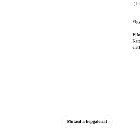
(
18
Figy
Elf
Katt
elér
Mutasd a képgalériát