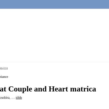
984118
iance
at Couple and Heart matrica
csolóra
, …
több