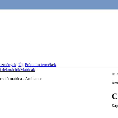
vezmények
Új
Prémium termékek
i dekorációk
Matricák
ID: 
Amb
C
Kap