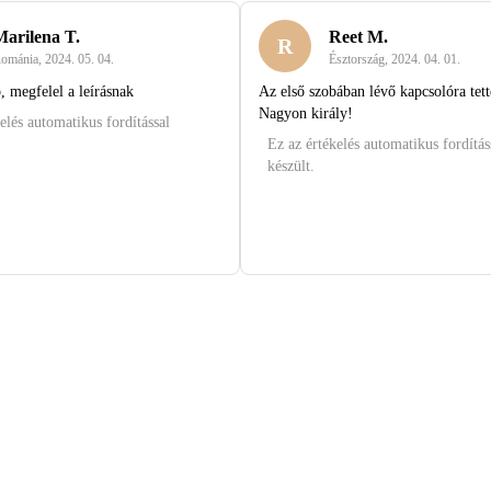
Marilena T.
Reet M.
R
ománia
,
2024. 05. 04.
Észtország
,
2024. 04. 01.
 megfelel a leírásnak
Az első szobában lévő kapcsolóra tet
Nagyon király!
elés automatikus fordítással
Ez az értékelés automatikus fordítás
készült.