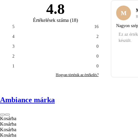
4.8
M
R
Értékelések száma
(
18
)
Nagyon szép,
5
16
Ez az érték
4
2
készült.
3
0
2
0
1
0
Hogyan történik az értékelés?
Ambiance márka
Kosárba
Kosárba
Kosárba
Kosárba