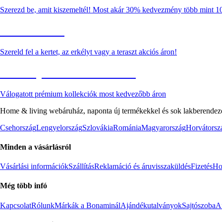
Szerezd be, amit kiszemeltél! Most akár 30% kedvezmény több mint 1
Kerti akciók
Szereld fel a kertet, az erkélyt vagy a teraszt akciós áron!
Akciós prémium termékek
Válogatott prémium kollekciók most kedvezőbb áron
Home & living webáruház, naponta új termékekkel és sok lakberendezés
Csehország
Lengyelország
Szlovákia
Románia
Magyarország
Horvátorsz
Minden a vásárlásról
Vásárlási információk
Szállítás
Reklamáció és áruvisszaküldés
Fizetés
Ho
Még több infó
Kapcsolat
Rólunk
Márkák a Bonaminál
Ajándékutalványok
Sajtószoba
Af