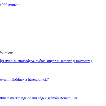
0 000 termékre
i ötlettel
ág
Litvánia
Lettország
Szlovénia
Bulgária
Észtország
Olaszország
gyan működnek a hűségpontok?
filiate marketing
Bonami cégek számára
BonamiStar