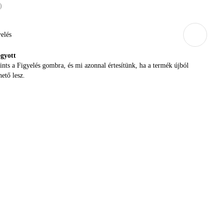
)
elés
ogyott
ints a Figyelés gombra, és mi azonnal értesítünk, ha a termék újból
hető lesz.