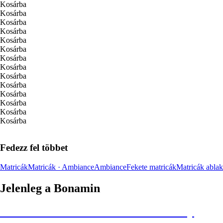
Kosárba
Kosárba
Kosárba
Kosárba
Kosárba
Kosárba
Kosárba
Kosárba
Kosárba
Kosárba
Kosárba
Kosárba
Kosárba
Kosárba
Fedezz fel többet
Matricák
Matricák · Ambiance
Ambiance
Fekete matricák
Matricák ablak
Jelenleg a Bonamin
Summer Sale: Akár 30% kedvezmény