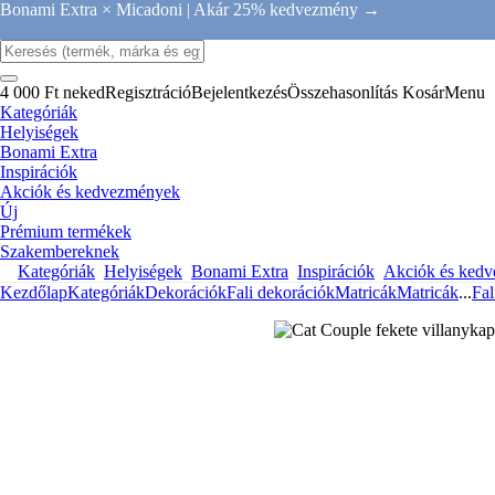
Bonami Extra × Micadoni |
Akár 25% kedvezmény →
4 000 Ft neked
Regisztráció
Bejelentkezés
Összehasonlítás
Kosár
Menu
Kategóriák
Helyiségek
Bonami Extra
Inspirációk
Akciók és kedvezmények
Új
Prémium termékek
Szakembereknek
Kategóriák
Helyiségek
Bonami Extra
Inspirációk
Akciók és ked
Kezdőlap
Kategóriák
Dekorációk
Fali dekorációk
Matricák
Matricák
...
Fal