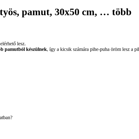
työs, pamut, 30x50 cm
, …
több
elérhető lesz.
bb pamutból készülnek
, így a kicsik számára pihe-puha öröm lesz a pi
latban?