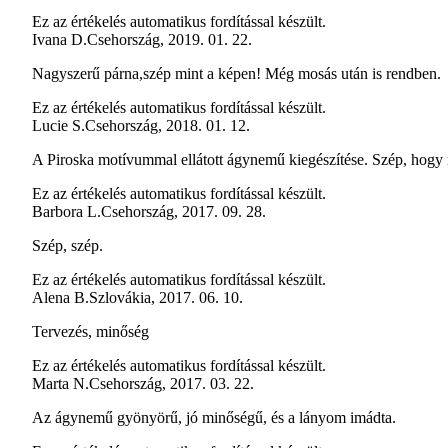
Ez az értékelés automatikus fordítással készült.
Ivana D.
Csehország
,
2019. 01. 22.
Nagyszerű párna,szép mint a képen! Még mosás után is rendben.
Ez az értékelés automatikus fordítással készült.
Lucie S.
Csehország
,
2018. 01. 12.
A Piroska motívummal ellátott ágynemű kiegészítése. Szép, hogy
Ez az értékelés automatikus fordítással készült.
Barbora L.
Csehország
,
2017. 09. 28.
Szép, szép.
Ez az értékelés automatikus fordítással készült.
Alena B.
Szlovákia
,
2017. 06. 10.
Tervezés, minőség
Ez az értékelés automatikus fordítással készült.
Marta N.
Csehország
,
2017. 03. 22.
Az ágynemű gyönyörű, jó minőségű, és a lányom imádta.