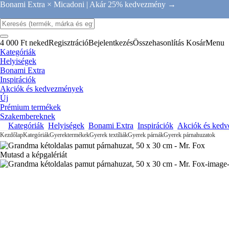
Bonami Extra × Micadoni |
Akár 25% kedvezmény →
4 000 Ft neked
Regisztráció
Bejelentkezés
Összehasonlítás
Kosár
Menu
Kategóriák
Helyiségek
Bonami Extra
Inspirációk
Akciók és kedvezmények
Új
Prémium termékek
Szakembereknek
Kategóriák
Helyiségek
Bonami Extra
Inspirációk
Akciók és ked
Kezdőlap
Kategóriák
Gyerektermékek
Gyerek textíliák
Gyerek párnák
Gyerek párnahuzatok
Mutasd a képgalériát