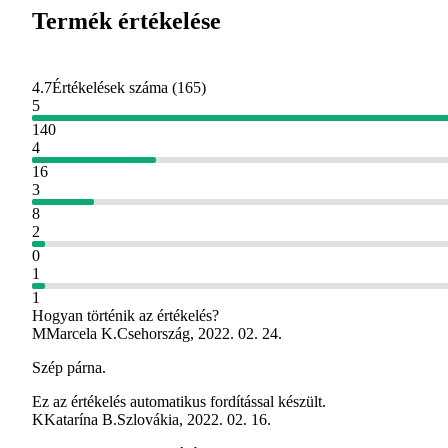
Termék értékelése
4.7
Értékelések száma
(
165
)
5
140
4
16
3
8
2
0
1
1
Hogyan történik az értékelés?
M
Marcela K.
Csehország
,
2022. 02. 24.
Szép párna.
Ez az értékelés automatikus fordítással készült.
K
Katarína B.
Szlovákia
,
2022. 02. 16.