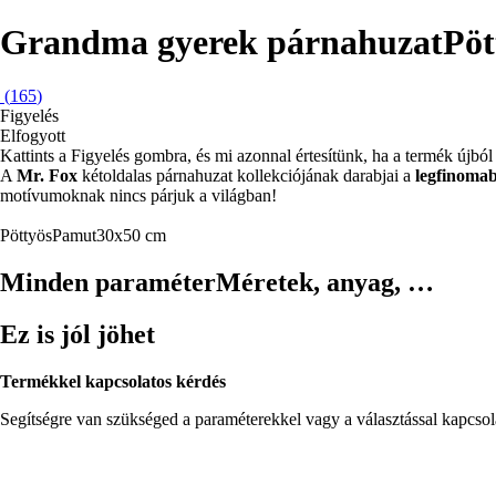
Grandma gyerek párnahuzat
Pöt
(
165
)
Figyelés
Elfogyott
Kattints a Figyelés gombra, és mi azonnal értesítünk, ha a termék újból 
A
Mr. Fox
kétoldalas párnahuzat kollekciójának darabjai a
legfinoma
motívumoknak nincs párjuk a világban!
Pöttyös
Pamut
30x50 cm
Minden paraméter
Méretek, anyag, …
Ez is jól jöhet
Termékkel kapcsolatos kérdés
Segítségre van szükséged a paraméterekkel vagy a választással kapcso