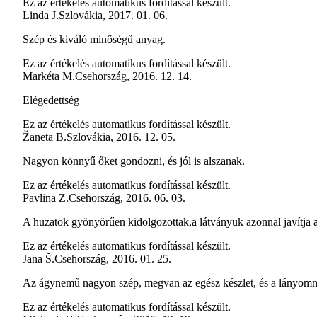
Ez az értékelés automatikus fordítással készült.
Linda J.
Szlovákia
,
2017. 01. 06.
Szép és kiváló minőségű anyag.
Ez az értékelés automatikus fordítással készült.
Markéta M.
Csehország
,
2016. 12. 14.
Elégedettség
Ez az értékelés automatikus fordítással készült.
Žaneta B.
Szlovákia
,
2016. 12. 05.
Nagyon könnyű őket gondozni, és jól is alszanak.
Ez az értékelés automatikus fordítással készült.
Pavlina Z.
Csehország
,
2016. 06. 03.
A huzatok gyönyörűen kidolgozottak,a látványuk azonnal javítja a
Ez az értékelés automatikus fordítással készült.
Jana Š.
Csehország
,
2016. 01. 25.
Az ágynemű nagyon szép, megvan az egész készlet, és a lányomn
Ez az értékelés automatikus fordítással készült.