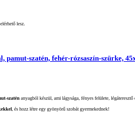
elérhető lesz.
l, pamut-szatén, fehér-rózsaszín-szürke, 4
ut-szatén
anyagból készül, ami lágysága, fényes felülete, légáteresztő
kekkel
, és hozz létre egy gyönyörű szobát gyermekednek!