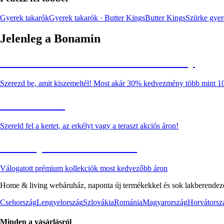
Gyerek takarók
Gyerek takarók · Butter Kings
Butter Kings
Szürke gyer
Jelenleg a Bonamin
Summer Sale: Akár 30% kedvezmény
Szerezd be, amit kiszemeltél! Most akár 30% kedvezmény több mint 1
Kerti akciók
Szereld fel a kertet, az erkélyt vagy a teraszt akciós áron!
Akciós prémium termékek
Válogatott prémium kollekciók most kedvezőbb áron
Home & living webáruház, naponta új termékekkel és sok lakberendezés
Csehország
Lengyelország
Szlovákia
Románia
Magyarország
Horvátorsz
Minden a vásárlásról