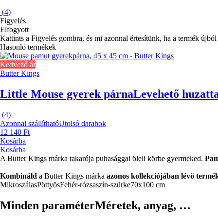
(
4
)
Figyelés
Elfogyott
Kattints a Figyelés gombra, és mi azonnal értesítünk, ha a termék újból 
Hasonló termékek
Kedvező ár
Butter Kings
Little Mouse gyerek párna
Levehető huzatta
(
4
)
Azonnal szállítható
Utolsó darabok
12 140 Ft
Kosárba
Kosárba
A Butter Kings márka takarója puhasággal öleli körbe gyermeked.
Pam
Kombináld
a Butter Kings márka
azonos kollekciójában lévő termé
Mikroszálas
Pöttyös
Fehér-rózsaszín-szürke
70x100 cm
Minden paraméter
Méretek, anyag, …