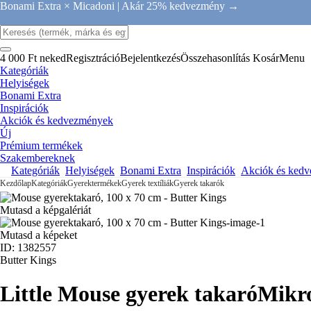
Bonami Extra × Micadoni |
Akár 25% kedvezmény →
4 000 Ft neked
Regisztráció
Bejelentkezés
Összehasonlítás
Kosár
Menu
Kategóriák
Helyiségek
Bonami Extra
Inspirációk
Akciók és kedvezmények
Új
Prémium termékek
Szakembereknek
Kategóriák
Helyiségek
Bonami Extra
Inspirációk
Akciók és ked
Kezdőlap
Kategóriák
Gyerektermékek
Gyerek textíliák
Gyerek takarók
Mutasd a képgalériát
Mutasd a képeket
ID: 1382557
Butter Kings
Little Mouse gyerek takaró
Mikro