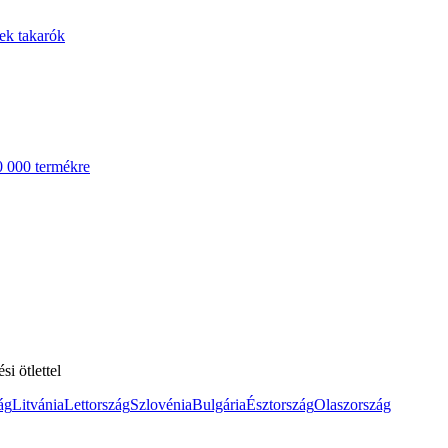
ek takarók
0 000 termékre
i ötlettel
ág
Litvánia
Lettország
Szlovénia
Bulgária
Észtország
Olaszország