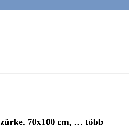
-szürke, 70x100 cm
, …
több