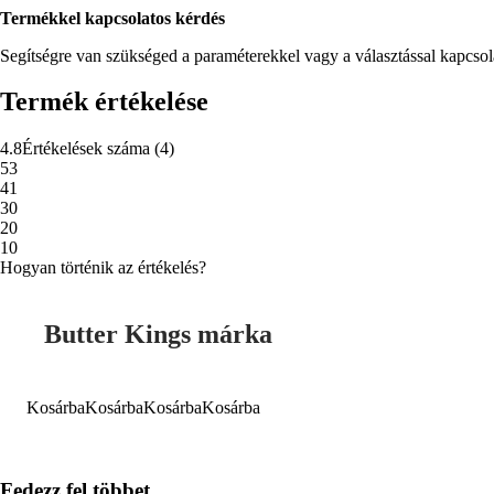
Termékkel kapcsolatos kérdés
Segítségre van szükséged a paraméterekkel vagy a választással kapcso
Termék értékelése
4.8
Értékelések száma
(
4
)
5
3
4
1
3
0
2
0
1
0
Hogyan történik az értékelés?
Butter Kings márka
Kosárba
Kosárba
Kosárba
Kosárba
Fedezz fel többet