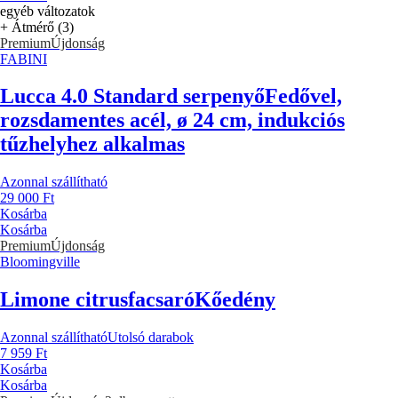
egyéb változatok
+ Átmérő (3)
Premium
Újdonság
FABINI
Lucca 4.0 Standard serpenyő
Fedővel,
rozsdamentes acél, ø 24 cm, indukciós
tűzhelyhez alkalmas
Azonnal szállítható
29 000 Ft
Kosárba
Kosárba
Premium
Újdonság
Bloomingville
Limone citrusfacsaró
Kőedény
Azonnal szállítható
Utolsó darabok
7 959 Ft
Kosárba
Kosárba