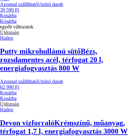
Azonnal szállítható
Utolsó darab
39 590 Ft
Kosárba
Kosárba
egyéb változatok
Újdonság
Haden
Putty mikrohullámú sütő
Bézs,
rozsdamentes acél, térfogat 20 l,
energiafogyasztás 800 W
Azonnal szállítható
Utolsó darab
62 990 Ft
Kosárba
Kosárba
Újdonság
Haden
Devon vízforraló
Krémszínű, műanyag,
térfogat 1,7 l, energiafogyasztás 3000 W