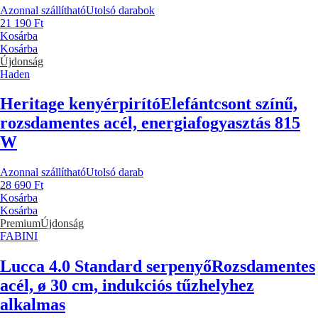
Azonnal szállítható
Utolsó darabok
21 190 Ft
Kosárba
Kosárba
Újdonság
Haden
Heritage kenyérpirító
Elefántcsont színű,
rozsdamentes acél, energiafogyasztás 815
W
Azonnal szállítható
Utolsó darab
28 690 Ft
Kosárba
Kosárba
Premium
Újdonság
FABINI
Lucca 4.0 Standard serpenyő
Rozsdamentes
acél, ø 30 cm, indukciós tűzhelyhez
alkalmas