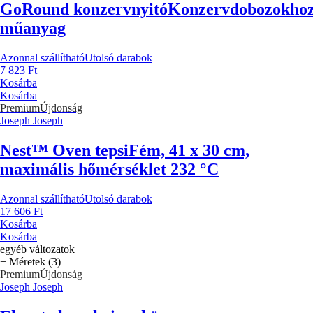
GoRound konzervnyitó
Konzervdobozokhoz
műanyag
Azonnal szállítható
Utolsó darabok
7 823 Ft
Kosárba
Kosárba
Premium
Újdonság
Joseph Joseph
Nest™ Oven tepsi
Fém, 41 x 30 cm,
maximális hőmérséklet 232 °C
Azonnal szállítható
Utolsó darabok
17 606 Ft
Kosárba
Kosárba
egyéb változatok
+ Méretek (3)
Premium
Újdonság
Joseph Joseph