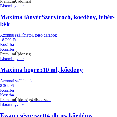
Premium
Újdonság
Bloomingville
Maxima tányér
Szervírozó, kőedény, fehér-
kék
Azonnal szállítható
Utolsó darabok
18 290 Ft
Kosárba
Kosárba
Premium
Újdonság
Bloomingville
Maxima bögre
510 ml, kőedény
Azonnal szállítható
8 369 Ft
Kosárba
Kosárba
Premium
Újdonság
4 db-os szett
Bloomingville
Ewan csésze szett
4 db-os, kőedény,