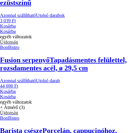
ezüstszínű
Azonnal szállítható
Utolsó darabok
3 039 Ft
Kosárba
Kosárba
egyéb változatok
Újdonság
BonBistro
Fusion serpenyő
Tapadásmentes felülettel,
rozsdamentes acél, ø 29,5 cm
Azonnal szállítható
Utolsó darab
44 690 Ft
Kosárba
Kosárba
egyéb változatok
+ Átmérő (3)
Újdonság
BonBistro
Barista csésze
Porcelán, cappucinóhoz,