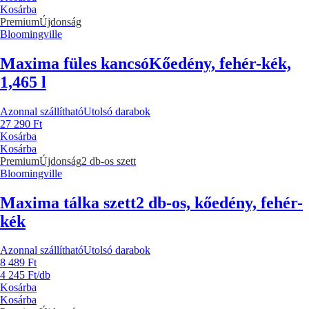
Kosárba
Premium
Újdonság
Bloomingville
Maxima füles kancsó
Kőedény, fehér-kék,
1,465 l
Azonnal szállítható
Utolsó darabok
27 290 Ft
Kosárba
Kosárba
Premium
Újdonság
2 db-os szett
Bloomingville
Maxima tálka szett
2 db-os, kőedény, fehér-
kék
Azonnal szállítható
Utolsó darabok
8 489 Ft
4 245 Ft/db
Kosárba
Kosárba