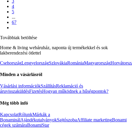
3
4
5
...
67
Továbbiak betöltése
Home & living webáruház, naponta új termékekkel és sok
lakberendezési ötlettel
Csehország
Lengyelország
Szlovákia
Románia
Magyarország
Horvátorsz
Minden a vásárlásról
Vásárlási információk
Szállítás
Reklamáció és
áruvisszaküldés
Fizetés
Hogyan működnek a hűségpontok?
Még több infó
Kapcsolat
Rólunk
Márkák a
Bonaminál
Ajándékutalványok
Sajtószoba
Affiliate marketing
Bonami
cégek számára
BonamiStar