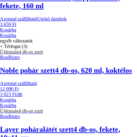
fekete, 160 ml
Azonnal szállítható
Utolsó darabok
3 659 Ft
Kosárba
Kosárba
egyéb változatok
+ Térfogat (3)
Újdonság
4 db-os szett
BonBistro
Noble pohár szett
4 db-os, 620 ml, koktélos
Azonnal szállítható
12 090 Ft
3 023 Ft/db
Kosárba
Kosárba
Újdonság
4 db-os szett
BonBistro
Layer poháralátét szett
4 db-os, fekete,