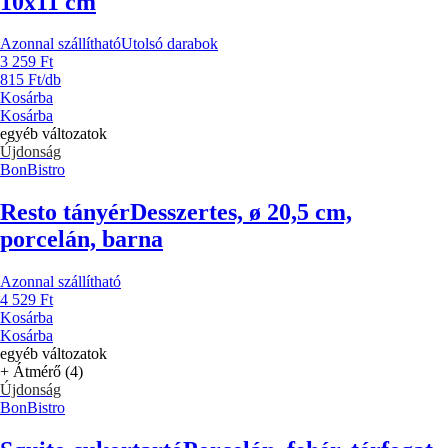
10x11 cm
Azonnal szállítható
Utolsó darabok
3 259 Ft
815 Ft/db
Kosárba
Kosárba
egyéb változatok
Újdonság
BonBistro
Resto tányér
Desszertes, ø 20,5 cm,
porcelán, barna
Azonnal szállítható
4 529 Ft
Kosárba
Kosárba
egyéb változatok
+ Átmérő (4)
Újdonság
BonBistro