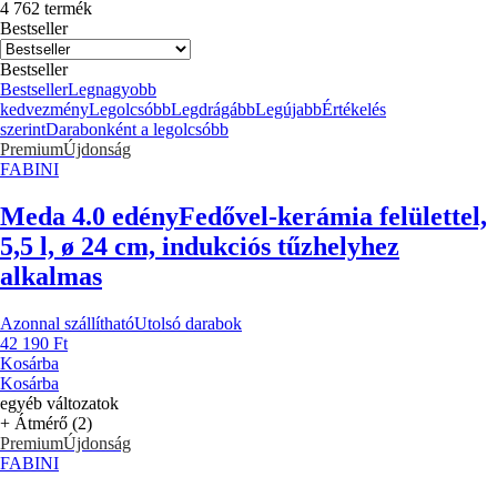
4 762 termék
Bestseller
Bestseller
Bestseller
Legnagyobb
kedvezmény
Legolcsóbb
Legdrágább
Legújabb
Értékelés
szerint
Darabonként a legolcsóbb
Premium
Újdonság
FABINI
Meda 4.0 edény
Fedővel-kerámia felülettel,
5,5 l, ø 24 cm, indukciós tűzhelyhez
alkalmas
Azonnal szállítható
Utolsó darabok
42 190 Ft
Kosárba
Kosárba
egyéb változatok
+ Átmérő (2)
Premium
Újdonság
FABINI