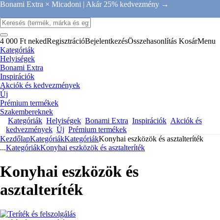
Bonami Extra × Micadoni |
Akár 25% kedvezmény →
4 000 Ft neked
Regisztráció
Bejelentkezés
Összehasonlítás
Kosár
Menu
Kategóriák
Helyiségek
Bonami Extra
Inspirációk
Akciók és kedvezmények
Új
Prémium termékek
Szakembereknek
Kategóriák
Helyiségek
Bonami Extra
Inspirációk
Akciók és
kedvezmények
Új
Prémium termékek
Kezdőlap
Kategóriák
Kategóriák
Konyhai eszközök és asztalteríték
...
Kategóriák
Konyhai eszközök és asztalteríték
Konyhai eszközök és
asztalteríték