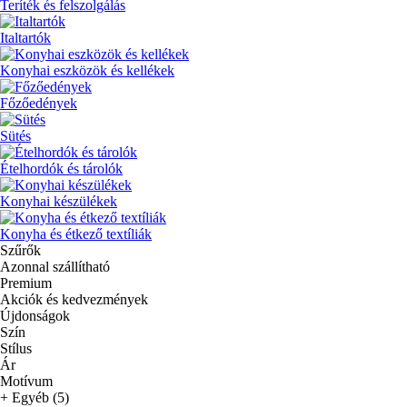
Teríték és felszolgálás
Italtartók
Konyhai eszközök és kellékek
Főzőedények
Sütés
Ételhordók és tárolók
Konyhai készülékek
Konyha és étkező textíliák
Szűrők
Azonnal szállítható
Premium
Akciók és kedvezmények
Újdonságok
Szín
Stílus
Ár
Motívum
+ Egyéb (5)