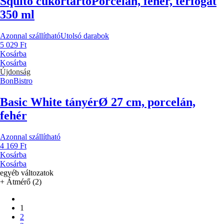
Squito cukortartó
Porcelán, fehér, térfogat
350 ml
Azonnal szállítható
Utolsó darabok
5 029 Ft
Kosárba
Kosárba
Újdonság
BonBistro
Basic White tányér
Ø 27 cm, porcelán,
fehér
Azonnal szállítható
4 169 Ft
Kosárba
Kosárba
egyéb változatok
+ Átmérő (2)
1
2