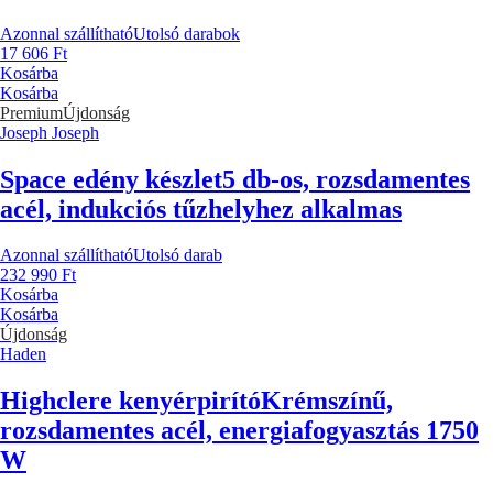
Azonnal szállítható
Utolsó darabok
17 606 Ft
Kosárba
Kosárba
Premium
Újdonság
Joseph Joseph
Space edény készlet
5 db-os, rozsdamentes
acél, indukciós tűzhelyhez alkalmas
Azonnal szállítható
Utolsó darab
232 990 Ft
Kosárba
Kosárba
Újdonság
Haden
Highclere kenyérpirító
Krémszínű,
rozsdamentes acél, energiafogyasztás 1750
W