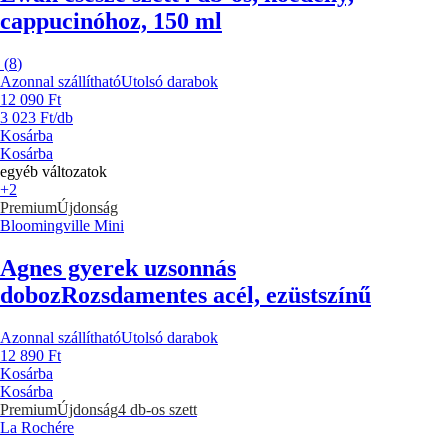
cappucinóhoz, 150 ml
(
8
)
Azonnal szállítható
Utolsó darabok
12 090 Ft
3 023 Ft/db
Kosárba
Kosárba
egyéb változatok
+2
Premium
Újdonság
Bloomingville Mini
Agnes gyerek uzsonnás
doboz
Rozsdamentes acél, ezüstszínű
Azonnal szállítható
Utolsó darabok
12 890 Ft
Kosárba
Kosárba
Premium
Újdonság
4 db-os szett
La Rochére