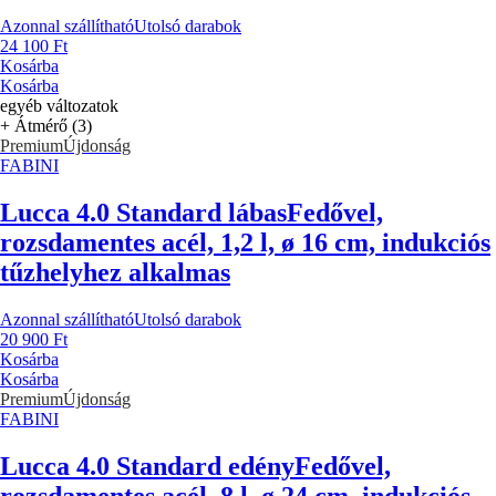
Azonnal szállítható
Utolsó darabok
24 100 Ft
Kosárba
Kosárba
egyéb változatok
+ Átmérő (3)
Premium
Újdonság
FABINI
Lucca 4.0 Standard lábas
Fedővel,
rozsdamentes acél, 1,2 l, ø 16 cm, indukciós
tűzhelyhez alkalmas
Azonnal szállítható
Utolsó darabok
20 900 Ft
Kosárba
Kosárba
Premium
Újdonság
FABINI
Lucca 4.0 Standard edény
Fedővel,
rozsdamentes acél, 8 l, ø 24 cm, indukciós