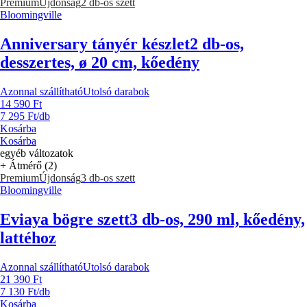
Premium
Újdonság
2 db-os szett
Bloomingville
Anniversary tányér készlet
2 db-os,
desszertes, ø 20 cm, kőedény
Azonnal szállítható
Utolsó darabok
14 590 Ft
7 295 Ft/db
Kosárba
Kosárba
egyéb változatok
+ Átmérő (2)
Premium
Újdonság
3 db-os szett
Bloomingville
Eviaya bögre szett
3 db-os, 290 ml, kőedény,
lattéhoz
Azonnal szállítható
Utolsó darabok
21 390 Ft
7 130 Ft/db
Kosárba