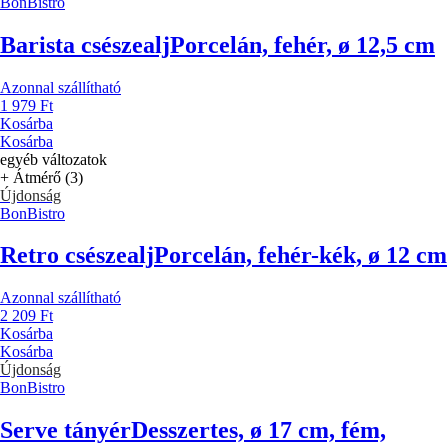
BonBistro
Barista csészealj
Porcelán, fehér, ø 12,5 cm
Azonnal szállítható
1 979 Ft
Kosárba
Kosárba
egyéb változatok
+ Átmérő (3)
Újdonság
BonBistro
Retro csészealj
Porcelán, fehér-kék, ø 12 cm
Azonnal szállítható
2 209 Ft
Kosárba
Kosárba
Újdonság
BonBistro
Serve tányér
Desszertes, ø 17 cm, fém,