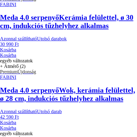
FABINI
Meda 4.0 serpenyő
Kerámia felülettel, ø 30
cm, indukciós tűzhelyhez alkalmas
Azonnal szállítható
Utolsó darabok
30 990 Ft
Kosárba
Kosárba
egyéb változatok
+ Átmérő (2)
Premium
Újdonság
FABINI
Meda 4.0 serpenyő
Wok, kerámia felülettel,
ø 28 cm, indukciós tűzhelyhez alkalmas
Azonnal szállítható
Utolsó darab
42 590 Ft
Kosárba
Kosárba
egyéb változatok