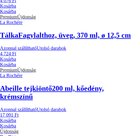
4 076 Ft
Kosárba
Kosárba
Premium
Újdonság
La Rochére
Tálka
Fagylalthoz, üveg, 370 ml, ø 12,5 cm
Azonnal szállítható
Utolsó darabok
4 724 Ft
Kosárba
Kosárba
Premium
Újdonság
La Rochére
Abeille tejkiöntő
200 ml, kőedény,
krémszínű
Azonnal szállítható
Utolsó darabok
17 091 Ft
Kosárba
Kosárba
Újdonság