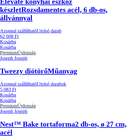
Elevate konyhai eszköz
készlet
Rozsdamentes acél, 6 db-os,
állvánnyal
Azonnal szállítható
Utolsó darab
62 608 Ft
Kosárba
Kosárba
Premium
Újdonság
Joseph Joseph
Tweezy diótörő
Műanyag
Azonnal szállítható
Utolsó darabok
5 083 Ft
Kosárba
Kosárba
Premium
Újdonság
Joseph Joseph
Nest™ Bake tortaforma
2 db-os, ø 27 cm,
acél