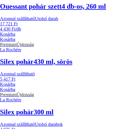
Ouessant pohár szett
4 db-os, 260 ml
Azonnal szállítható
Utolsó darab
17 721 Ft
4 430 Ft/db
Kosárba
Kosárba
Premium
Újdonság
La Rochére
Silex pohár
430 ml, sörös
Azonnal szállítható
5 417 Ft
Kosárba
Kosárba
Premium
Újdonság
La Rochére
Silex pohár
300 ml
Azonnal szállítható
Utolsó darabok