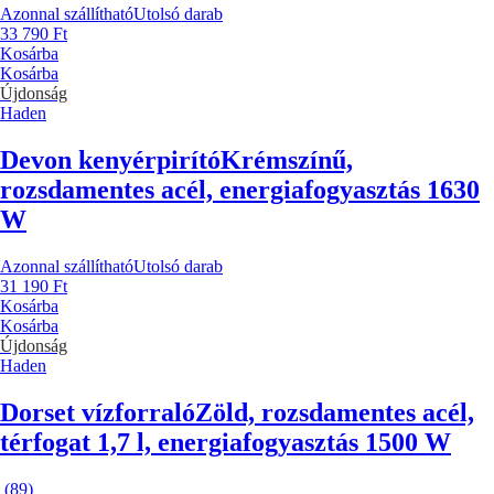
Azonnal szállítható
Utolsó darab
33 790 Ft
Kosárba
Kosárba
Újdonság
Haden
Devon kenyérpirító
Krémszínű,
rozsdamentes acél, energiafogyasztás 1630
W
Azonnal szállítható
Utolsó darab
31 190 Ft
Kosárba
Kosárba
Újdonság
Haden
Dorset vízforraló
Zöld, rozsdamentes acél,
térfogat 1,7 l, energiafogyasztás 1500 W
(
89
)