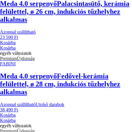
Meda 4.0 serpenyő
Palacsintasütő, kerámia
felülettel, ø 26 cm, indukciós tűzhelyhez
alkalmas
Azonnal szállítható
23 590 Ft
Kosárba
Kosárba
egyéb változatok
Premium
Újdonság
FABINI
Meda 4.0 serpenyő
Fedővel-kerámia
felülettel, ø 28 cm, indukciós tűzhelyhez
alkalmas
Azonnal szállítható
Utolsó darabok
38 490 Ft
Kosárba
Kosárba
egyéb változatok
Premium
Újdonság