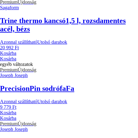
Premium
Újdonság
Sagaform
Trine thermo kancsó
1,5 l, rozsdamentes
acél, bézs
Azonnal szállítható
Utolsó darabok
20 992 Ft
Kosárba
Kosárba
egyéb változatok
Premium
Újdonság
Joseph Joseph
PrecisionPin sodrófa
Fa
Azonnal szállítható
Utolsó darabok
9 779 Ft
Kosárba
Kosárba
Premium
Újdonság
Joseph Joseph