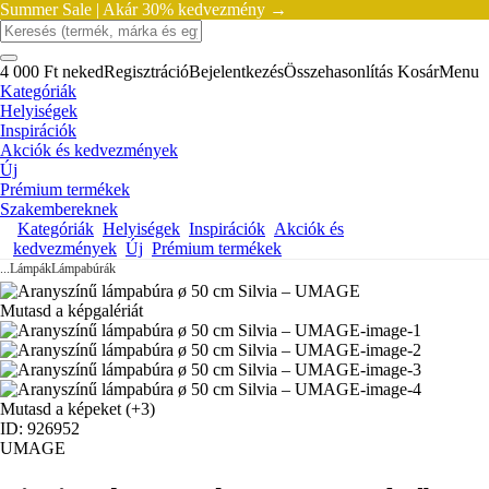
Summer Sale |
Akár 30% kedvezmény →
4 000 Ft neked
Regisztráció
Bejelentkezés
Összehasonlítás
Kosár
Menu
Kategóriák
Helyiségek
Inspirációk
Akciók és kedvezmények
Új
Prémium termékek
Szakembereknek
Kategóriák
Helyiségek
Inspirációk
Akciók és
kedvezmények
Új
Prémium termékek
...
Lámpák
Lámpabúrák
Mutasd a képgalériát
Mutasd a képeket
(+3)
ID: 926952
UMAGE