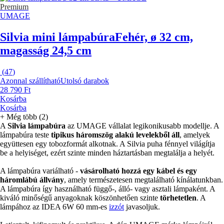
Premium
UMAGE
Silvia mini lámpabúra
Fehér, ø 32 cm,
magasság 24,5 cm
(
47
)
Azonnal szállítható
Utolsó darabok
28 790 Ft
Kosárba
Kosárba
+
Még több (2)
A
Silvia lámpabúra
az UMAGE vállalat legikonikusabb modellje. A
lámpabúra teste
tipikus háromszög alakú levelekből áll
, amelyek
együttesen egy tobozformát alkotnak. A Silvia puha fénnyel világítja
be a helyiséget, ezért szinte minden háztartásban megtalálja a helyét.
A lámpabúra variálható -
vásárolható hozzá egy kábel és egy
háromlábú állvány
, amely természetesen megtalálható kínálatunkban.
A lámpabúra így használható függő-, álló- vagy asztali lámpaként. A
kiváló minőségű anyagoknak köszönhetően szinte
törhetetlen
. A
lámpához az IDEA 6W 60 mm-es
izzót
javasoljuk.