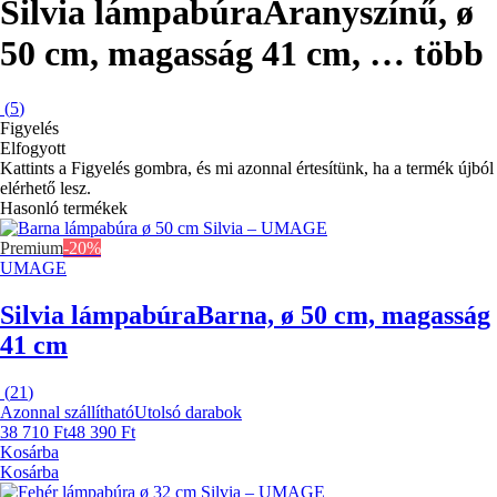
Silvia lámpabúra
Aranyszínű, ø
50 cm, magasság 41 cm
, …
több
(
5
)
Figyelés
Elfogyott
Kattints a Figyelés gombra, és mi azonnal értesítünk, ha a termék újból
elérhető lesz.
Hasonló termékek
Premium
-20%
UMAGE
Silvia lámpabúra
Barna, ø 50 cm, magasság
41 cm
(
21
)
Azonnal szállítható
Utolsó darabok
38 710 Ft
48 390 Ft
Kosárba
Kosárba