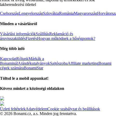
lakberendezési ötlettel
Csehország
Lengyelország
Szlovákia
Románia
Magyarország
Horvátorsz
Minden a vásárlásról
Vásárlási információk
Szállítás
Reklamáció és
áruvisszaküldés
Fizetés
Hogyan működnek a hűségpontok?
Még több infó
Kapcsolat
Rólunk
Márkák a
Bonaminál
Ajándékutalványok
Sajtószoba
Affiliate marketing
Bonami
cégek számára
BonamiStar
Töltsd le a mobil appunkat!
Kövess minket a közösségi oldalakon
Üzleti feltételek
Adatvédelem
Cookie szabályzat és beállítások
© 2026 Bonami.cz, a.s. Minden jog fenntartva.