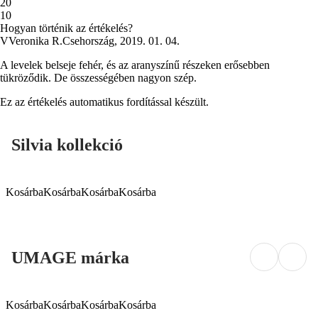
2
0
1
0
Hogyan történik az értékelés?
V
Veronika R.
Csehország
,
2019. 01. 04.
A levelek belseje fehér, és az aranyszínű részeken erősebben
tükröződik. De összességében nagyon szép.
Ez az értékelés automatikus fordítással készült.
Silvia kollekció
Kosárba
Kosárba
Kosárba
Kosárba
UMAGE márka
Kosárba
Kosárba
Kosárba
Kosárba