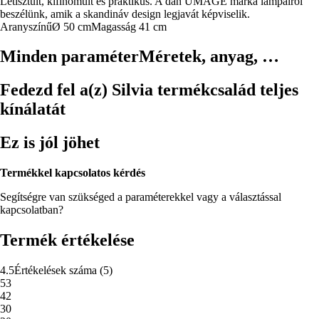
Letisztult, kifinomult és praktikus. A dán UMAGE márka lámpáiról
beszélünk, amik a skandináv design legjavát képviselik.
Aranyszínű
Ø 50 cm
Magasság 41 cm
Minden paraméter
Méretek, anyag, …
Fedezd fel a(z) Silvia termékcsalád teljes
kínálatát
Ez is jól jöhet
Termékkel kapcsolatos kérdés
Segítségre van szükséged a paraméterekkel vagy a választással
kapcsolatban?
Termék értékelése
4.5
Értékelések száma
(
5
)
5
3
4
2
3
0