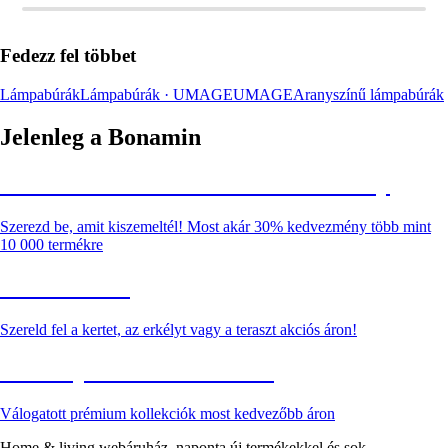
Fedezz fel többet
Lámpabúrák
Lámpabúrák · UMAGE
UMAGE
Aranyszínű lámpabúrák
Jelenleg a Bonamin
Summer Sale: Akár 30% kedvezmény
Szerezd be, amit kiszemeltél! Most akár 30% kedvezmény több mint
10 000 termékre
Kerti akciók
Szereld fel a kertet, az erkélyt vagy a teraszt akciós áron!
Akciós prémium termékek
Válogatott prémium kollekciók most kedvezőbb áron
Home & living webáruház, naponta új termékekkel és sok