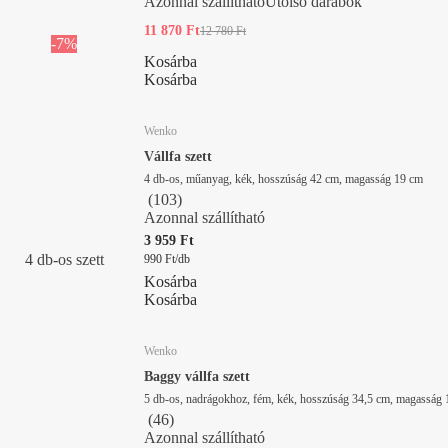
Azonnal szállítható
Utolsó darabok
11 870 Ft
12 780 Ft
-7%
Kosárba
Kosárba
Wenko
Vállfa szett
4 db-os, műanyag, kék, hosszúság 42 cm, magasság 19 cm
(
103
)
Azonnal szállítható
3 959 Ft
4 db-os szett
990 Ft/db
Kosárba
Kosárba
Wenko
Baggy vállfa szett
5 db-os, nadrágokhoz, fém, kék, hosszúság 34,5 cm, magasság 
(
46
)
Azonnal szállítható