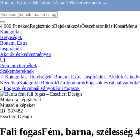
Bonami Extra × Micadoni |
Akár 25% kedvezmény →
4 000 Ft neked
Regisztráció
Bejelentkezés
Összehasonlítás
Kosár
Menu
Kategóriák
Helyiségek
Bonami Extra
Inspirációk
Akciók és kedvezmények
Új
Prémium termékek
Szakembereknek
Kategóriák
Helyiségek
Bonami Extra
Inspirációk
Akciók és ked
Kezdőlap
Kategóriák
Bútorok
Tárolóbútorok
Fogasok és ruhaállványok
F
...
Fogasok és ruhaállványok
Fali fogasok
Mutasd a képgalériát
Mutasd a képeket
ID: 987482
Esschert Design
Fali fogas
Fém, barna, szélesség 