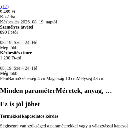
(
17
)
9 489 Ft
Kosárba
Kézbesítés 2026. 08. 19. naptól
Személyes átvétel
890 Ft-tól
·
08. 19. Sze – 24. Hé
Még több
Kézbesítés címre
1 290 Ft-tól
·
08. 19. Sze – 24. Hé
Még több
Fém
Barna
Szélesség 4 cm
Magasság 10 cm
Mélység 43 cm
Minden paraméter
Méretek, anyag, …
Ez is jól jöhet
Termékkel kapcsolatos kérdés
Segítségre van szükséged a paraméterekkel vagy a választással kapcso