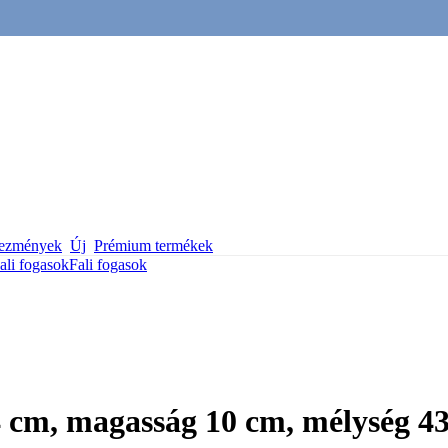
vezmények
Új
Prémium termékek
ali fogasok
Fali fogasok
4 cm, magasság 10 cm, mélység 4