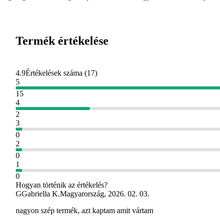
Termék értékelése
4.9
Értékelések száma
(
17
)
5
15
4
2
3
0
2
0
1
0
Hogyan történik az értékelés?
G
Gabriella K.
Magyarország
,
2026. 02. 03.
nagyon szép termék, azt kaptam amit vártam