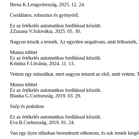
I
Irena K.
Lengyelország
,
2025. 12. 24.
Csodálatos, robusztus és gyönyörű.
Ez az értékelés automatikus fordítással készült.
Z
Zuzana V.
Szlovákia
,
2025. 05. 30.
Nagyon tetszik a termék. Az egyetlen negatívum, amit felhoznék, ho
Mutass többet
Ez az értékelés automatikus fordítással készült.
Kristina F.
Litvánia
,
2024. 11. 13.
Vettem egy másodikat, mert nagyon tetszett az első, amit vettem.
Mutass többet
Ez az értékelés automatikus fordítással készült.
Blanka G.
Csehország
,
2019. 03. 29.
Szép és praktikus
Ez az értékelés automatikus fordítással készült.
Eva B.
Csehország
,
2019. 01. 24.
Van egy ilyen stílusban berendezett otthonom, és sok remek kiegés