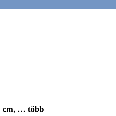
3 cm
, …
több