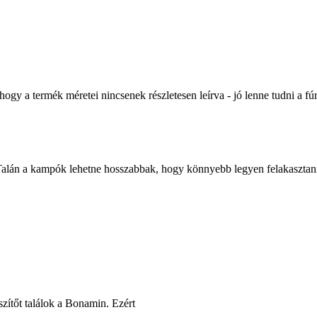
gy a termék méretei nincsenek részletesen leírva - jó lenne tudni a fúr
 Talán a kampók lehetne hosszabbak, hogy könnyebb legyen felakasztani
zítőt találok a Bonamin. Ezért