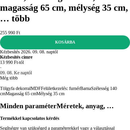
magasság 65 cm, mélység 35 cm
,
…
több
255 990 Ft
KOSÁRBA
Kézbesítés 2026. 09. 08. naptól
Kézbesítés címre
13 990 Ft-tól
·
09. 08. Ke naptól
Még több
Tölgyfa dekorral
MDF
Felületkezelés: furnér
Barna
Szélesség 140
cm
Magasság 65 cm
Mélység 35 cm
Minden paraméter
Méretek, anyag, …
Termékkel kapcsolatos kérdés
Segítségre van szükséged a paraméterekkel vagy a választással