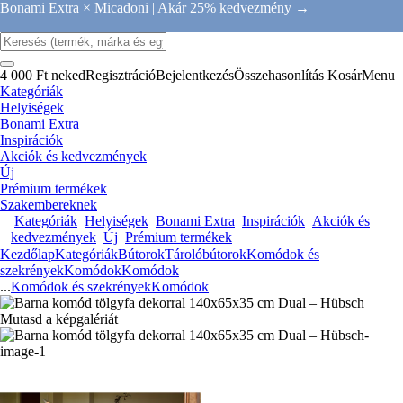
Bonami Extra × Micadoni |
Akár 25% kedvezmény →
4 000 Ft neked
Regisztráció
Bejelentkezés
Összehasonlítás
Kosár
Menu
Kategóriák
Helyiségek
Bonami Extra
Inspirációk
Akciók és kedvezmények
Új
Prémium termékek
Szakembereknek
Kategóriák
Helyiségek
Bonami Extra
Inspirációk
Akciók és
kedvezmények
Új
Prémium termékek
Kezdőlap
Kategóriák
Bútorok
Tárolóbútorok
Komódok és
szekrények
Komódok
Komódok
...
Komódok és szekrények
Komódok
Mutasd a képgalériát