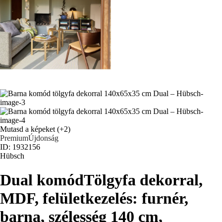
Mutasd a képeket
(+2)
Premium
Újdonság
ID: 1932156
Hübsch
Dual komód
Tölgyfa dekorral,
MDF, felületkezelés: furnér,
barna, szélesség 140 cm,