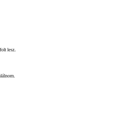
olt lesz.
alálnom.