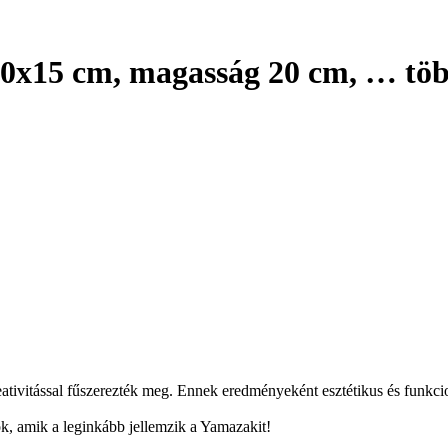
0x15 cm, magasság 20 cm
, …
tö
eativitással fűszerezték meg. Ennek eredményeként esztétikus és funkcion
k, amik a leginkább jellemzik a Yamazakit!