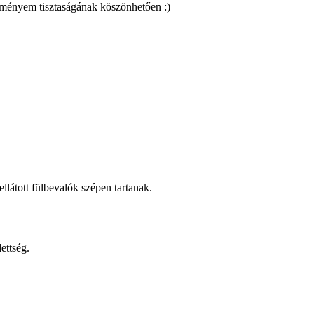
eményem tisztaságának köszönhetően :)
llátott fülbevalók szépen tartanak.
ettség.