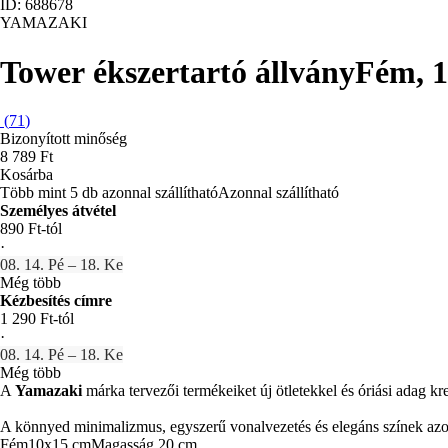
ID: 688678
YAMAZAKI
Tower ékszertartó állvány
Fém, 1
(
71
)
Bizonyított minőség
8 789 Ft
Kosárba
Több mint 5 db azonnal szállítható
Azonnal szállítható
Személyes átvétel
890 Ft-tól
·
08. 14. Pé – 18. Ke
Még több
Kézbesítés címre
1 290 Ft-tól
·
08. 14. Pé – 18. Ke
Még több
A
Yamazaki
márka tervezői termékeiket új ötletekkel és óriási adag kr
A könnyed minimalizmus, egyszerű vonalvezetés és elegáns színek azo
Fém
10x15 cm
Magasság 20 cm