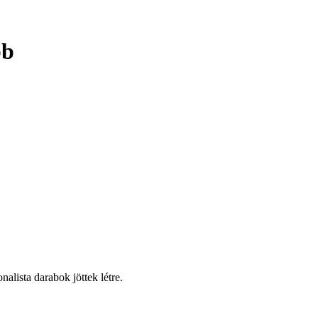
bb
alista darabok jöttek létre.