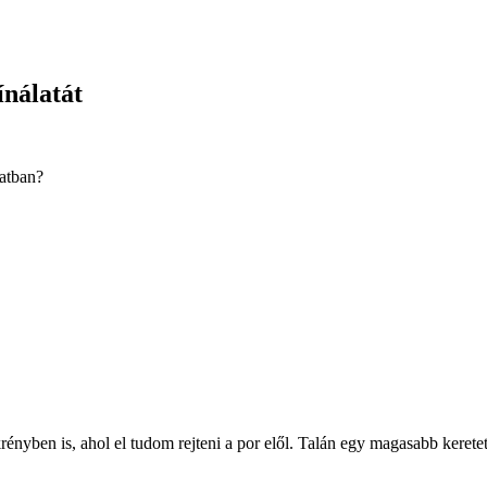
ínálatát
latban?
ényben is, ahol el tudom rejteni a por elől. Talán egy magasabb keretet 