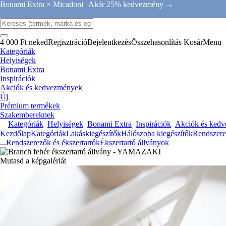
Bonami Extra × Micadoni |
Akár 25% kedvezmény →
4 000 Ft neked
Regisztráció
Bejelentkezés
Összehasonlítás
Kosár
Menu
Kategóriák
Helyiségek
Bonami Extra
Inspirációk
Akciók és kedvezmények
Új
Prémium termékek
Szakembereknek
Kategóriák
Helyiségek
Bonami Extra
Inspirációk
Akciók és ked
Kezdőlap
Kategóriák
Lakáskiegészítők
Hálószoba kiegészítők
Rendszere
...
Rendszerezők és ékszertartók
Ékszertartó állványok
Mutasd a képgalériát