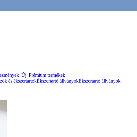
vezmények
Új
Prémium termékek
zők és ékszertartók
Ékszertartó állványok
Ékszertartó állványok