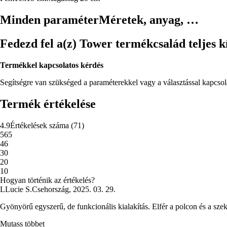
Minden paraméter
Méretek, anyag, …
Fedezd fel a(z) Tower termékcsalád teljes k
Termékkel kapcsolatos kérdés
Segítségre van szükséged a paraméterekkel vagy a választással kapcso
Termék értékelése
4.9
Értékelések száma
(
71
)
5
65
4
6
3
0
2
0
1
0
Hogyan történik az értékelés?
L
Lucie S.
Csehország
,
2025. 03. 29.
Gyönyörű egyszerű, de funkcionális kialakítás. Elfér a polcon és a szekr
Mutass többet