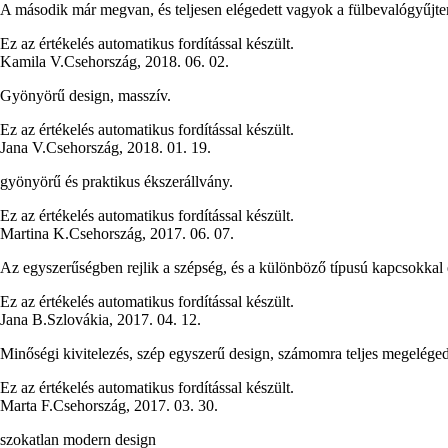
A második már megvan, és teljesen elégedett vagyok a fülbevalógyűjt
Ez az értékelés automatikus fordítással készült.
Kamila V.
Csehország
,
2018. 06. 02.
Gyönyörű design, masszív.
Ez az értékelés automatikus fordítással készült.
Jana V.
Csehország
,
2018. 01. 19.
gyönyörű és praktikus ékszerállvány.
Ez az értékelés automatikus fordítással készült.
Martina K.
Csehország
,
2017. 06. 07.
Az egyszerűségben rejlik a szépség, és a különböző típusú kapcsokkal e
Ez az értékelés automatikus fordítással készült.
Jana B.
Szlovákia
,
2017. 04. 12.
Minőségi kivitelezés, szép egyszerű design, számomra teljes megeléged
Ez az értékelés automatikus fordítással készült.
Marta F.
Csehország
,
2017. 03. 30.
szokatlan modern design