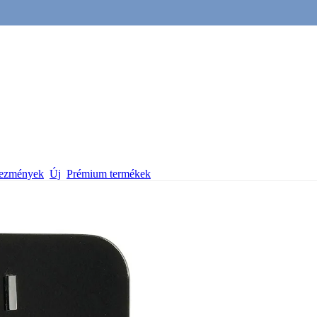
vezmények
Új
Prémium termékek