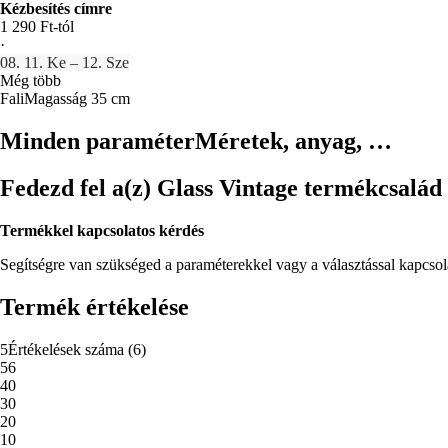
Kézbesítés címre
1 290 Ft-tól
·
08. 11. Ke – 12. Sze
Még több
Fali
Magasság 35 cm
Minden paraméter
Méretek, anyag, …
Fedezd fel a(z) Glass Vintage termékcsalád t
Termékkel kapcsolatos kérdés
Segítségre van szükséged a paraméterekkel vagy a választással kapcso
Termék értékelése
5
Értékelések száma
(
6
)
5
6
4
0
3
0
2
0
1
0