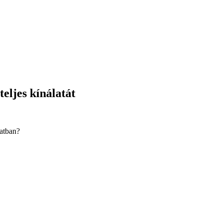
eljes kínálatát
latban?