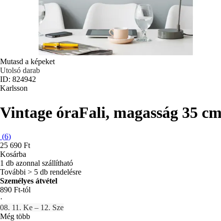
Mutasd a képeket
Utolsó darab
ID: 824942
Karlsson
Vintage óra
Fali, magasság 35 c
(
6
)
25 690 Ft
Kosárba
1 db azonnal szállítható
További > 5 db rendelésre
Személyes átvétel
890 Ft-tól
·
08. 11. Ke – 12. Sze
Még több