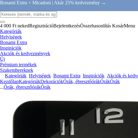
Bonami Extra × Micadoni |
Akár 25% kedvezmény →
4 000 Ft neked
Regisztráció
Bejelentkezés
Összehasonlítás
Kosár
Menu
Kategóriák
Helyiségek
Bonami Extra
Inspirációk
Akciók és kedvezmények
Új
Prémium termékek
Szakembereknek
Kategóriák
Helyiségek
Bonami Extra
Inspirációk
Akciók és ked
Kezdőlap
Kategóriák
Dekorációk
Órák, ébresztőórák
Órák
Órák
...
Órák, ébresztőórák
Órák