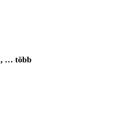
m
, …
több