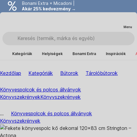
Bonami Extra × Micadoni |
Akár 25% kedvezmény →
Menu
Kategóriák
Helyiségek
Bonami Extra
Inspirációk
Kezdőlap
Kategóriák
Bútorok
Tárolóbútorok
Könyvespolcok és polcos állványok
Könyvszekrények
Könyvszekrények
...
Könyvespolcok és polcos állványok
Könyvszekrények