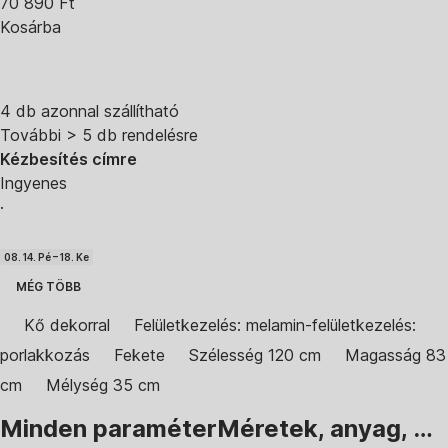
70 890 Ft
Kosárba
4 db azonnal szállítható
További > 5 db rendelésre
Kézbesítés címre
Ingyenes
·
08. 14. Pé – 18. Ke
MÉG TÖBB
Kő dekorral
Felületkezelés: melamin-felületkezelés:
porlakkozás
Fekete
Szélesség 120 cm
Magasság 83
cm
Mélység 35 cm
Minden paraméter
Méretek, anyag, …