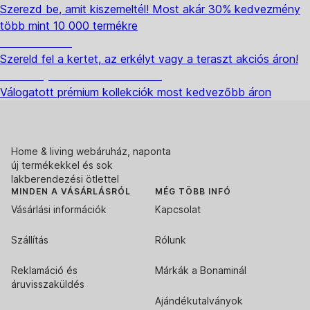
Szerezd be, amit kiszemeltél! Most akár 30% kedvezmény
több mint 10 000 termékre
Kerti akciók
Szereld fel a kertet, az erkélyt vagy a teraszt akciós áron!
Akciós prémium termékek
Válogatott prémium kollekciók most kedvezőbb áron
Home & living webáruház, naponta
új termékekkel és sok
lakberendezési ötlettel
MINDEN A VÁSÁRLÁSRÓL
MÉG TÖBB INFÓ
Vásárlási információk
Kapcsolat
Szállítás
Rólunk
Reklamáció és
Márkák a Bonaminál
áruvisszaküldés
Ajándékutalványok