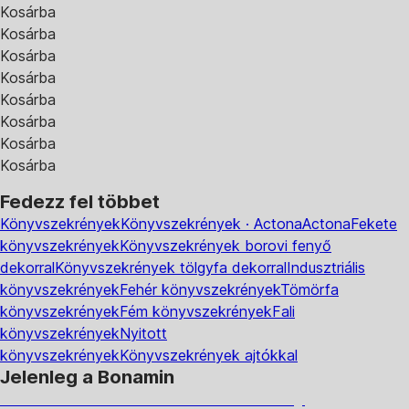
Kosárba
Kosárba
Kosárba
Kosárba
Kosárba
Kosárba
Kosárba
Kosárba
Fedezz fel többet
Könyvszekrények
Könyvszekrények · Actona
Actona
Fekete
könyvszekrények
Könyvszekrények borovi fenyő
dekorral
Könyvszekrények tölgyfa dekorral
Indusztriális
könyvszekrények
Fehér könyvszekrények
Tömörfa
könyvszekrények
Fém könyvszekrények
Fali
könyvszekrények
Nyitott
könyvszekrények
Könyvszekrények ajtókkal
Jelenleg a Bonamin
Summer Sale: Akár 30% kedvezmény