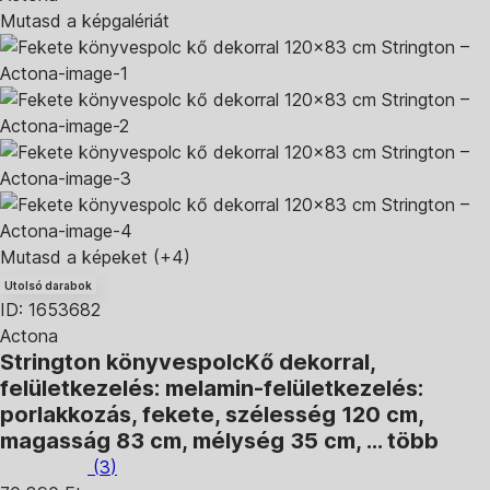
Mutasd a képgalériát
Mutasd a képeket
(+4)
Utolsó darabok
ID: 1653682
Actona
Strington könyvespolc
Kő dekorral,
felületkezelés: melamin-felületkezelés:
porlakkozás, fekete, szélesség 120 cm,
magasság 83 cm, mélység 35 cm
, …
több
(
3
)