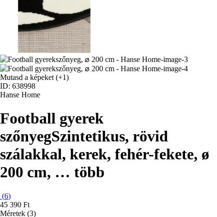
Mutasd a képeket
(+1)
ID: 638998
Hanse Home
Football gyerek
szőnyeg
Szintetikus, rövid
szálakkal, kerek, fehér-fekete, ø
200 cm
, …
több
(
6
)
45 390 Ft
Méretek (3)