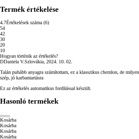
Termék értékelése
4.7
Értékelések száma
(
6
)
5
4
4
2
3
0
2
0
1
0
Hogyan történik az értékelés?
D
Daniela V.
Szlovákia
,
2024. 10. 02.
Talán puhább anyagra számítottam, ez a klasszikus chemlon, de milyen
szép, jó karbantartásra
Ez az értékelés automatikus fordítással készült.
Hasonló termékek
Kosárba
Kosárba
Kosárba
Kosárba