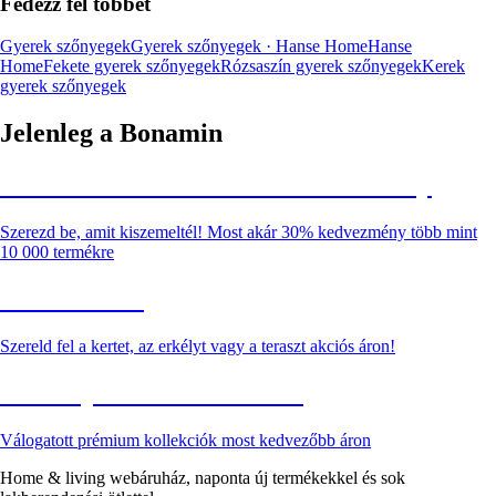
Fedezz fel többet
Gyerek szőnyegek
Gyerek szőnyegek · Hanse Home
Hanse
Home
Fekete gyerek szőnyegek
Rózsaszín gyerek szőnyegek
Kerek
gyerek szőnyegek
Jelenleg a Bonamin
Summer Sale: Akár 30% kedvezmény
Szerezd be, amit kiszemeltél! Most akár 30% kedvezmény több mint
10 000 termékre
Kerti akciók
Szereld fel a kertet, az erkélyt vagy a teraszt akciós áron!
Akciós prémium termékek
Válogatott prémium kollekciók most kedvezőbb áron
Home & living webáruház, naponta új termékekkel és sok