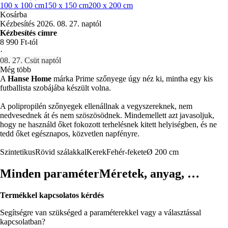
100 x 100 cm
150 x 150 cm
200 x 200 cm
Kosárba
Kézbesítés 2026. 08. 27. naptól
Kézbesítés címre
8 990 Ft-tól
·
08. 27. Csüt naptól
Még több
A
Hanse Home
márka Prime szőnyege úgy néz ki, mintha egy kis
futballista szobájába készült volna.
A polipropilén szőnyegek ellenállnak a vegyszereknek, nem
nedvesednek át és nem szöszösödnek. Mindemellett azt javasoljuk,
hogy ne használd őket fokozott terhelésnek kitett helyiségben, és ne
tedd őket egésznapos, közvetlen napfényre.
Szintetikus
Rövid szálakkal
Kerek
Fehér-fekete
Ø 200 cm
Minden paraméter
Méretek, anyag, …
Termékkel kapcsolatos kérdés
Segítségre van szükséged a paraméterekkel vagy a választással
kapcsolatban?