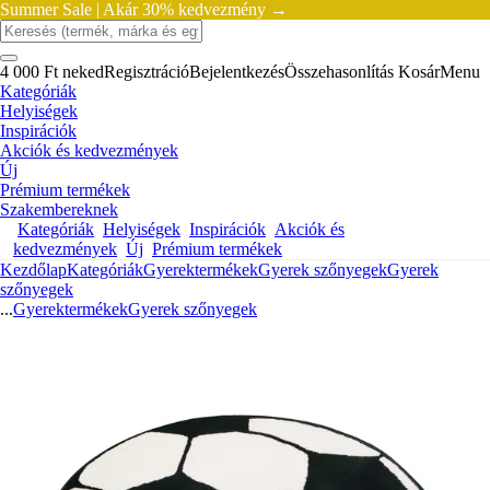
Summer Sale |
Akár 30% kedvezmény →
4 000 Ft neked
Regisztráció
Bejelentkezés
Összehasonlítás
Kosár
Menu
Kategóriák
Helyiségek
Inspirációk
Akciók és kedvezmények
Új
Prémium termékek
Szakembereknek
Kategóriák
Helyiségek
Inspirációk
Akciók és
kedvezmények
Új
Prémium termékek
Kezdőlap
Kategóriák
Gyerektermékek
Gyerek szőnyegek
Gyerek
szőnyegek
...
Gyerektermékek
Gyerek szőnyegek