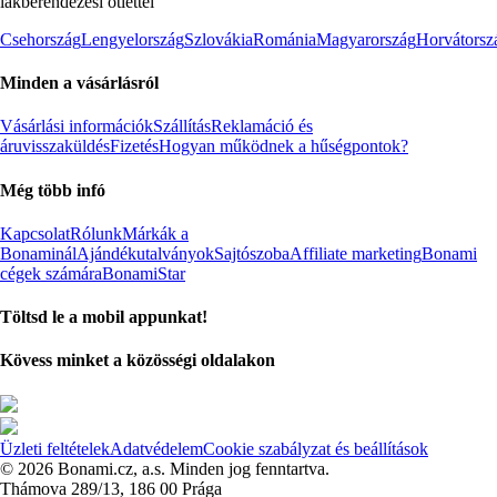
lakberendezési ötlettel
Csehország
Lengyelország
Szlovákia
Románia
Magyarország
Horvátorsz
Minden a vásárlásról
Vásárlási információk
Szállítás
Reklamáció és
áruvisszaküldés
Fizetés
Hogyan működnek a hűségpontok?
Még több infó
Kapcsolat
Rólunk
Márkák a
Bonaminál
Ajándékutalványok
Sajtószoba
Affiliate marketing
Bonami
cégek számára
BonamiStar
Töltsd le a mobil appunkat!
Kövess minket a közösségi oldalakon
Üzleti feltételek
Adatvédelem
Cookie szabályzat és beállítások
© 2026 Bonami.cz, a.s. Minden jog fenntartva.
Thámova 289/13, 186 00 Prága