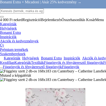
Bonami Extra × Micadoni |
Akár 25% kedvezmény →
4 000 Ft neked
Regisztráció
Bejelentkezés
Összehasonlítás
Kosár
Menu
Kategóriák
Helyiségek
Bonami Extra
Inspirációk
Akciók és kedvezmények
Új
Prémium termékek
Szakembereknek
Kategóriák
Helyiségek
Bonami Extra
Inspirációk
Akciók és ked
Kezdőlap
Kategóriák
Textíliák
Függönyök és fényáteresztő függönyök
F
...
Függönyök és fényáteresztő függönyök
Függönyök
Mutasd a képgalériát