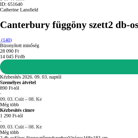
ID: 651640
Catherine Lansfield
Canterbury függöny szett
2 db-os
(
140
)
Bizonyított minőség
28 090 Ft
14 045 Ft/db
Kézbesítés 2026. 09. 03. naptól
Személyes átvétel
890 Ft-tól
·
09. 03. Csüt – 08. Ke
Még több
Kézbesítés címre
1 290 Ft-tól
·
09. 03. Csüt – 08. Ke
Még több
2 db-os
Sínes függesztőrendszerhez
Virágos
168x183 cm