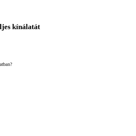
jes kínálatát
latban?