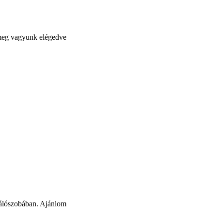
y meg vagyunk elégedve
hálószobában. Ajánlom