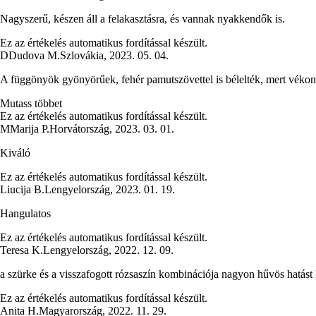
Nagyszerű, készen áll a felakasztásra, és vannak nyakkendők is.
Ez az értékelés automatikus fordítással készült.
D
Dudova M.
Szlovákia
,
2023. 05. 04.
A függönyök gyönyörűek, fehér pamutszövettel is bélelték, mert vékony
Mutass többet
Ez az értékelés automatikus fordítással készült.
M
Marija P.
Horvátország
,
2023. 03. 01.
Kiváló
Ez az értékelés automatikus fordítással készült.
Liucija B.
Lengyelország
,
2023. 01. 19.
Hangulatos
Ez az értékelés automatikus fordítással készült.
Teresa K.
Lengyelország
,
2022. 12. 09.
a szürke és a visszafogott rózsaszín kombinációja nagyon hűvös hatást 
Ez az értékelés automatikus fordítással készült.
Anita H.
Magyarország
,
2022. 11. 29.