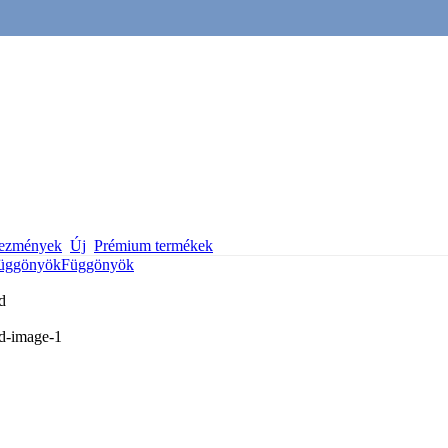
vezmények
Új
Prémium termékek
üggönyök
Függönyök