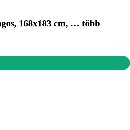
rágos, 168x183 cm
, …
több