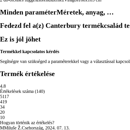
Minden paraméter
Méretek, anyag, …
Fedezd fel a(z) Canterbury termékcsalád tel
Ez is jól jöhet
Termékkel kapcsolatos kérdés
Segítségre van szükséged a paraméterekkel vagy a választással kapcso
Termék értékelése
4.8
Értékelések száma
(
140
)
5
117
4
19
3
4
2
0
1
0
Hogyan történik az értékelés?
M
Miluše Ž.
Csehország
,
2024. 07. 13.