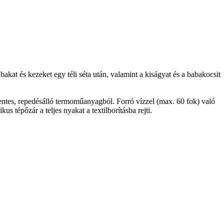
ábakat és kezeket egy téli séta után, valamint a kiságyat és a babakocsit
ntes, repedésálló termoműanyagból. Forró vízzel (max. 60 fok) való
us tépőzár a teljes nyakat a textilborításba rejti.