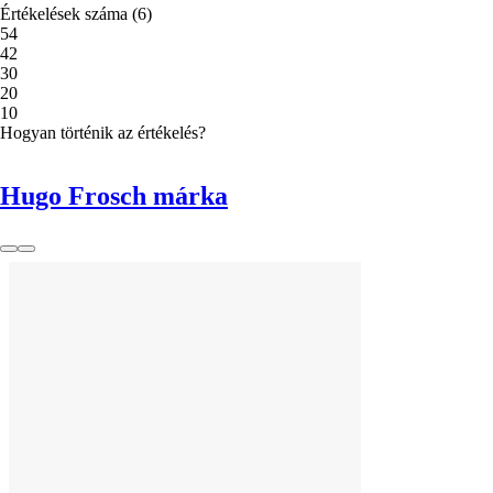
Értékelések száma
(
6
)
5
4
4
2
3
0
2
0
1
0
Hogyan történik az értékelés?
Hugo Frosch márka