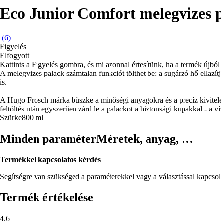
Eco Junior Comfort melegvizes 
(
6
)
Figyelés
Elfogyott
Kattints a Figyelés gombra, és mi azonnal értesítünk, ha a termék újból 
A melegvizes palack számtalan funkciót tölthet be: a sugárzó hő ellazítja
is.
A Hugo Frosch márka büszke a minőségi anyagokra és a precíz kivitele
feltöltés után egyszerűen zárd le a palackot a biztonsági kupakkal - a ví
Szürke
800 ml
Minden paraméter
Méretek, anyag, …
Termékkel kapcsolatos kérdés
Segítségre van szükséged a paraméterekkel vagy a választással kapcso
Termék értékelése
4.6