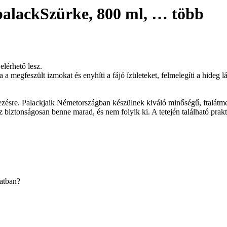
palack
Szürke, 800 ml
, …
több
elérhető lesz.
 a megfeszült izmokat és enyhíti a fájó ízületeket, felmelegíti a hideg l
zésre. Palackjaik Németországban készülnek kiváló minőségű, ftalátme
z biztonságosan benne marad, és nem folyik ki. A tetején található praktik
latban?