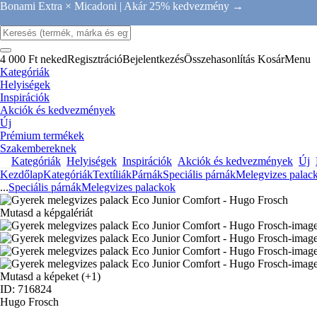
Bonami Extra × Micadoni |
Akár 25% kedvezmény →
4 000 Ft neked
Regisztráció
Bejelentkezés
Összehasonlítás
Kosár
Menu
Kategóriák
Helyiségek
Inspirációk
Akciók és kedvezmények
Új
Prémium termékek
Szakembereknek
Kategóriák
Helyiségek
Inspirációk
Akciók és kedvezmények
Új
Kezdőlap
Kategóriák
Textíliák
Párnák
Speciális párnák
Melegvizes palac
...
Speciális párnák
Melegvizes palackok
Mutasd a képgalériát
Mutasd a képeket
(+1)
ID: 716824
Hugo Frosch