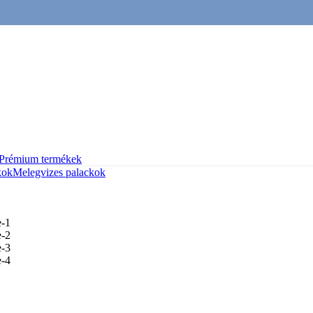
Prémium termékek
kok
Melegvizes palackok