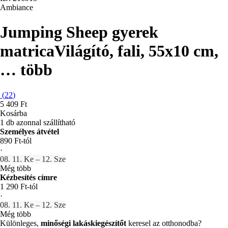
Ambiance
Jumping Sheep gyerek
matrica
Világító, fali, 55x10 cm
,
…
több
(
22
)
5 409 Ft
Kosárba
1 db azonnal szállítható
Személyes átvétel
890 Ft-tól
·
08. 11. Ke – 12. Sze
Még több
Kézbesítés címre
1 290 Ft-tól
·
08. 11. Ke – 12. Sze
Még több
Különleges,
minőségi lakáskiegészítőt
keresel az otthonodba?