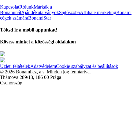
Kapcsolat
Rólunk
Márkák a
Bonaminál
Ajándékutalványok
Sajtószoba
Affiliate marketing
Bonami
cégek számára
BonamiStar
Töltsd le a mobil appunkat!
Kövess minket a közösségi oldalakon
Üzleti feltételek
Adatvédelem
Cookie szabályzat és beállítások
© 2026 Bonami.cz, a.s. Minden jog fenntartva.
Thámova 289/13, 186 00 Prága
Csehország