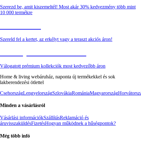
Szerezd be, amit kiszemeltél! Most akár 30% kedvezmény több mint
10 000 termékre
Kerti akciók
Szereld fel a kertet, az erkélyt vagy a teraszt akciós áron!
Akciós prémium termékek
Válogatott prémium kollekciók most kedvezőbb áron
Home & living webáruház, naponta új termékekkel és sok
lakberendezési ötlettel
Csehország
Lengyelország
Szlovákia
Románia
Magyarország
Horvátorsz
Minden a vásárlásról
Vásárlási információk
Szállítás
Reklamáció és
áruvisszaküldés
Fizetés
Hogyan működnek a hűségpontok?
Még több infó