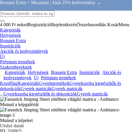
Bonami Extra × Micadoni |
Akár 25% kedvezmény →
4 000 Ft neked
Regisztráció
Bejelentkezés
Összehasonlítás
Kosár
Menu
Kategóriák
Helyiségek
Bonami Extra
Inspirációk
Akciók és kedvezmények
Új
Prémium termékek
Szakembereknek
Kategóriák
Helyiségek
Bonami Extra
Inspirációk
Akciók és
kedvezmények
Új
Prémium termékek
Kezdőlap
Kategóriák
Gyerektermékek
Gyerekszoba kiegészítők és
dekorációk
Gyerek matricák
Gyerek matricák
...
Gyerekszoba kiegészítők és dekorációk
Gyerek matricák
Mutasd a képgalériát
Mutasd a képeket
Utolsó darab
ID: 216915