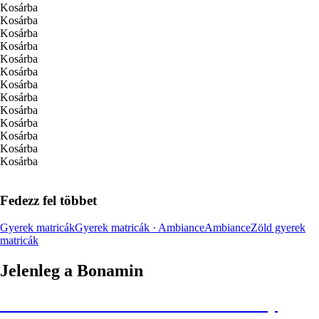
Kosárba
Kosárba
Kosárba
Kosárba
Kosárba
Kosárba
Kosárba
Kosárba
Kosárba
Kosárba
Kosárba
Kosárba
Kosárba
Fedezz fel többet
Gyerek matricák
Gyerek matricák · Ambiance
Ambiance
Zöld gyerek
matricák
Jelenleg a Bonamin
Summer Sale: Akár 30% kedvezmény