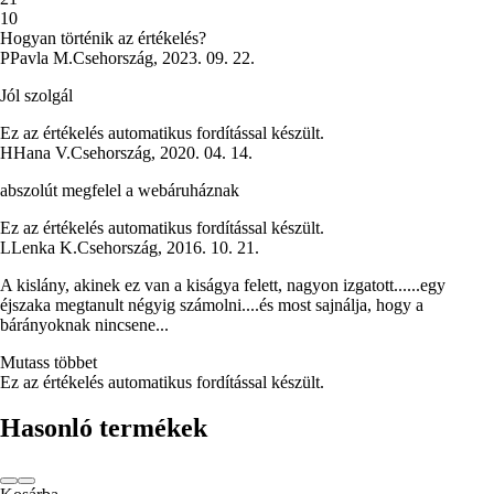
1
0
Hogyan történik az értékelés?
P
Pavla M.
Csehország
,
2023. 09. 22.
Jól szolgál
Ez az értékelés automatikus fordítással készült.
H
Hana V.
Csehország
,
2020. 04. 14.
abszolút megfelel a webáruháznak
Ez az értékelés automatikus fordítással készült.
L
Lenka K.
Csehország
,
2016. 10. 21.
A kislány, akinek ez van a kiságya felett, nagyon izgatott......egy
éjszaka megtanult négyig számolni....és most sajnálja, hogy a
bárányoknak nincsene...
Mutass többet
Ez az értékelés automatikus fordítással készült.
Hasonló termékek