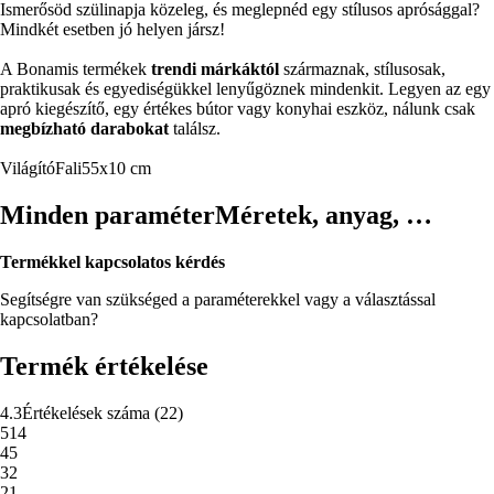
Ismerősöd szülinapja közeleg, és meglepnéd egy stílusos aprósággal?
Mindkét esetben jó helyen jársz!
A Bonamis termékek
trendi márkáktól
származnak, stílusosak,
praktikusak és egyediségükkel lenyűgöznek mindenkit. Legyen az egy
apró kiegészítő, egy értékes bútor vagy konyhai eszköz, nálunk csak
megbízható darabokat
találsz.
Világító
Fali
55x10 cm
Minden paraméter
Méretek, anyag, …
Termékkel kapcsolatos kérdés
Segítségre van szükséged a paraméterekkel vagy a választással
kapcsolatban?
Termék értékelése
4.3
Értékelések száma
(
22
)
5
14
4
5
3
2
2
1