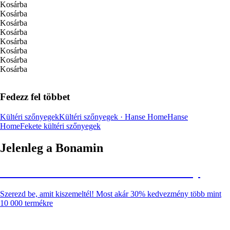
Kosárba
Kosárba
Kosárba
Kosárba
Kosárba
Kosárba
Kosárba
Kosárba
Fedezz fel többet
Kültéri szőnyegek
Kültéri szőnyegek · Hanse Home
Hanse
Home
Fekete kültéri szőnyegek
Jelenleg a Bonamin
Summer Sale: Akár 30% kedvezmény
Szerezd be, amit kiszemeltél! Most akár 30% kedvezmény több mint
10 000 termékre
Kerti akciók