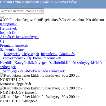
Bonami Extra × Micadoni |
Akár 25% kedvezmény →
4 000 Ft neked
Regisztráció
Bejelentkezés
Összehasonlítás
Kosár
Menu
Kategóriák
Helyiségek
Inspirációk
Akciók és kedvezmények
Új
Prémium termékek
Szakembereknek
Kategóriák
Helyiségek
Inspirációk
Akciók és
kedvezmények
Új
Prémium termékek
Kezdőlap
Kategóriák
Szőnyegek és lábtörlők
Kültéri szőnyegek
Kültéri
szőnyegek
...
Szőnyegek és lábtörlők
Kültéri szőnyegek
Mutasd a képgalériát