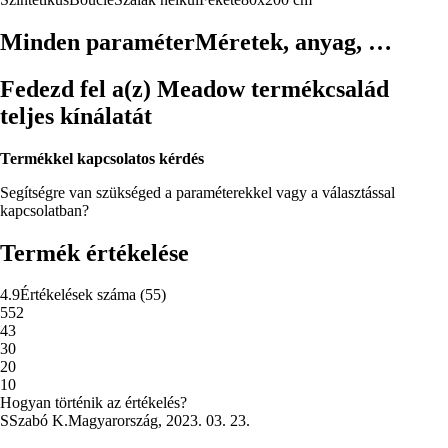
Minden paraméter
Méretek, anyag, …
Fedezd fel a(z) Meadow termékcsalád
teljes kínálatát
Termékkel kapcsolatos kérdés
Segítségre van szükséged a paraméterekkel vagy a választással
kapcsolatban?
Termék értékelése
4.9
Értékelések száma
(
55
)
5
52
4
3
3
0
2
0
1
0
Hogyan történik az értékelés?
S
Szabó K.
Magyarország
,
2023. 03. 23.