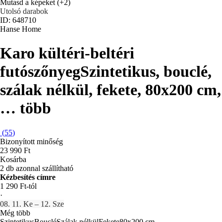
Mutasd a képeket
(+2)
Utolsó darabok
ID: 648710
Hanse Home
Karo kültéri-beltéri
futószőnyeg
Szintetikus, bouclé,
szálak nélkül, fekete, 80x200 cm
,
…
több
(
55
)
Bizonyított minőség
23 990 Ft
Kosárba
2 db azonnal szállítható
Kézbesítés címre
1 290 Ft-tól
·
08. 11. Ke – 12. Sze
Még több
Szintetikus
Bouclé
Szálak nélkül
Fekete
80x200 cm