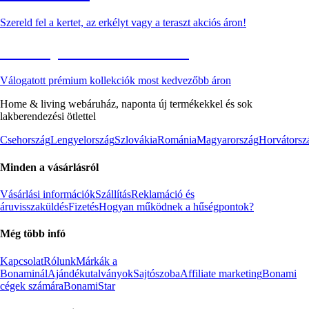
Szereld fel a kertet, az erkélyt vagy a teraszt akciós áron!
Akciós prémium termékek
Válogatott prémium kollekciók most kedvezőbb áron
Home & living webáruház, naponta új termékekkel és sok
lakberendezési ötlettel
Csehország
Lengyelország
Szlovákia
Románia
Magyarország
Horvátorsz
Minden a vásárlásról
Vásárlási információk
Szállítás
Reklamáció és
áruvisszaküldés
Fizetés
Hogyan működnek a hűségpontok?
Még több infó
Kapcsolat
Rólunk
Márkák a
Bonaminál
Ajándékutalványok
Sajtószoba
Affiliate marketing
Bonami
cégek számára
BonamiStar