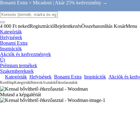
Bonami Extra × Micadoni |
Akár 25% kedvezmény →
4 000 Ft neked
Regisztráció
Bejelentkezés
Összehasonlítás
Kosár
Menu
Kategóriák
Helyiségek
Bonami Extra
Inspirációk
Akciók és kedvezmények
Új
Prémium termékek
Szakembereknek
Kategóriák
Helyiségek
Bonami Extra
Inspirációk
Akciók és ked
Kezdőlap
Kategóriák
Bútorok
Asztalok
Étkezőasztalok
Mutasd a képgalériát