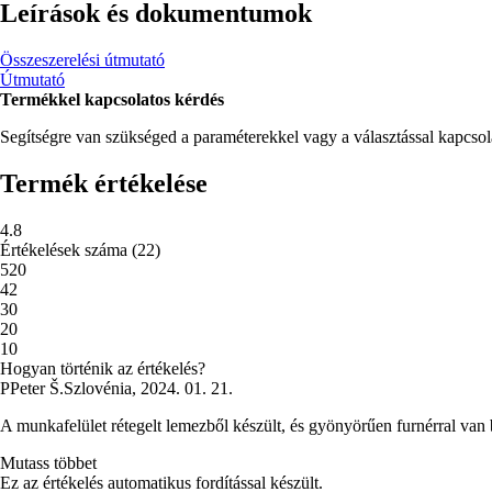
Leírások és dokumentumok
Összeszerelési útmutató
Útmutató
Termékkel kapcsolatos kérdés
Segítségre van szükséged a paraméterekkel vagy a választással kapcso
Termék értékelése
4.8
Értékelések száma
(
22
)
5
20
4
2
3
0
2
0
1
0
Hogyan történik az értékelés?
P
Peter Š.
Szlovénia
,
2024. 01. 21.
A munkafelület rétegelt lemezből készült, és gyönyörűen furnérral van
Mutass többet
Ez az értékelés automatikus fordítással készült.