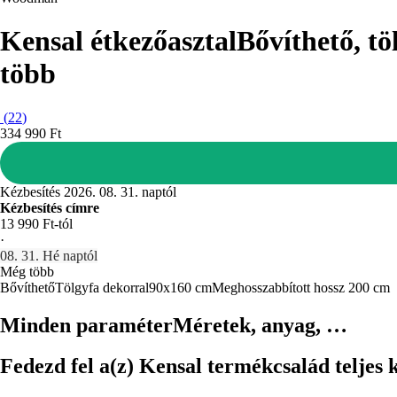
Kensal étkezőasztal
Bővíthető, t
több
(
22
)
334 990 Ft
Kézbesítés 2026. 08. 31. naptól
Kézbesítés címre
13 990 Ft-tól
·
08. 31. Hé naptól
Még több
Bővíthető
Tölgyfa dekorral
90x160 cm
Meghosszabbított hossz 200 cm
Minden paraméter
Méretek, anyag, …
Fedezd fel a(z) Kensal termékcsalád teljes 