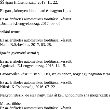
Š
Štěpán H.
Csehország
,
2019. 11. 22.
Elegáns, könnyen kibontható és nagyon lapos
Ez az értékelés automatikus fordítással készült.
J
Joanna P.
Lengyelország
,
2017. 09. 05.
szilárd termék
Ez az értékelés automatikus fordítással készült.
Nadia B.
Szlovákia
,
2017. 03. 28.
Igazán gyönyörű asztal :)
Ez az értékelés automatikus fordítással készült.
Agnieszka E.
Lengyelország
,
2016. 11. 15.
Gyönyörűen készült, stabil. Elég széles ahhoz, hogy egy nagyobb társ
Ez az értékelés automatikus fordítással készült.
Nikola K.
Csehország
,
2016. 07. 22.
Nagyon tetszik, de elég nagy, még át kell gondolnunk (ha megérkezik a
Mutass többet
Ez az értékelés automatikus fordítással készült.