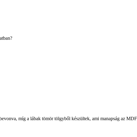
latban?
 bevonva, míg a lábak tömör tölgyből készültek, ami manapság az MDF é