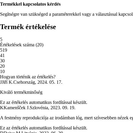
Termékkel kapcsolatos kérdés
Segítségre van szükséged a paraméterekkel vagy a választással kapcso
Termék értékelése
5
Értékelések száma
(
20
)
5
19
4
1
3
0
2
0
1
0
Hogyan történik az értékelés?
J
Jiří K.
Csehország
,
2024. 05. 17.
Kiváló termékminőség
Ez az értékelés automatikus fordítással készült.
K
Kamenšček J.
Szlovénia
,
2023. 09. 19.
A festmény reprodukciója az irodámban lóg, mert szívesebben nézek eg
Ez az értékelés automatikus fordítással készült.