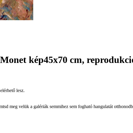
 Monet kép
45x70 cm, reprodukci
elérhető lesz.
remtsd meg velük a galériák semmihez sem fogható hangulatát otthonod