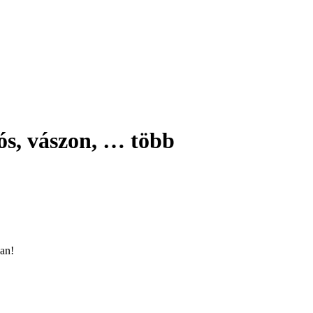
ós, vászon
, …
több
ban!