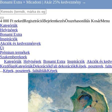
Bonami Extra × Micadoni |
Akár 25% kedvezmény →
4 000 Ft neked
Regisztráció
Bejelentkezés
Összehasonlítás
Kosár
Menu
Kategóriák
Helyiségek
Bonami Extra
Inspirációk
Akciók és kedvezmények
Új
Prémium termékek
Szakembereknek
Kategóriák
Helyiségek
Bonami Extra
Inspirációk
Akciók és ked
Kezdőlap
Kategóriák
Dekorációk
Fali dekorációk
Képek, poszterek, falit
...
Képek, poszterek, falitáblák
Képek