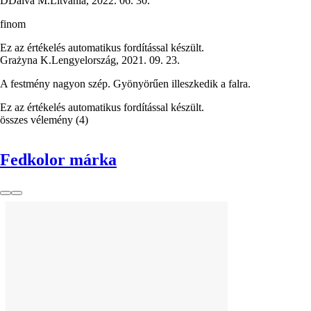
D
Daiva M.
Litvánia
,
2022. 06. 30.
finom
Ez az értékelés automatikus fordítással készült.
Grażyna K.
Lengyelország
,
2021. 09. 23.
A festmény nagyon szép. Gyönyörűen illeszkedik a falra.
Ez az értékelés automatikus fordítással készült.
összes vélemény
(
4
)
Fedkolor márka