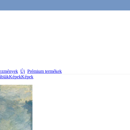
vezmények
Új
Prémium termékek
áblák
Képek
Képek