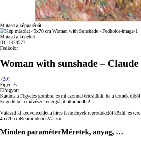
Mutasd a képgalériát
Mutasd a képeket
ID: 1378577
Fedkolor
Woman with sunshade – Claude
(
20
)
Figyelés
Elfogyott
Kattints a Figyelés gombra, és mi azonnal értesítünk, ha a termék újból 
Engedd be a művészet energiáját otthonodba!
Válaszd ki kedvenceidet a híres festmények reprodukciói közül, és te
45x70 cm
Reprodukciós
Vászon
Minden paraméter
Méretek, anyag, …