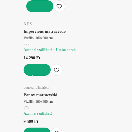
KOSÁRBA
B.E.S.
Impervious matracvédő
Vízálló, 160x200 cm
(
2
)
Azonnal szállítható
Utolsó darab
14 290 Ft
KOSÁRBA
douceur d'intérieur
Ponny matracvédő
Vízálló, 160x200 cm
(
2
)
Azonnal szállítható
9 509 Ft