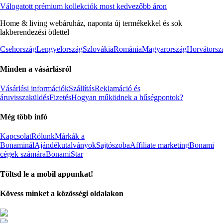
Válogatott prémium kollekciók most kedvezőbb áron
Home & living webáruház, naponta új termékekkel és sok
lakberendezési ötlettel
Csehország
Lengyelország
Szlovákia
Románia
Magyarország
Horvátorsz
Minden a vásárlásról
Vásárlási információk
Szállítás
Reklamáció és
áruvisszaküldés
Fizetés
Hogyan működnek a hűségpontok?
Még több infó
Kapcsolat
Rólunk
Márkák a
Bonaminál
Ajándékutalványok
Sajtószoba
Affiliate marketing
Bonami
cégek számára
BonamiStar
Töltsd le a mobil appunkat!
Kövess minket a közösségi oldalakon