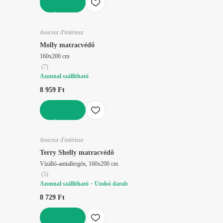
KOSÁRBA
douceur d'intérieur
Molly matracvédő
160x200 cm
(
7
)
Azonnal szállítható
8 959 Ft
KOSÁRBA
douceur d'intérieur
Terry Shelly matracvédő
Vízálló-antiallergén, 160x200 cm
(
5
)
Azonnal szállítható
Utolsó darab
8 729 Ft