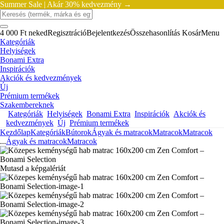
Summer Sale |
Akár 30% kedvezmény →
4 000 Ft neked
Regisztráció
Bejelentkezés
Összehasonlítás
Kosár
Menu
Kategóriák
Helyiségek
Bonami Extra
Inspirációk
Akciók és kedvezmények
Új
Prémium termékek
Szakembereknek
Kategóriák
Helyiségek
Bonami Extra
Inspirációk
Akciók és
kedvezmények
Új
Prémium termékek
Kezdőlap
Kategóriák
Bútorok
Ágyak és matracok
Matracok
Matracok
...
Ágyak és matracok
Matracok
Mutasd a képgalériát