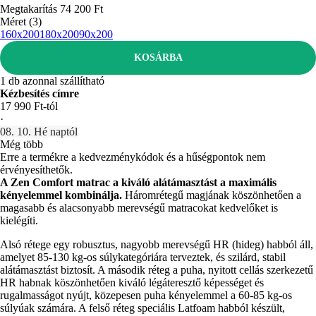
Megtakarítás 74 200 Ft
Méret (3)
160x200
180x200
90x200
KOSÁRBA
1 db azonnal szállítható
Kézbesítés címre
17 990 Ft-tól
·
08. 10. Hé naptól
Még több
Erre a termékre a kedvezménykódok és a hűségpontok nem
érvényesíthetők.
A Zen Comfort matrac a kiváló alátámasztást a maximális
kényelemmel kombinálja.
Háromrétegű magjának köszönhetően a
magasabb és alacsonyabb merevségű matracokat kedvelőket is
kielégíti.
Alsó rétege egy robusztus, nagyobb merevségű HR (hideg) habból áll,
amelyet 85-130 kg-os súlykategóriára terveztek, és szilárd, stabil
alátámasztást biztosít. A második réteg a puha, nyitott cellás szerkezetű
HR habnak köszönhetően kiváló légáteresztő képességet és
rugalmasságot nyújt, közepesen puha kényelemmel a 60-85 kg-os
súlyúak számára. A felső réteg speciális Latfoam habból készült,