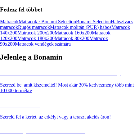
Fedezz fel többet
Matracok
Matracok · Bonami Selection
Bonami Selection
Habszivacs
matracok
Rugós matracok
Matracok molitán (PUR) habos
Matracok
140x200
Matracok 200x200
Matracok 160x200
Matracok
120x200
Matracok 180x200
Matracok 80x200
Matracok
90x200
Matracok vendégek számára
Jelenleg a Bonamin
Summer Sale: Akár 30% kedvezmény
Szerezd be, amit kiszemeltél! Most akár 30% kedvezmény több mint
10 000 termékre
Kerti akciók
Szereld fel a kertet, az erkélyt vagy a teraszt akciós áron!
Akciós prémium termékek