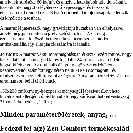
amelynek sűrűsége 60 kg/m³, és amely a latexhabok tulajdonságaira
hasonlít, de nagyobb légáteresztő képességgel és hosszabb
élettartammal rendelkezik. Kiváló ortopédiai tulajdonságok jellemzik,
és kíméletes a testhez.
A matrac légáteresztő, nagy gravitációjú huzatban van elhelyezve,
amely még jobb nedvesség-elvezetést biztosít. Az anyag
ezüsttartalmának köszönhetően a huzat természetes módon
antibakteriális, így allergiások számára is ideális.
Jó tudni:
A matrac vákuumcsomagolásban érkezik, ezért fontos, hogy
használat előtt csomagold ki, és legalább 24 órán át sima felületen
hagyd kifektetve. Az optimális állapot megőrzése érdekében a
kézhezvételtől számított egy héten belül ki kell csomagolni, és
rendszeresen meg kell forgatni az ágyon. A matrac méretei +/- 2 cm-es
tartományon belül eltérhetnek.
160x200 cm
Kemény-közepes keménységű
Habszivacs
Levehető
huzatos-antiallergén-zónás
Hideghab-nagy sűrűségű habbal
Vastagság
21 cm
Terhelhetőség 120 kg
Minden paraméter
Méretek, anyag, …
Fedezd fel a(z) Zen Comfort termékcsalád