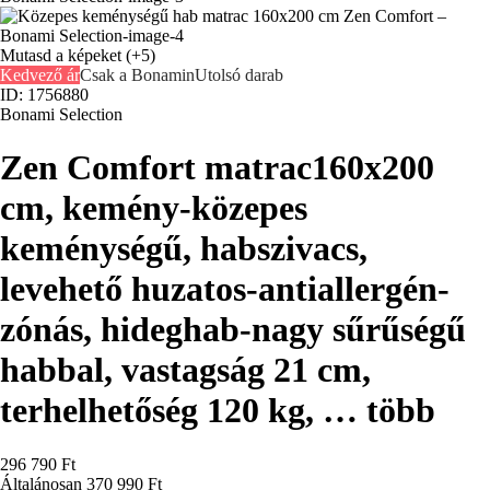
Mutasd a képeket
(+5)
Kedvező ár
Csak a Bonamin
Utolsó darab
ID: 1756880
Bonami Selection
Zen Comfort matrac
160x200
cm, kemény-közepes
keménységű, habszivacs,
levehető huzatos-antiallergén-
zónás, hideghab-nagy sűrűségű
habbal, vastagság 21 cm,
terhelhetőség 120 kg
, …
több
296 790 Ft
Általánosan 370 990 Ft