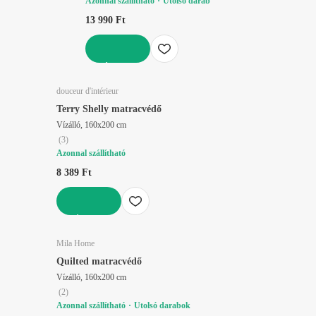
Azonnal szállítható
Utolsó darab
13 990 Ft
KOSÁRBA
douceur d'intérieur
Terry Shelly matracvédő
Vízálló, 160x200 cm
(
3
)
Azonnal szállítható
8 389 Ft
KOSÁRBA
Mila Home
Quilted matracvédő
Vízálló, 160x200 cm
(
2
)
Azonnal szállítható
Utolsó darabok