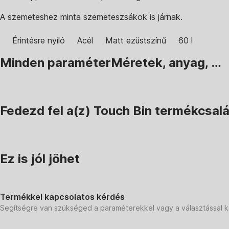
A szemeteshez minta szemeteszsákok is járnak.
Érintésre nyíló
Acél
Matt ezüstszínű
60 l
Minden paraméter
Méretek, anyag, …
Fedezd fel a(z) Touch Bin termékcsalád
Ez is jól jöhet
Termékkel kapcsolatos kérdés
Segítségre van szükséged a paraméterekkel vagy a választással 