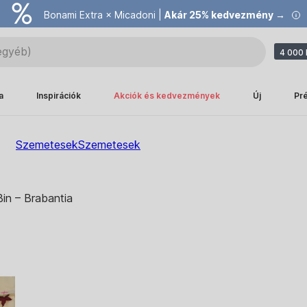
Bonami Extra × Micadoni |
Akár 25% kedvezmény →
4 000 
a
Inspirációk
Akciók és kedvezmények
Új
Pr
Szemetesek
Szemetesek