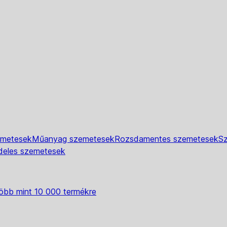
emetesek
Műanyag szemetesek
Rozsdamentes szemetesek
Sz
deles szemetesek
öbb mint 10 000 termékre