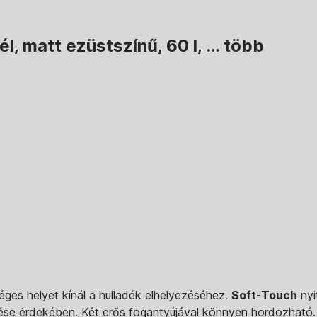
cél, matt ezüstszínű, 60 l
, …
több
es helyet kínál a hulladék elhelyezéséhez.
Soft-Touch
nyit
ése érdekében. Két erős fogantyújával könnyen hordozható.