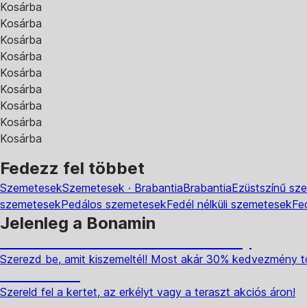
Kosárba
Kosárba
Kosárba
Kosárba
Kosárba
Kosárba
Kosárba
Kosárba
Kosárba
Fedezz fel többet
Szemetesek
Szemetesek · Brabantia
Brabantia
Ezüstszínű sz
szemetesek
Pedálos szemetesek
Fedél nélküli szemetesek
Fe
Jelenleg a Bonamin
Summer Sale: Akár 30% kedvezmény
Szerezd be, amit kiszemeltél! Most akár 30% kedvezmény t
Kerti akciók
Szereld fel a kertet, az erkélyt vagy a teraszt akciós áron!