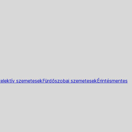
elektív szemetesek
Fürdőszobai szemetesek
Érintésmentes