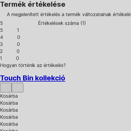
Termék értékelése
A megjelenített értékelés a termék változatainak értékelé
5
Értékelések száma
(
1
)
5
1
4
0
3
0
2
0
1
0
Hogyan történik az értékelés?
Touch Bin kollekció
Kosárba
Kosárba
Kosárba
Kosárba
Kosárba
Kosárba