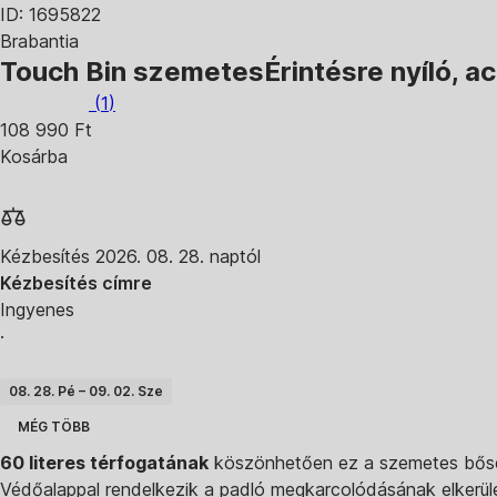
ID: 1695822
Brabantia
Touch Bin szemetes
Érintésre nyíló, a
(
1
)
108 990 Ft
Kosárba
Kézbesítés 2026. 08. 28. naptól
Kézbesítés címre
Ingyenes
·
08. 28. Pé – 09. 02. Sze
MÉG TÖBB
60 literes térfogatának
köszönhetően ez a szemetes bőség
Védőalappal rendelkezik a padló megkarcolódásának elkerül