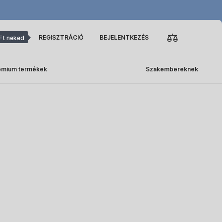
REGISZTRÁCIÓ
BEJELENTKEZÉS
Ft neked
émium termékek
Szakembereknek