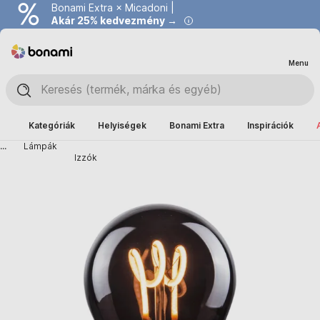
Bonami Extra × Micadoni |
Akár 25% kedvezmény →
Menu
Kategóriák
Helyiségek
Bonami Extra
Inspirációk
...
Lámpák
Izzók