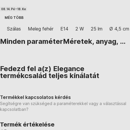
08. 14. Pé – 18. Ke
MÉG TÖBB
Szálas
Meleg fehér
E14
2 W
25 lm
Ø 4,5 cm
Minden paraméter
Méretek, anyag, …
Fedezd fel a(z) Elegance
termékcsalád teljes kínálatát
Termékkel kapcsolatos kérdés
Segítségre van szükséged a paraméterekkel vagy a választással
kapcsolatban?
Termék értékelése