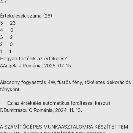
4.7
Értékelések száma
(
26
)
5
23
4
0
3
2
2
0
1
1
Hogyan történik az értékelés?
A
Angela J.
Románia
,
2025. 07. 15.
Alacsony fogyasztás 4W, füstös fény, tökéletes dekorációs
fényként
Ez az értékelés automatikus fordítással készült.
D
Dumitrescu C.
Románia
,
2024. 11. 13.
A SZÁMÍTÓGÉPES MUNKAASZTALOMRA KÉSZÍTETTEM