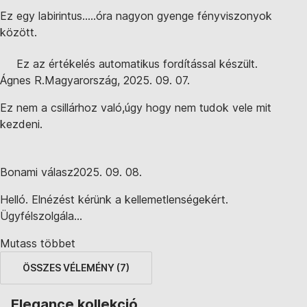
Ez egy labirintus.....óra nagyon gyenge fényviszonyok
között.
Ez az értékelés automatikus fordítással készült.
Ágnes R.
Magyarország
,
2025. 09. 07.
Ez nem a csillárhoz való,úgy hogy nem tudok vele mit
kezdeni.
Bonami válasz
2025. 09. 08.
Helló. Elnézést kérünk a kellemetlenségekért.
Ügyfélszolgála...
Mutass többet
ÖSSZES VÉLEMÉNY
(
7
)
Elegance kollekció