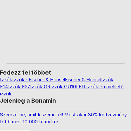
KOSÁRBA
KOSÁRBA
Fedezz fel többet
Izzók
Izzók · Fischer & Honsel
Fischer & Honsel
Izzók
E14
Izzók E27
Izzók G9
Izzók GU10
LED izzók
Dimmelhető
izzók
Jelenleg a Bonamin
Summer Sale: Akár 30% kedvezmény
Szerezd be, amit kiszemeltél! Most akár 30% kedvezmény
több mint 10 000 termékre
Kerti akciók