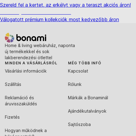
Szereld fel a kertet, az erkélyt vagy a teraszt akciós áron!
Akciós prémium termékek
Válogatott prémium kollekciók most kedvezőbb áron
Home & living webáruház, naponta
új termékekkel és sok
lakberendezési ötlettel
MINDEN A VÁSÁRLÁSRÓL
MÉG TÖBB INFÓ
Vásárlási információk
Kapcsolat
Szállítás
Rólunk
Reklamáció és
Márkák a Bonaminál
áruvisszaküldés
Ajándékutalványok
Fizetés
Sajtószoba
Hogyan működnek a