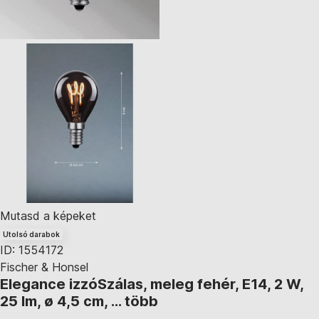
Mutasd a képeket
Utolsó darabok
ID: 1554172
Fischer & Honsel
Elegance izzó
Szálas, meleg fehér, E14, 2 W,
25 lm, ø 4,5 cm
, …
több