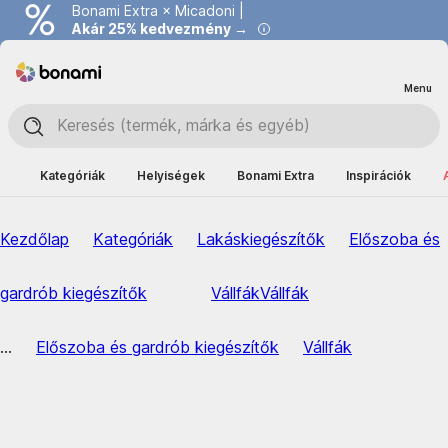
Bonami Extra × Micadoni |
Akár 25% kedvezmény →
Menu
Kategóriák
Helyiségek
Bonami Extra
Inspirációk
Kezdőlap
Kategóriák
Lakáskiegészítők
Előszoba és
gardrób kiegészítők
Vállfák
Vállfák
...
Előszoba és gardrób kiegészítők
Vállfák