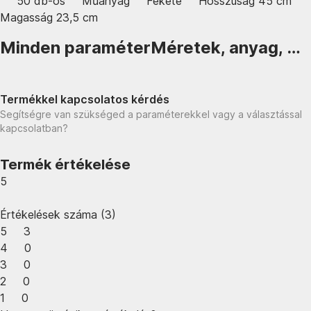
50 db-os
Műanyag
Fekete
Hosszúság 45 cm
Magasság 23,5 cm
Minden paraméter
Méretek, anyag, …
Termékkel kapcsolatos kérdés
Segítségre van szükséged a paraméterekkel vagy a választással
kapcsolatban?
Termék értékelése
5
Értékelések száma
(
3
)
5
3
4
0
3
0
2
0
1
0