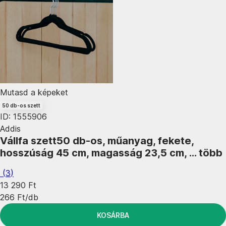
Mutasd a képeket
50 db-os szett
ID: 1555906
Addis
Vállfa szett
50 db-os, műanyag, fekete,
hosszúság 45 cm, magasság 23,5 cm
, …
több
(
3
)
13 290 Ft
266 Ft/db
KOSÁRBA