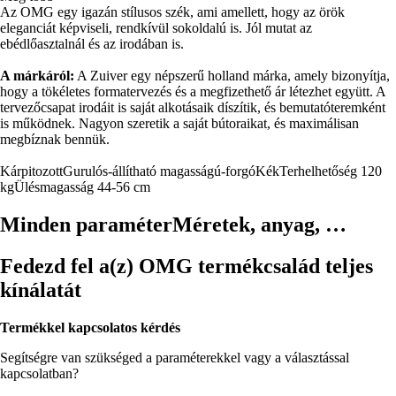
Az OMG egy igazán stílusos szék, ami amellett, hogy az örök
eleganciát képviseli, rendkívül sokoldalú is. Jól mutat az
ebédlőasztalnál és az irodában is.
A márkáról:
A Zuiver egy népszerű holland márka, amely bizonyítja,
hogy a tökéletes formatervezés és a megfizethető ár létezhet együtt. A
tervezőcsapat irodáit is saját alkotásaik díszítik, és bemutatóteremként
is működnek. Nagyon szeretik a saját bútoraikat, és maximálisan
megbíznak bennük.
Kárpitozott
Gurulós-állítható magasságú-forgó
Kék
Terhelhetőség 120
kg
Ülésmagasság 44-56 cm
Minden paraméter
Méretek, anyag, …
Fedezd fel a(z) OMG termékcsalád teljes
kínálatát
Termékkel kapcsolatos kérdés
Segítségre van szükséged a paraméterekkel vagy a választással
kapcsolatban?