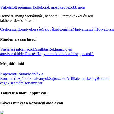
Válogatott prémium kollekciók most kedvezőbb áron
Home & living webáruház, naponta új termékekkel és sok
lakberendezési ötlettel
Csehország
Lengyelország
Szlovákia
Románia
Magyarország
Horvátorsz
Minden a vásárlásról
Vásárlási információk
Szállítás
Reklamáció és
áruvisszaküldés
Fizetés
Hogyan működnek a hűségpontok?
Még több infó
Kapcsolat
Rólunk
Márkák a
Bonaminál
Ajándékutalványok
Sajtószoba
Affiliate marketing
Bonami
cégek számára
BonamiStar
Töltsd le a mobil appunkat!
Kövess minket a közösségi oldalakon