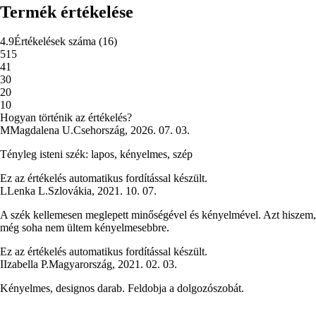
Termék értékelése
4.9
Értékelések száma
(
16
)
5
15
4
1
3
0
2
0
1
0
Hogyan történik az értékelés?
M
Magdalena U.
Csehország
,
2026. 07. 03.
Tényleg isteni szék: lapos, kényelmes, szép
Ez az értékelés automatikus fordítással készült.
L
Lenka L.
Szlovákia
,
2021. 10. 07.
A szék kellemesen meglepett minőségével és kényelmével. Azt hiszem,
még soha nem ültem kényelmesebbre.
Ez az értékelés automatikus fordítással készült.
I
Izabella P.
Magyarország
,
2021. 02. 03.
Kényelmes, designos darab. Feldobja a dolgozószobát.