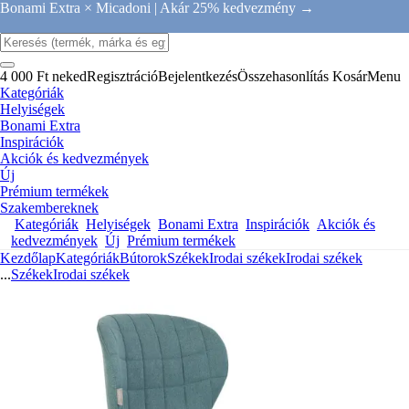
Bonami Extra × Micadoni |
Akár 25% kedvezmény →
4 000 Ft neked
Regisztráció
Bejelentkezés
Összehasonlítás
Kosár
Menu
Kategóriák
Helyiségek
Bonami Extra
Inspirációk
Akciók és kedvezmények
Új
Prémium termékek
Szakembereknek
Kategóriák
Helyiségek
Bonami Extra
Inspirációk
Akciók és
kedvezmények
Új
Prémium termékek
Kezdőlap
Kategóriák
Bútorok
Székek
Irodai székek
Irodai székek
...
Székek
Irodai székek