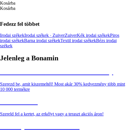
Kosárba
Kosárba
Fedezz fel többet
Irodai székek
Irodai székek · Zuiver
Zuiver
Kék irodai székek
Piros
irodai székek
Barna irodai székek
Textil irodai székek
Bézs irodai
székek
Jelenleg a Bonamin
Summer Sale: Akár 30% kedvezmény
Szerezd be, amit kiszemeltél! Most akár 30% kedvezmény több mint
10 000 termékre
Kerti akciók
Szereld fel a kertet, az erkélyt vagy a teraszt akciós áron!
Akciós prémium termékek