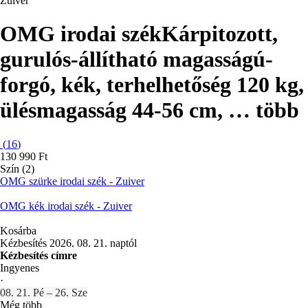
Zuiver
OMG irodai szék
Kárpitozott,
gurulós-állítható magasságú-
forgó, kék, terhelhetőség 120 kg,
ülésmagasság 44-56 cm
, …
több
(
16
)
130 990 Ft
Szín (2)
OMG szürke irodai szék - Zuiver
OMG kék irodai szék - Zuiver
Kosárba
Kézbesítés 2026. 08. 21. naptól
Kézbesítés címre
Ingyenes
·
08. 21. Pé – 26. Sze
Még több