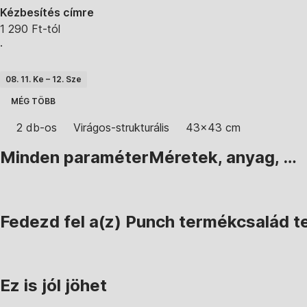
Kézbesítés címre
1 290 Ft-tól
·
08. 11. Ke – 12. Sze
MÉG TÖBB
2 db-os
Virágos-strukturális
43x43 cm
Minden paraméter
Méretek, anyag, …
Fedezd fel a(z) Punch termékcsalád te
Ez is jól jöhet