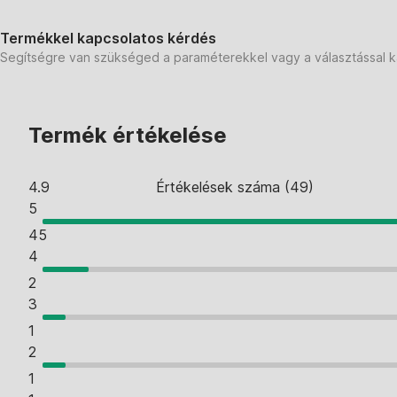
Termékkel kapcsolatos kérdés
Segítségre van szükséged a paraméterekkel vagy a választással 
Termék értékelése
4.9
Értékelések száma
(
49
)
5
45
4
2
3
1
2
1