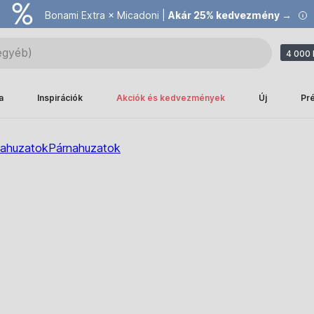
Bonami Extra × Micadoni |
Akár 25% kedvezmény →
4 000 
a
Inspirációk
Akciók és kedvezmények
Új
Pr
nahuzatok
Párnahuzatok