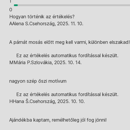
1
0
Hogyan történik az értékelés?
A
Alena S.
Csehország
,
2025. 11. 10.
A párnát mosás előtt meg kell varrni, különben elszakad!
Ez az értékelés automatikus fordítással készült.
M
Mária P.
Szlovákia
,
2025. 10. 14.
nagyon szép őszi motívum
Ez az értékelés automatikus fordítással készült.
H
Hana Š.
Csehország
,
2025. 10. 10.
Ajándékba kaptam, remélhetőleg jól fog jönni!