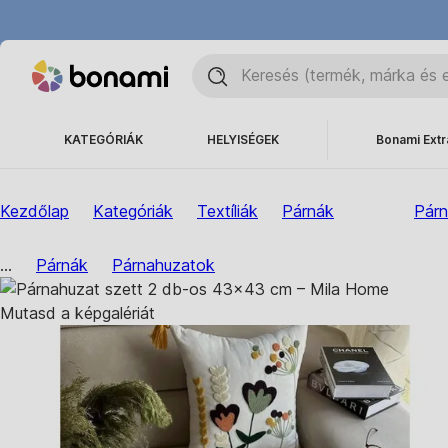
KATEGÓRIÁK
HELYISÉGEK
Bonami Extr
Kezdőlap
Kategóriák
Textíliák
Párnák
Pár
...
Párnák
Párnahuzatok
Mutasd a képgalériát