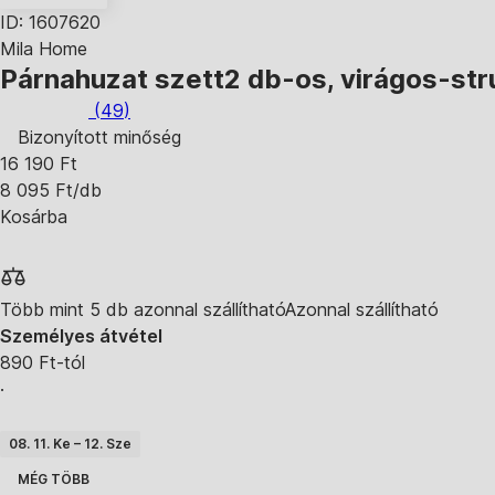
ID: 1607620
Mila Home
Párnahuzat szett
2 db-os, virágos-str
(
49
)
Bizonyított minőség
16 190 Ft
8 095 Ft/db
Kosárba
Több mint 5 db azonnal szállítható
Azonnal szállítható
Személyes átvétel
890 Ft-tól
·
08. 11. Ke – 12. Sze
MÉG TÖBB