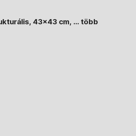
ukturális, 43x43 cm
, …
több