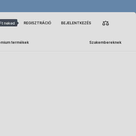
REGISZTRÁCIÓ
BEJELENTKEZÉS
Ft neked
émium termékek
Szakembereknek