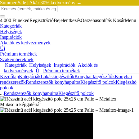
Summer Sale |
Akár 30% kedvezmény →
4 000 Ft neked
Regisztráció
Bejelentkezés
Összehasonlítás
Kosár
Menu
Kategóriák
Helyiségek
Inspirációk
Akciók és kedvezmények
Új
Prémium termékek
Szakembereknek
Kategóriák
Helyiségek
Inspirációk
Akciók és
kedvezmények
Új
Prémium termékek
Kezdőlap
Kategóriák
Lakáskiegészítők
Konyhai kiegészítők
Konyhai
rendszerezők
Rendszerezők konyhapultra
Kiegészítő polcok
Kiegészítő
polcok
...
Rendszerezők konyhapultra
Kiegészítő polcok
Mutasd a képgalériát