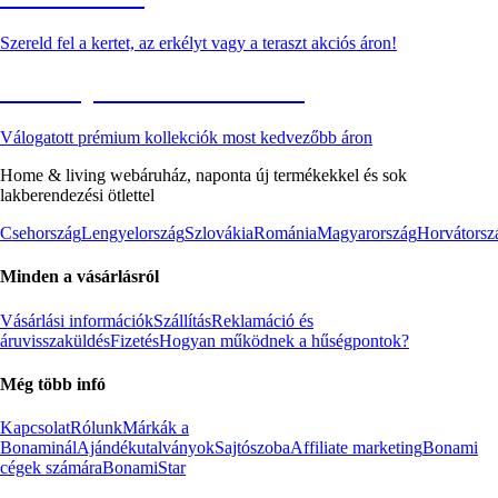
Szereld fel a kertet, az erkélyt vagy a teraszt akciós áron!
Akciós prémium termékek
Válogatott prémium kollekciók most kedvezőbb áron
Home & living webáruház, naponta új termékekkel és sok
lakberendezési ötlettel
Csehország
Lengyelország
Szlovákia
Románia
Magyarország
Horvátorsz
Minden a vásárlásról
Vásárlási információk
Szállítás
Reklamáció és
áruvisszaküldés
Fizetés
Hogyan működnek a hűségpontok?
Még több infó
Kapcsolat
Rólunk
Márkák a
Bonaminál
Ajándékutalványok
Sajtószoba
Affiliate marketing
Bonami
cégek számára
BonamiStar