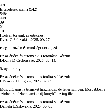
4.8
Értékelések száma
(
542
)
5
484
4
48
3
9
2
1
1
0
Hogyan történik az értékelés?
I
Iveta G.
Szlovákia
,
2025. 09. 27.
Elegáns dizájn és minőségi kidolgozás
Ez az értékelés automatikus fordítással készült.
D
Dana M.
Csehország
,
2025. 09. 13.
Szuper dolog
Ez az értékelés automatikus fordítással készült.
В
Венета Т.
Bulgária
,
2025. 07. 09.
Most ugyanazt a terméket használom, de fehér színben. Most ebben a
színben rendeltem, ami az új konyhához fog illeni.
Ez az értékelés automatikus fordítással készült.
Daniela L.
Szlovákia
,
2025. 06. 03.