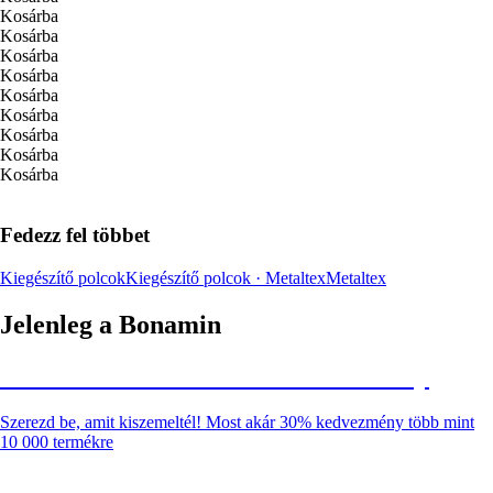
Kosárba
Kosárba
Kosárba
Kosárba
Kosárba
Kosárba
Kosárba
Kosárba
Kosárba
Fedezz fel többet
Kiegészítő polcok
Kiegészítő polcok · Metaltex
Metaltex
Jelenleg a Bonamin
Summer Sale: Akár 30% kedvezmény
Szerezd be, amit kiszemeltél! Most akár 30% kedvezmény több mint
10 000 termékre
Kerti akciók