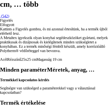
cm
, …
több
(
542
)
Figyelés
Elfogyott
Kattints a Figyelés gombra, és mi azonnal értesítünk, ha a termék újból
elérhető lesz.
A Metaltex igyekszik olyan konyhai segédeszközöket gyártani, melyek
praktikusak és dizájnosak és kielégítenek minden szükségletet a
konyhában. Ez a termék minőségi fémből készült, amely korrózióálló
Polytherm® védőréteggel van bevonva.
Acél
Rézszínű
25x25 cm
Magasság 19 cm
Minden paraméter
Méretek, anyag, …
Termékkel kapcsolatos kérdés
Segítségre van szükséged a paraméterekkel vagy a választással
kapcsolatban?
Termék értékelése