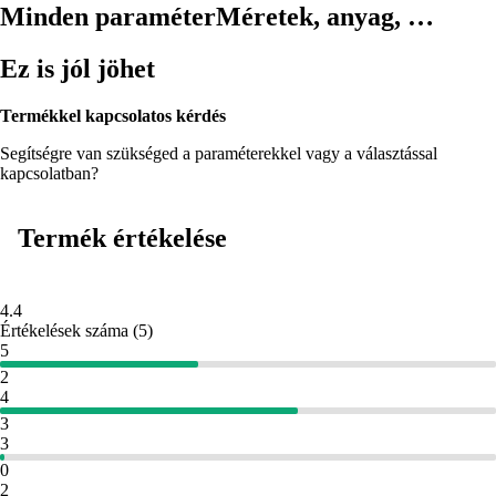
Minden paraméter
Méretek, anyag, …
Ez is jól jöhet
Termékkel kapcsolatos kérdés
Segítségre van szükséged a paraméterekkel vagy a választással
kapcsolatban?
Termék értékelése
4.4
Értékelések száma
(
5
)
5
2
4
3
3
0
2