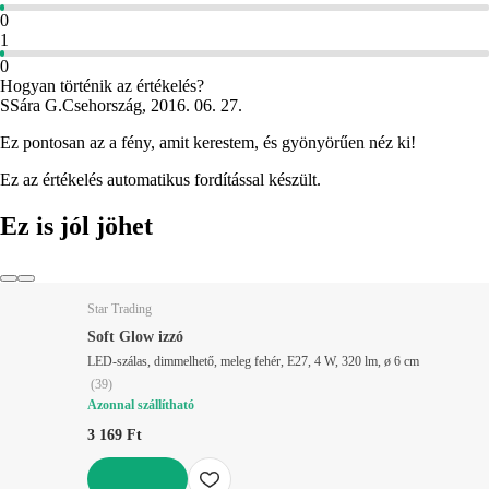
0
1
0
Hogyan történik az értékelés?
S
Sára G.
Csehország
,
2016. 06. 27.
Ez pontosan az a fény, amit kerestem, és gyönyörűen néz ki!
Ez az értékelés automatikus fordítással készült.
Ez is jól jöhet
Star Trading
Soft Glow izzó
LED-szálas, dimmelhető, meleg fehér, E27, 4 W, 320 lm, ø 6 cm
(
39
)
Azonnal szállítható
3 169 Ft