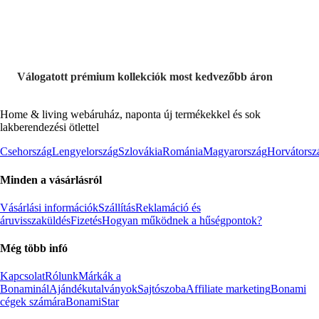
Válogatott prémium kollekciók most kedvezőbb áron
Home & living webáruház, naponta új termékekkel és sok
lakberendezési ötlettel
Csehország
Lengyelország
Szlovákia
Románia
Magyarország
Horvátorsz
Minden a vásárlásról
Vásárlási információk
Szállítás
Reklamáció és
áruvisszaküldés
Fizetés
Hogyan működnek a hűségpontok?
Még több infó
Kapcsolat
Rólunk
Márkák a
Bonaminál
Ajándékutalványok
Sajtószoba
Affiliate marketing
Bonami
cégek számára
BonamiStar