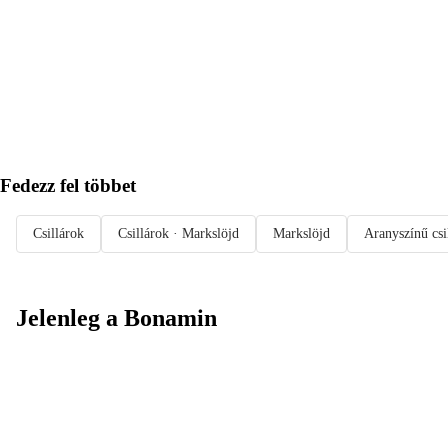
KOSÁRBA
Fedezz fel többet
Csillárok
Csillárok · Markslöjd
Markslöjd
Aranyszínű csi
Jelenleg a Bonamin
Summer Sale:
Akár 30%