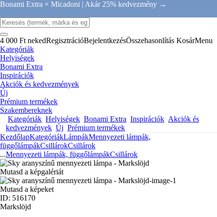
Bonami Extra × Micadoni |
Akár 25% kedvezmény →
4 000 Ft neked
Regisztráció
Bejelentkezés
Összehasonlítás
Kosár
Menu
Kategóriák
Helyiségek
Bonami Extra
Inspirációk
Akciók és kedvezmények
Új
Prémium termékek
Szakembereknek
Kategóriák
Helyiségek
Bonami Extra
Inspirációk
Akciók és
kedvezmények
Új
Prémium termékek
Kezdőlap
Kategóriák
Lámpák
Mennyezeti lámpák,
függőlámpák
Csillárok
Csillárok
...
Mennyezeti lámpák, függőlámpák
Csillárok
Mutasd a képgalériát
Mutasd a képeket
ID: 516170
Markslöjd