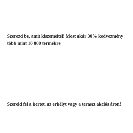
kedvezmény
Szerezd be, amit kiszemeltél! Most akár 30% kedvezmény
több mint 10 000 termékre
Kerti akciók
Szereld fel a kertet, az erkélyt vagy a teraszt akciós áron!
Akciós prémium
termékek