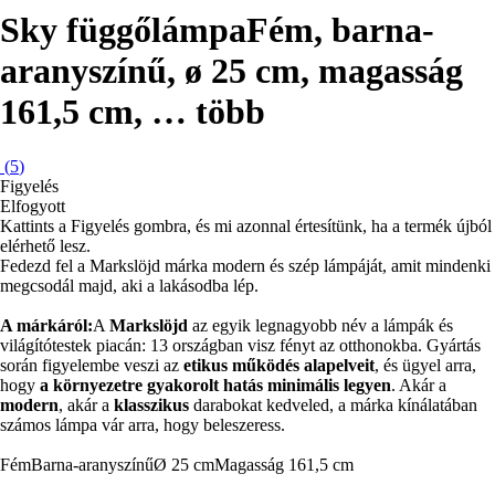
Sky függőlámpa
Fém, barna-
aranyszínű, ø 25 cm, magasság
161,5 cm
, …
több
(
5
)
Figyelés
Elfogyott
Kattints a Figyelés gombra, és mi azonnal értesítünk, ha a termék újból
elérhető lesz.
Fedezd fel a Markslöjd márka modern és szép lámpáját, amit mindenki
megcsodál majd, aki a lakásodba lép.
A márkáról:
A
Markslöjd
az egyik legnagyobb név a lámpák és
világítótestek piacán: 13 országban visz fényt az otthonokba. Gyártás
során figyelembe veszi az
etikus működés alapelveit
, és ügyel arra,
hogy
a környezetre gyakorolt hatás minimális legyen
. Akár a
modern
, akár a
klasszikus
darabokat kedveled, a márka kínálatában
számos lámpa vár arra, hogy beleszeress.
Fém
Barna-aranyszínű
Ø 25 cm
Magasság 161,5 cm