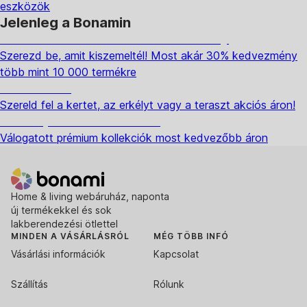
eszközök
Jelenleg a Bonamin
Summer Sale: Akár 30% kedvezmény
Szerezd be, amit kiszemeltél! Most akár 30% kedvezmény
több mint 10 000 termékre
Kerti akciók
Szereld fel a kertet, az erkélyt vagy a teraszt akciós áron!
Akciós prémium termékek
Válogatott prémium kollekciók most kedvezőbb áron
Home & living webáruház, naponta
új termékekkel és sok
lakberendezési ötlettel
MINDEN A VÁSÁRLÁSRÓL
MÉG TÖBB INFÓ
Vásárlási információk
Kapcsolat
Szállítás
Rólunk