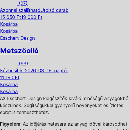
(
27
)
Azonnal szállítható
Utolsó darab
15 650 Ft
19 090 Ft
Kosárba
Kosárba
Esschert Design
Metszőolló
(
63
)
Kézbesítés 2026. 08. 19. naptól
11 190 Ft
Kosárba
Kosárba
Az Esschert Design kiegészítők kiváló minőségű anyagokból
készülnek. Segítségükkel gyönyörű növényeket és ízletes
epret is termeszthetsz.
Figyelem:
Az időjárás hatására az anyag idővel károsodhat.