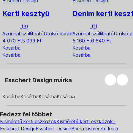
Esschert Design
Esschert Design
Kerti kesztyű
Denim kerti kesz
(
3
)
(
1
)
Azonnal szállítható
Utolsó darab
Azonnal szállítható
Utolsó 
4 070 Ft
5 099 Ft
5 160 Ft
6 640 Ft
Kosárba
Kosárba
Kosárba
Kosárba
Esschert Design márka
Kosárba
Kosárba
Kosárba
Kosárba
Fedezz fel többet
Kisméretű kerti eszközök
Kisméretű kerti eszközök ·
Esschert Design
Esschert Design
Barna kisméretű kerti