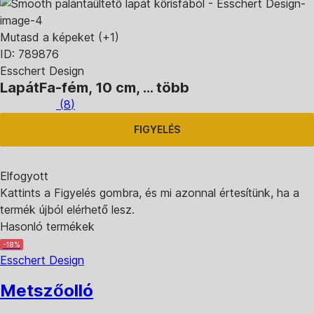
Mutasd a képeket
(+1)
ID: 789876
Esschert Design
Lapát
Fa-fém, 10 cm
, …
több
(
8
)
FIGYELÉS
Elfogyott
Kattints a Figyelés gombra, és mi azonnal értesítünk, ha a
termék újból elérhető lesz.
Hasonló termékek
-18%
Esschert Design
Metszőolló