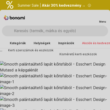
Summer Sale |
Akár 30% kedvezmény →
Menu
Kategóriák
Helyiségek
Inspirációk
Akciók és kedvez
...
Kerti szerszámok és eszközök
Kisméretű kerti eszközök
Mutasd a képgalériát