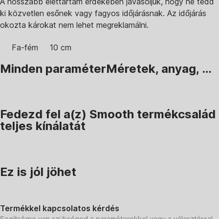
A hosszabb élettartam érdekében javasoljuk, hogy ne tedd
ki közvetlen esőnek vagy fagyos időjárásnak. Az időjárás
okozta károkat nem lehet megreklamálni.
Fa-fém
10 cm
Minden paraméter
Méretek, anyag, …
Fedezd fel a(z) Smooth termékcsalád
teljes kínálatát
Ez is jól jöhet
Termékkel kapcsolatos kérdés
Segítségre van szükséged a paraméterekkel vagy a választással