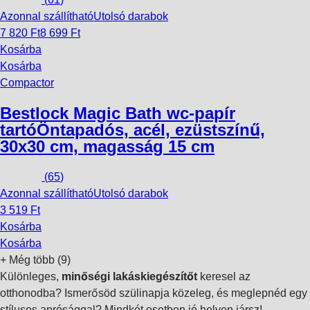
Azonnal szállítható
Utolsó darabok
7 820 Ft
8 699 Ft
Kosárba
Kosárba
Compactor
Bestlock Magic Bath wc-papír
tartó
Öntapadós, acél, ezüstszínű,
30x30 cm, magasság 15 cm
(
65
)
Azonnal szállítható
Utolsó darabok
3 519 Ft
Kosárba
Kosárba
+
Még több (9)
Különleges,
minőségi lakáskiegészítőt
keresel az
otthonodba? Ismerősöd szülinapja közeleg, és meglepnéd egy
stílusos aprósággal? Mindkét esetben jó helyen jársz!