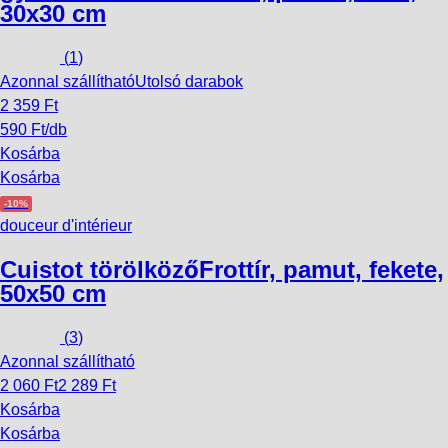
30x30 cm
(
1
)
Azonnal szállítható
Utolsó darabok
2 359 Ft
590 Ft/db
Kosárba
Kosárba
-10%
douceur d'intérieur
Cuistot törölköző
Frottír, pamut, fekete,
50x50 cm
(
3
)
Azonnal szállítható
2 060 Ft
2 289 Ft
Kosárba
Kosárba