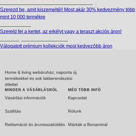
Summer Sale: Akár 30% kedvezmény
Szerezd be, amit kiszemeltél! Most akár 30% kedvezmény több
mint 10 000 termékre
Kerti akciók
Szereld fel a kertet, az erkélyt vagy a teraszt akciós áron!
Akciós prémium termékek
Válogatott prémium kollekciók most kedvezőbb áron
Home & living webáruház, naponta új
termékekkel és sok lakberendezési
ötlettel
MINDEN A VÁSÁRLÁSRÓL
MÉG TÖBB INFÓ
Vásárlási információk
Kapcsolat
Szállítás
Rólunk
Reklamáció és áruvisszaküldés
Márkák a Bonaminál