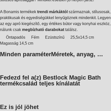
A Bonamis termékek
trendi márkáktól
származnak, stílusosak,
praktikusak és egyediségükkel lenyűgöznek mindenkit. Legyen
az egy apró kiegészítő, egy értékes bútor vagy konyhai eszköz,
nálunk csak
megbízható darabokat
találsz.
Öntapadós
Fém
Ezüstszínű
25,5x14,5 cm
Magasság 14,5 cm
Minden paraméter
Méretek, anyag, …
Fedezd fel a(z) Bestlock Magic Bath
termékcsalád teljes kínálatát
Ez is jól jöhet