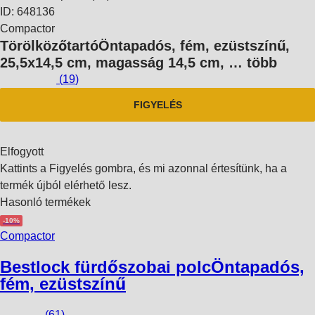
ID: 648136
Compactor
Törölközőtartó
Öntapadós, fém, ezüstszínű,
25,5x14,5 cm, magasság 14,5 cm
, …
több
(
19
)
FIGYELÉS
Elfogyott
Kattints a Figyelés gombra, és mi azonnal értesítünk, ha a
termék újból elérhető lesz.
Hasonló termékek
-10%
Compactor
Bestlock fürdőszobai polc
Öntapadós,
fém, ezüstszínű
(
61
)