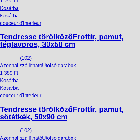
1 290 Ft
Kosárba
Kosárba
douceur d'intérieur
Tendresse törölköző
Frottír, pamut,
téglavörös, 30x50 cm
(
102
)
Azonnal szállítható
Utolsó darabok
1 389 Ft
Kosárba
Kosárba
douceur d'intérieur
Tendresse törölköző
Frottír, pamut,
sötétkék, 50x90 cm
(
102
)
Azonnal szállítható
Utolsó darabok