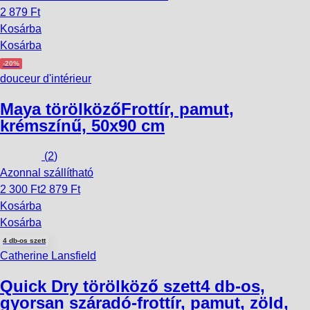
2 879 Ft
Kosárba
Kosárba
-20%
douceur d'intérieur
Maya törölköző
Frottír, pamut,
krémszínű, 50x90 cm
(
2
)
Azonnal szállítható
2 300 Ft
2 879 Ft
Kosárba
Kosárba
4 db-os szett
Catherine Lansfield
Quick Dry törölköző szett
4 db-os,
gyorsan száradó-frottír, pamut, zöld,