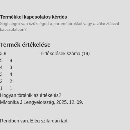
Termékkel kapcsolatos kérdés
Segítségre van szükséged a paraméterekkel vagy a választással
kapcsolatban?
Termék értékelése
3.8
Értékelések száma
(
19
)
5
9
4
3
3
4
2
2
1
1
Hogyan történik az értékelés?
M
Monika J.
Lengyelország
,
2025. 12. 09.
Rendben van. Elég szilárdan tart