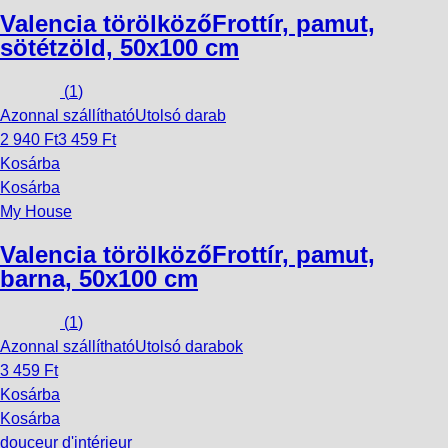
Valencia törölköző
Frottír, pamut,
sötétzöld, 50x100 cm
(
1
)
Azonnal szállítható
Utolsó darab
2 940 Ft
3 459 Ft
Kosárba
Kosárba
My House
Valencia törölköző
Frottír, pamut,
barna, 50x100 cm
(
1
)
Azonnal szállítható
Utolsó darabok
3 459 Ft
Kosárba
Kosárba
douceur d'intérieur