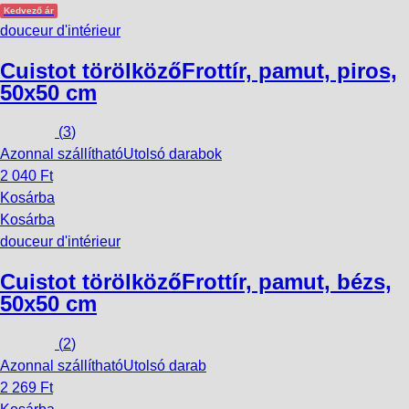
Kedvező ár
douceur d'intérieur
Cuistot törölköző
Frottír, pamut, piros,
50x50 cm
(
3
)
Azonnal szállítható
Utolsó darabok
2 040 Ft
Kosárba
Kosárba
douceur d'intérieur
Cuistot törölköző
Frottír, pamut, bézs,
50x50 cm
(
2
)
Azonnal szállítható
Utolsó darab
2 269 Ft