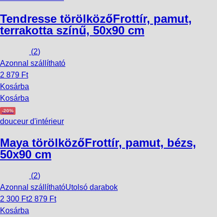
Tendresse törölköző
Frottír, pamut,
terrakotta színű, 50x90 cm
(
2
)
Azonnal szállítható
2 879 Ft
Kosárba
Kosárba
-20%
douceur d'intérieur
Maya törölköző
Frottír, pamut, bézs,
50x90 cm
(
2
)
Azonnal szállítható
Utolsó darabok
2 300 Ft
2 879 Ft
Kosárba