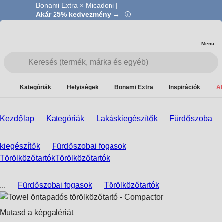
Bonami Extra × Micadoni |
Akár 25% kedvezmény →
Menu
Kategóriák
Helyiségek
Bonami Extra
Inspirációk
A
Kezdőlap
Kategóriák
Lakáskiegészítők
Fürdőszoba
kiegészítők
Fürdőszobai fogasok
Törölközőtartók
Törölközőtartók
...
Fürdőszobai fogasok
Törölközőtartók
Mutasd a képgalériát