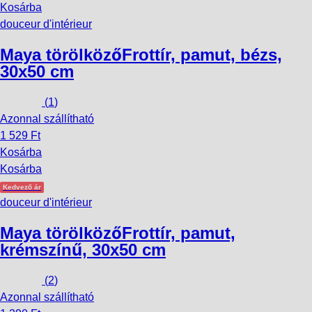
Kosárba
douceur d'intérieur
Maya törölköző
Frottír, pamut, bézs,
30x50 cm
(
1
)
Azonnal szállítható
1 529 Ft
Kosárba
Kosárba
Kedvező ár
douceur d'intérieur
Maya törölköző
Frottír, pamut,
krémszínű, 30x50 cm
(
2
)
Azonnal szállítható