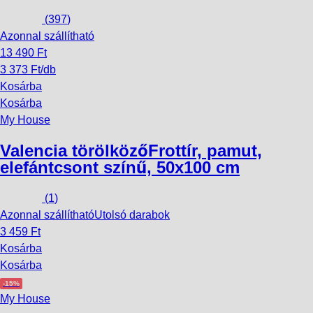
(
397
)
Azonnal szállítható
13 490 Ft
3 373 Ft/db
Kosárba
Kosárba
My House
Valencia törölköző
Frottír, pamut,
elefántcsont színű, 50x100 cm
(
1
)
Azonnal szállítható
Utolsó darabok
3 459 Ft
Kosárba
Kosárba
-15%
My House