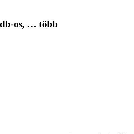
 db-os
, …
több