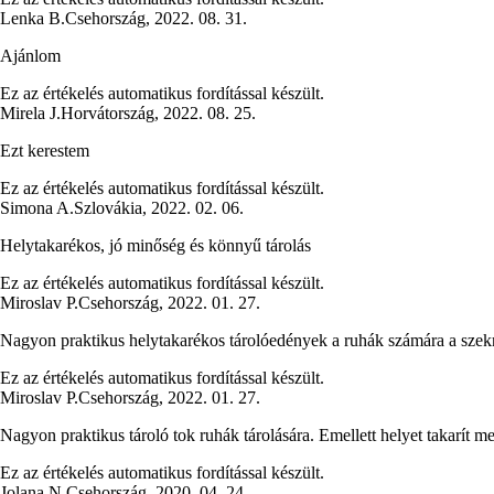
Lenka B.
Csehország
,
2022. 08. 31.
Ajánlom
Ez az értékelés automatikus fordítással készült.
Mirela J.
Horvátország
,
2022. 08. 25.
Ezt kerestem
Ez az értékelés automatikus fordítással készült.
Simona A.
Szlovákia
,
2022. 02. 06.
Helytakarékos, jó minőség és könnyű tárolás
Ez az értékelés automatikus fordítással készült.
Miroslav P.
Csehország
,
2022. 01. 27.
Nagyon praktikus helytakarékos tárolóedények a ruhák számára a szek
Ez az értékelés automatikus fordítással készült.
Miroslav P.
Csehország
,
2022. 01. 27.
Nagyon praktikus tároló tok ruhák tárolására. Emellett helyet takarít m
Ez az értékelés automatikus fordítással készült.
Jolana N.
Csehország
,
2020. 04. 24.