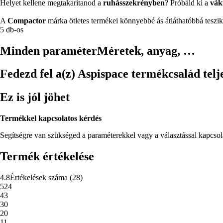
Helyet kellene megtakarítanod a
ruhásszekrényben
? Próbáld ki a
vák
A
Compactor
márka ötletes termékei könnyebbé ás átláthatóbbá teszik 
5 db-os
Minden paraméter
Méretek, anyag, …
Fedezd fel a(z) Aspispace termékcsalád telje
Ez is jól jöhet
Termékkel kapcsolatos kérdés
Segítségre van szükséged a paraméterekkel vagy a választással kapcso
Termék értékelése
4.8
Értékelések száma
(
28
)
5
24
4
3
3
0
2
0
1
1