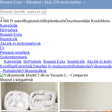
Bonami Extra × Micadoni |
Akár 25% kedvezmény →
4 000 Ft neked
Regisztráció
Bejelentkezés
Összehasonlítás
Kosár
Menu
Kategóriák
Helyiségek
Bonami Extra
Inspirációk
Akciók és kedvezmények
Új
Prémium termékek
Szakembereknek
Kategóriák
Helyiségek
Bonami Extra
Inspirációk
Akciók és ked
Kezdőlap
Kategóriák
Takarítás és rendszerezés
Ruhatárolás
Vákuumzsák
...
Ruhatárolás
Vákuumzsákok
Mutasd a képgalériát