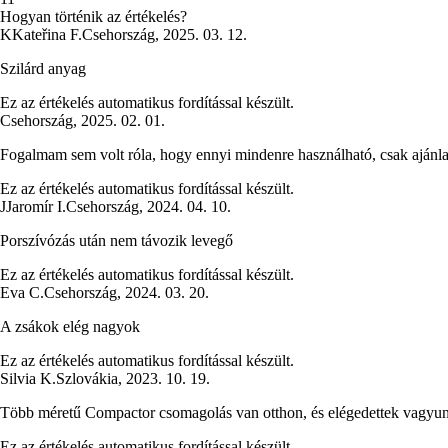
Hogyan történik az értékelés?
K
Kateřina F.
Csehország
,
2025. 03. 12.
Szilárd anyag
Ez az értékelés automatikus fordítással készült.
Csehország
,
2025. 02. 01.
Fogalmam sem volt róla, hogy ennyi mindenre használható, csak ajánl
Ez az értékelés automatikus fordítással készült.
J
Jaromír I.
Csehország
,
2024. 04. 10.
Porszívózás után nem távozik levegő
Ez az értékelés automatikus fordítással készült.
Eva C.
Csehország
,
2024. 03. 20.
A zsákok elég nagyok
Ez az értékelés automatikus fordítással készült.
Silvia K.
Szlovákia
,
2023. 10. 19.
Több méretű Compactor csomagolás van otthon, és elégedettek vagyun
Ez az értékelés automatikus fordítással készült.