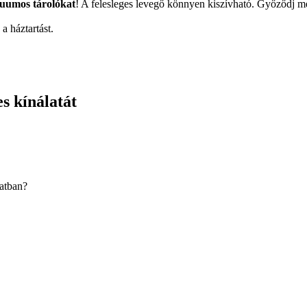
uumos tárolókat
! A felesleges levegő könnyen kiszívható. Győződj me
a háztartást.
s kínálatát
latban?