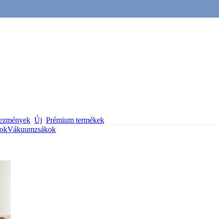
vezmények
Új
Prémium termékek
ok
Vákuumzsákok