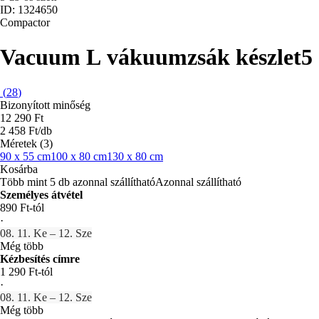
ID: 1324650
Compactor
Vacuum L vákuumzsák készlet
5
(
28
)
Bizonyított minőség
12 290 Ft
2 458 Ft/db
Méretek (3)
90 x 55 cm
100 x 80 cm
130 x 80 cm
Kosárba
Több mint 5 db azonnal szállítható
Azonnal szállítható
Személyes átvétel
890 Ft-tól
·
08. 11. Ke – 12. Sze
Még több
Kézbesítés címre
1 290 Ft-tól
·
08. 11. Ke – 12. Sze
Még több