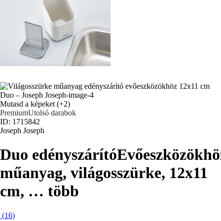
Mutasd a képeket
(+2)
Premium
Utolsó darabok
ID: 1715842
Joseph Joseph
Duo edényszárító
Evőeszközökhö
műanyag, világosszürke, 12x11
cm
, …
több
(
16
)