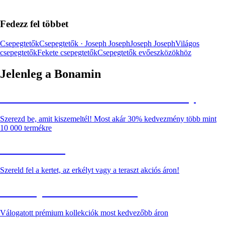
Fedezz fel többet
Csepegtetők
Csepegtetők · Joseph Joseph
Joseph Joseph
Világos
csepegtetők
Fekete csepegtetők
Csepegtetők evőeszközökhöz
Jelenleg a Bonamin
Summer Sale: Akár 30% kedvezmény
Szerezd be, amit kiszemeltél! Most akár 30% kedvezmény több mint
10 000 termékre
Kerti akciók
Szereld fel a kertet, az erkélyt vagy a teraszt akciós áron!
Akciós prémium termékek
Válogatott prémium kollekciók most kedvezőbb áron