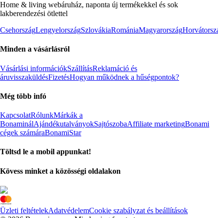
Home & living webáruház, naponta új termékekkel és sok
lakberendezési ötlettel
Csehország
Lengyelország
Szlovákia
Románia
Magyarország
Horvátorsz
Minden a vásárlásról
Vásárlási információk
Szállítás
Reklamáció és
áruvisszaküldés
Fizetés
Hogyan működnek a hűségpontok?
Még több infó
Kapcsolat
Rólunk
Márkák a
Bonaminál
Ajándékutalványok
Sajtószoba
Affiliate marketing
Bonami
cégek számára
BonamiStar
Töltsd le a mobil appunkat!
Kövess minket a közösségi oldalakon
Üzleti feltételek
Adatvédelem
Cookie szabályzat és beállítások