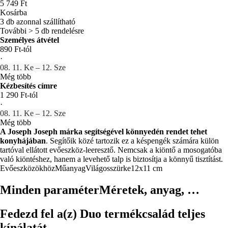
5 749 Ft
Kosárba
3 db azonnal szállítható
További > 5 db rendelésre
Személyes átvétel
890 Ft-tól
·
08. 11. Ke – 12. Sze
Még több
Kézbesítés címre
1 290 Ft-tól
·
08. 11. Ke – 12. Sze
Még több
A Joseph Joseph márka segítségével könnyedén rendet tehet
konyhájában
. Segítőik közé tartozik ez a késpengék számára külön
tartóval ellátott evőeszköz-leeresztő. Nemcsak a kiöntő a mosogatóba
való kiöntéshez, hanem a levehető talp is biztosítja a könnyű tisztítást.
Evőeszközökhöz
Műanyag
Világosszürke
12x11 cm
Minden paraméter
Méretek, anyag, …
Fedezd fel a(z) Duo termékcsalád teljes
kínálatát