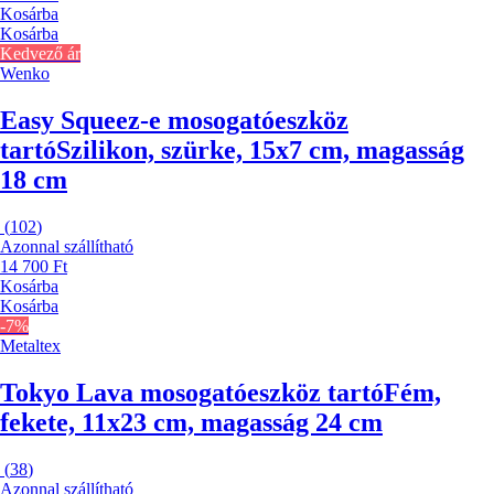
Kosárba
Kosárba
Kedvező ár
Wenko
Easy Squeez-e mosogatóeszköz
tartó
Szilikon, szürke, 15x7 cm, magasság
18 cm
(
102
)
Azonnal szállítható
14 700 Ft
Kosárba
Kosárba
-7%
Metaltex
Tokyo Lava mosogatóeszköz tartó
Fém,
fekete, 11x23 cm, magasság 24 cm
(
38
)
Azonnal szállítható