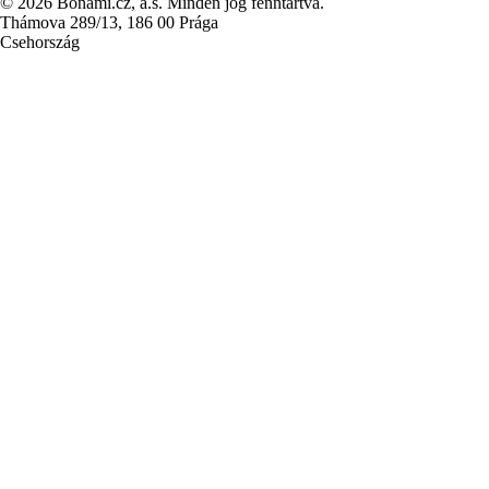
© 2026 Bonami.cz, a.s. Minden jog fenntartva.
Thámova 289/13, 186 00 Prága
Csehország