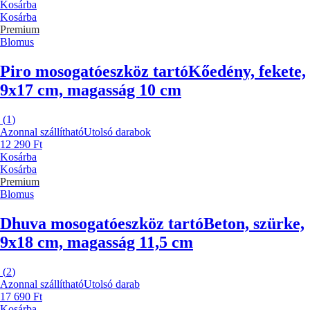
Kosárba
Kosárba
Premium
Blomus
Piro mosogatóeszköz tartó
Kőedény, fekete,
9x17 cm, magasság 10 cm
(
1
)
Azonnal szállítható
Utolsó darabok
12 290 Ft
Kosárba
Kosárba
Premium
Blomus
Dhuva mosogatóeszköz tartó
Beton, szürke,
9x18 cm, magasság 11,5 cm
(
2
)
Azonnal szállítható
Utolsó darab
17 690 Ft
Kosárba