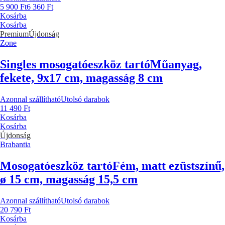
5 900 Ft
6 360 Ft
Kosárba
Kosárba
Premium
Újdonság
Zone
Singles mosogatóeszköz tartó
Műanyag,
fekete, 9x17 cm, magasság 8 cm
Azonnal szállítható
Utolsó darabok
11 490 Ft
Kosárba
Kosárba
Újdonság
Brabantia
Mosogatóeszköz tartó
Fém, matt ezüstszínű,
ø 15 cm, magasság 15,5 cm
Azonnal szállítható
Utolsó darabok
20 790 Ft
Kosárba