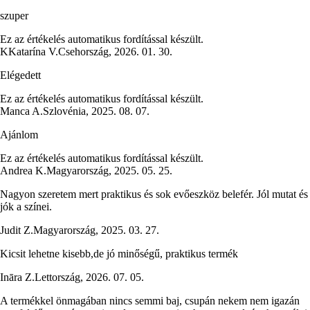
szuper
Ez az értékelés automatikus fordítással készült.
K
Katarína V.
Csehország
,
2026. 01. 30.
Elégedett
Ez az értékelés automatikus fordítással készült.
Manca A.
Szlovénia
,
2025. 08. 07.
Ajánlom
Ez az értékelés automatikus fordítással készült.
Andrea K.
Magyarország
,
2025. 05. 25.
Nagyon szeretem mert praktikus és sok evőeszköz belefér. Jól mutat és
jók a színei.
Judit Z.
Magyarország
,
2025. 03. 27.
Kicsit lehetne kisebb,de jó minőségű, praktikus termék
Ināra Z.
Lettország
,
2026. 07. 05.
A termékkel önmagában nincs semmi baj, csupán nekem nem igazán