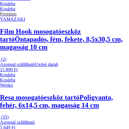
Kosárba
Kosárba
Premium
YAMAZAKI
Film Hook mosogatóeszköz
tartó
Öntapadós, fém, fekete, 8,5x30,5 cm,
magasság 10 cm
(
2
)
Azonnal szállítható
Utolsó darab
15 890 Ft
Kosárba
Kosárba
Wenko
Resa mosogatóeszköz tartó
Poligyanta,
fehér, 6x14,5 cm, magasság 14 cm
(
35
)
Azonnal szállítható
5 849 Ft