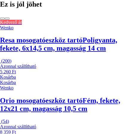
Ez is jól jöhet
Kedvező ár
Wenko
Resa mosogatóeszköz tartó
Poligyanta,
fekete, 6x14,5 cm, magasság 14 cm
(
200
)
Azonnal szállítható
5 260 Ft
Kosárba
Kosárba
Wenko
Orio mosogatóeszköz tartó
Fém, fekete,
12x21 cm, magasság 10,5 cm
(
54
)
Azonnal szállítható
8 359 Ft