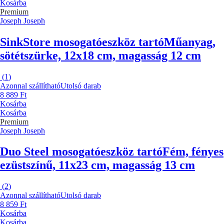
Kosárba
Premium
Joseph Joseph
SinkStore mosogatóeszköz tartó
Műanyag,
sötétszürke, 12x18 cm, magasság 12 cm
(
1
)
Azonnal szállítható
Utolsó darab
8 889 Ft
Kosárba
Kosárba
Premium
Joseph Joseph
Duo Steel mosogatóeszköz tartó
Fém, fényes
ezüstszínű, 11x23 cm, magasság 13 cm
(
2
)
Azonnal szállítható
Utolsó darab
8 859 Ft
Kosárba
Kosárba