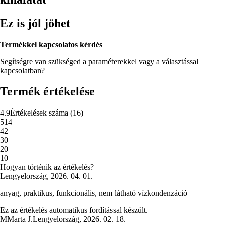
Ez is jól jöhet
Termékkel kapcsolatos kérdés
Segítségre van szükséged a paraméterekkel vagy a választással
kapcsolatban?
Termék értékelése
4.9
Értékelések száma
(
16
)
5
14
4
2
3
0
2
0
1
0
Hogyan történik az értékelés?
Lengyelország
,
2026. 04. 01.
anyag, praktikus, funkcionális, nem látható vízkondenzáció
Ez az értékelés automatikus fordítással készült.
M
Marta J.
Lengyelország
,
2026. 02. 18.