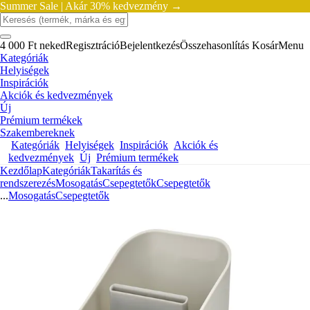
Summer Sale |
Akár 30% kedvezmény →
4 000 Ft neked
Regisztráció
Bejelentkezés
Összehasonlítás
Kosár
Menu
Kategóriák
Helyiségek
Inspirációk
Akciók és kedvezmények
Új
Prémium termékek
Szakembereknek
Kategóriák
Helyiségek
Inspirációk
Akciók és
kedvezmények
Új
Prémium termékek
Kezdőlap
Kategóriák
Takarítás és
rendszerezés
Mosogatás
Csepegtetők
Csepegtetők
...
Mosogatás
Csepegtetők