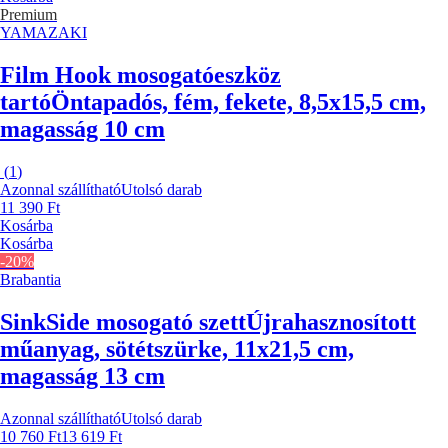
Premium
YAMAZAKI
Film Hook mosogatóeszköz
tartó
Öntapadós, fém, fekete, 8,5x15,5 cm,
magasság 10 cm
(
1
)
Azonnal szállítható
Utolsó darab
11 390 Ft
Kosárba
Kosárba
-20%
Brabantia
SinkSide mosogató szett
Újrahasznosított
műanyag, sötétszürke, 11x21,5 cm,
magasság 13 cm
Azonnal szállítható
Utolsó darab
10 760 Ft
13 619 Ft