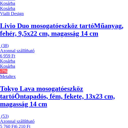
Kosárba
Kosárba
Vialli Design
Livio Duo mosogatóeszköz tartó
Műanyag,
fehér, 9,5x22 cm, magasság 14 cm
(
38
)
Azonnal szállítható
6 959 Ft
Kosárba
Kosárba
-7%
Metaltex
Tokyo Lava mosogatóeszköz
tartó
Öntapadós, fém, fekete, 13x23 cm,
magasság 14 cm
(
53
)
Azonnal szállítható
5 760 Ft
6 210 Ft