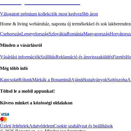
Akciós prémium termékek
Válogatott prémium kollekciók most kedvezőbb áron
Home & living webáruház, naponta új termékekkel és sok lakberendezés
Csehország
Lengyelország
Szlovákia
Románia
Magyarország
Horvátorsz
Minden a vásárlásról
Vásárlási információk
Szállítás
Reklamáció és áruvisszaküldés
Fizetés
Ho
Még több infó
Kapcsolat
Rólunk
Márkák a Bonaminál
Ajándékutalványok
Sajtószoba
Af
Töltsd le a mobil appunkat!
Kövess minket a közösségi oldalakon
Üzleti feltételek
Adatvédelem
Cookie szabályzat és beállítások