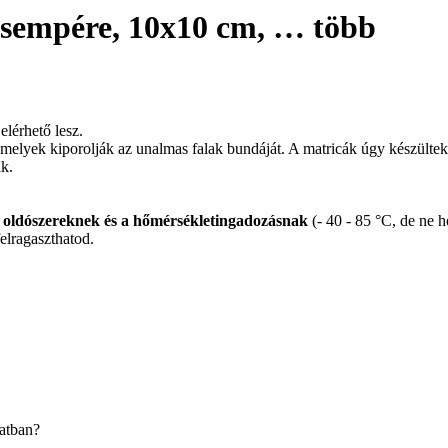
csempére, 10x10 cm
, …
több
elérhető lesz.
, amelyek kiporolják az unalmas falak bundáját. A matricák úgy készült
ik.
az oldószereknek és a hőmérsékletingadozásnak
(- 40 - 85 °C, de ne 
felragaszthatod.
latban?