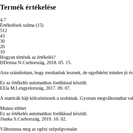
Termék értékelése
4.7
Értékelések száma
(
15
)
5
12
4
3
3
0
2
0
1
0
Hogyan történik az értékelés?
D
Denisa N.
Csehország
,
2018. 05. 15.
Arra számítottam, hogy moshatóak lesznek, de egyébként minden jó és
Ez az értékelés automatikus fordítással készült.
E
Ela M.
Lengyelország
,
2017. 09. 07.
A matricák bájt kölcsönöznek a szobának. Gyorsan megváltoztathat vala
Mutass többet
Ez az értékelés automatikus fordítással készült.
J
Janka S.
Csehország
,
2019. 10. 02.
Változtassa meg az egész szépségvonalat