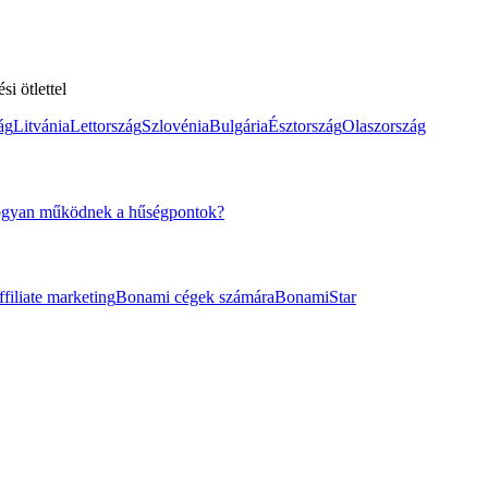
i ötlettel
ág
Litvánia
Lettország
Szlovénia
Bulgária
Észtország
Olaszország
gyan működnek a hűségpontok?
filiate marketing
Bonami cégek számára
BonamiStar