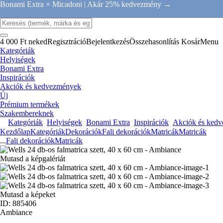
Bonami Extra × Micadoni |
Akár 25% kedvezmény →
4 000 Ft neked
Regisztráció
Bejelentkezés
Összehasonlítás
Kosár
Menu
Kategóriák
Helyiségek
Bonami Extra
Inspirációk
Akciók és kedvezmények
Új
Prémium termékek
Szakembereknek
Kategóriák
Helyiségek
Bonami Extra
Inspirációk
Akciók és ked
Kezdőlap
Kategóriák
Dekorációk
Fali dekorációk
Matricák
Matricák
...
Fali dekorációk
Matricák
Mutasd a képgalériát
Mutasd a képeket
ID: 885406
Ambiance