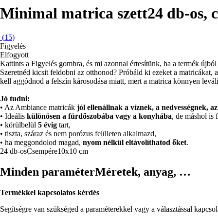
Minimal matrica szett
24 db-os, 
(
15
)
Figyelés
Elfogyott
Kattints a Figyelés gombra, és mi azonnal értesítünk, ha a termék újból 
Szeretnéd kicsit feldobni az otthonod? Próbáld ki ezeket a matricákat
kell aggódnod a felszín károsodása miatt, mert a matrica könnyen levál
Jó tudni:
• Az Ambiance matricák
jól ellenállnak a víznek, a nedvességnek, 
• Ideális
különösen a fürdőszobába vagy a konyhába
, de máshol is 
• körülbelül
5 évig
tart,
• tiszta, száraz és nem porózus felületen alkalmazd,
• ha meggondolod magad,
nyom nélkül eltávolíthatod őket
.
24 db-os
Csempére
10x10 cm
Minden paraméter
Méretek, anyag, …
Termékkel kapcsolatos kérdés
Segítségre van szükséged a paraméterekkel vagy a választással kapcso