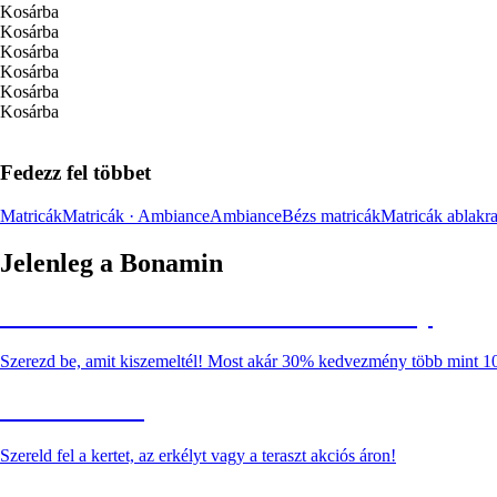
Kosárba
Kosárba
Kosárba
Kosárba
Kosárba
Kosárba
Fedezz fel többet
Matricák
Matricák · Ambiance
Ambiance
Bézs matricák
Matricák ablakr
Jelenleg a Bonamin
Summer Sale: Akár 30% kedvezmény
Szerezd be, amit kiszemeltél! Most akár 30% kedvezmény több mint 1
Kerti akciók
Szereld fel a kertet, az erkélyt vagy a teraszt akciós áron!