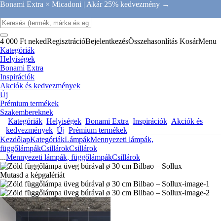
Bonami Extra × Micadoni |
Akár 25% kedvezmény →
4 000 Ft neked
Regisztráció
Bejelentkezés
Összehasonlítás
Kosár
Menu
Kategóriák
Helyiségek
Bonami Extra
Inspirációk
Akciók és kedvezmények
Új
Prémium termékek
Szakembereknek
Kategóriák
Helyiségek
Bonami Extra
Inspirációk
Akciók és
kedvezmények
Új
Prémium termékek
Kezdőlap
Kategóriák
Lámpák
Mennyezeti lámpák,
függőlámpák
Csillárok
Csillárok
...
Mennyezeti lámpák, függőlámpák
Csillárok
Mutasd a képgalériát