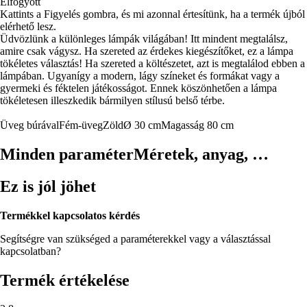
Elfogyott
Kattints a Figyelés gombra, és mi azonnal értesítünk, ha a termék újból
elérhető lesz.
Üdvözlünk a különleges lámpák világában! Itt mindent megtalálsz,
amire csak vágysz. Ha szereted az érdekes kiegészítőket, ez a lámpa
tökéletes választás! Ha szereted a költészetet, azt is megtalálod ebben a
lámpában. Ugyanígy a modern, lágy színeket és formákat vagy a
gyermeki és féktelen játékosságot. Ennek köszönhetően a lámpa
tökéletesen illeszkedik bármilyen stílusú belső térbe.
Üveg búrával
Fém-üveg
Zöld
Ø 30 cm
Magasság 80 cm
Minden paraméter
Méretek, anyag, …
Ez is jól jöhet
Termékkel kapcsolatos kérdés
Segítségre van szükséged a paraméterekkel vagy a választással
kapcsolatban?
Termék értékelése