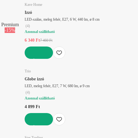
Kave Home
Izzó
LED-szálas, meleg fehér, E27, 6 W, 440 lm, ø 8 cm
Premium
(
4
)
-15%
Azonnal szállítható
6 340 Ft
7 460 Ft
KOSÁRBA
Trio
Globe izzó
LED, meleg fehér, E27, 7 W, 680 lm, ø 9 cm
(
4
)
Azonnal szállítható
4 899 Ft
KOSÁRBA
Star Trading