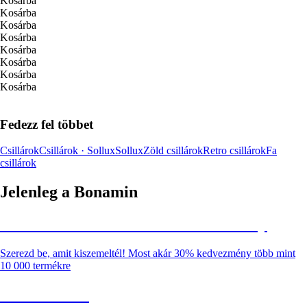
Kosárba
Kosárba
Kosárba
Kosárba
Kosárba
Kosárba
Kosárba
Kosárba
Fedezz fel többet
Csillárok
Csillárok · Sollux
Sollux
Zöld csillárok
Retro csillárok
Fa
csillárok
Jelenleg a Bonamin
Summer Sale: Akár 30% kedvezmény
Szerezd be, amit kiszemeltél! Most akár 30% kedvezmény több mint
10 000 termékre
Kerti akciók