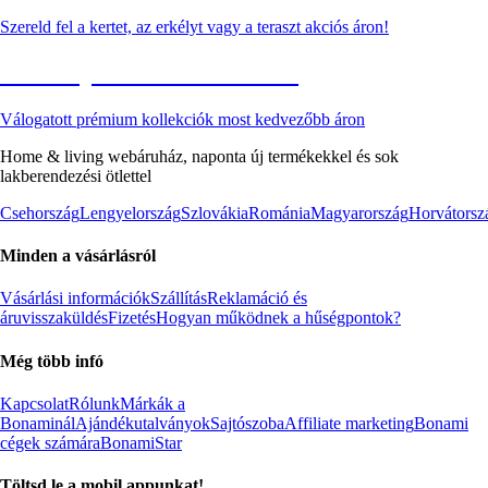
Szereld fel a kertet, az erkélyt vagy a teraszt akciós áron!
Akciós prémium termékek
Válogatott prémium kollekciók most kedvezőbb áron
Home & living webáruház, naponta új termékekkel és sok
lakberendezési ötlettel
Csehország
Lengyelország
Szlovákia
Románia
Magyarország
Horvátorsz
Minden a vásárlásról
Vásárlási információk
Szállítás
Reklamáció és
áruvisszaküldés
Fizetés
Hogyan működnek a hűségpontok?
Még több infó
Kapcsolat
Rólunk
Márkák a
Bonaminál
Ajándékutalványok
Sajtószoba
Affiliate marketing
Bonami
cégek számára
BonamiStar
Töltsd le a mobil appunkat!