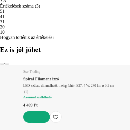
3.8
Értékelések száma
(
3
)
5
1
4
1
3
1
2
0
1
0
Hogyan történik az értékelés?
Ez is jól jöhet
Star Trading
Spiral Filament izzó
LED-szálas, dimmelhető, meleg fehér, E27, 4 W, 270 lm, ø 9,5 cm
(
1
)
Azonnal szállítható
4 409 Ft
KOSÁRBA