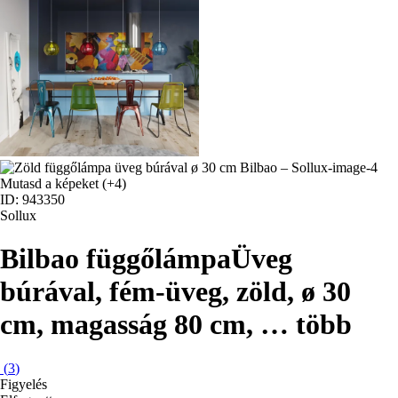
Mutasd a képeket
(+4)
ID: 943350
Sollux
Bilbao függőlámpa
Üveg
búrával, fém-üveg, zöld, ø 30
cm, magasság 80 cm
, …
több
(
3
)
Figyelés