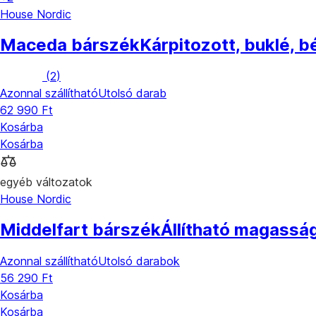
House Nordic
Maceda bárszék
Kárpitozott, buklé, 
(
2
)
Azonnal szállítható
Utolsó darab
62 990 Ft
Kosárba
Kosárba
egyéb változatok
House Nordic
Middelfart bárszék
Állítható magassá
Azonnal szállítható
Utolsó darabok
56 290 Ft
Kosárba
Kosárba