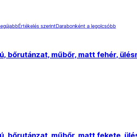
Legújabb
Értékelés szerint
Darabonként a legolcsóbb
ú, bőrutánzat, műbőr, matt fehér, ül
ú, bőrutánzat, műbőr, matt fekete, ü