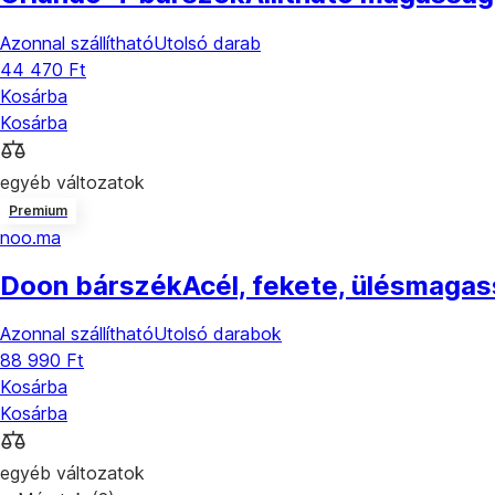
Azonnal szállítható
Utolsó darab
44 470 Ft
Kosárba
Kosárba
egyéb változatok
Premium
noo.ma
Doon bárszék
Acél, fekete, ülésmaga
Azonnal szállítható
Utolsó darabok
88 990 Ft
Kosárba
Kosárba
egyéb változatok