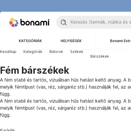
KATEGÓRIÁK
HELYISÉGEK
Bonami Extr
Kezdőlap
Kategóriák
Bútorok
Székek
Bárszékek
Fém bárszékek
A fém stabil és tartós, vizuálisan hűs hatást keltő anyag. A
melyik fémtípust (vas, réz, sárgaréz stb.) használják fel, az
függ.
A fém stabil és tartós, vizuálisan hűs hatást keltő anyag. A
melyik fémtípust (vas, réz, sárgaréz stb.) használják fel, az
függ.
Szűrők