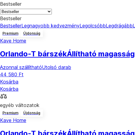
Bestseller
Bestseller
Bestseller
Legnagyobb kedvezmény
Legolcsóbb
Legdrágább
Premium
Újdonság
Kave Home
Orlando-T bárszék
Állítható magasság
Azonnal szállítható
Utolsó darab
44 580 Ft
Kosárba
Kosárba
egyéb változatok
Premium
Újdonság
Kave Home
Orlando-T bárszék
Állítható magasság