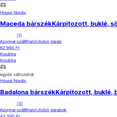
House Nordic
Maceda bárszék
Kárpitozott, buklé, 
(
1
)
Azonnal szállítható
Utolsó darab
62 990 Ft
Kosárba
Kosárba
egyéb változatok
House Nordic
Badalona bárszék
Kárpitozott, buklé,
(
3
)
Azonnal szállítható
Utolsó darabok
43 590 Ft