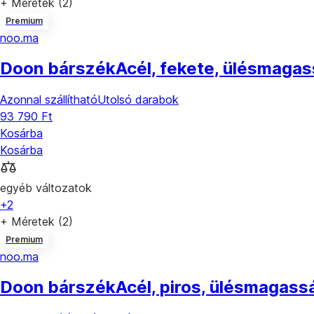
+ Méretek (2)
Premium
noo.ma
Doon bárszék
Acél, fekete, ülésmaga
Azonnal szállítható
Utolsó darabok
93 790 Ft
Kosárba
Kosárba
egyéb változatok
+2
+ Méretek (2)
Premium
noo.ma
Doon bárszék
Acél, piros, ülésmagass