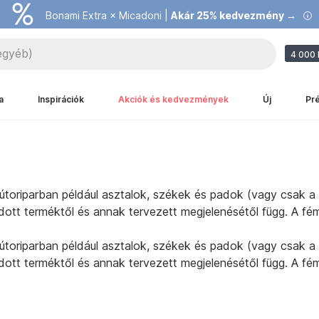
Bonami Extra × Micadoni |
Akár 25% kedvezmény →
4 000 
a
Inspirációk
Akciók és kedvezmények
Új
Pr
 bútoriparban például asztalok, székek és padok (vagy csak a
 adott terméktől és annak tervezett megjelenésétől függ. A fé
 bútoriparban például asztalok, székek és padok (vagy csak a
 adott terméktől és annak tervezett megjelenésétől függ. A fé