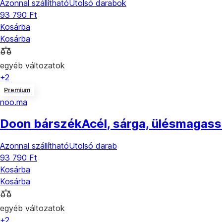
Azonnal szállítható
Utolsó darabok
93 790 Ft
Kosárba
Kosárba
egyéb változatok
+2
Premium
noo.ma
Doon bárszék
Acél, sárga, ülésmagas
Azonnal szállítható
Utolsó darab
93 790 Ft
Kosárba
Kosárba
egyéb változatok
+2