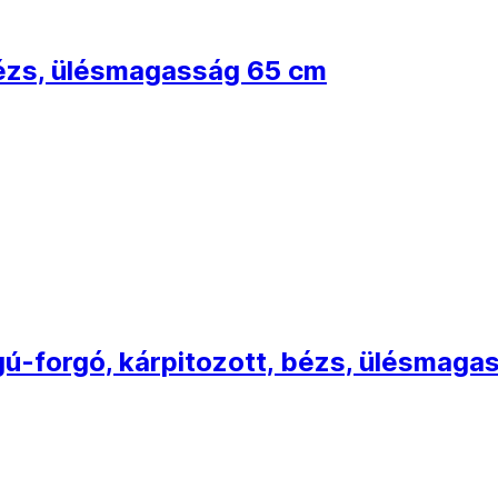
bézs, ülésmagasság 65 cm
gú-forgó, kárpitozott, bézs, ülésmaga