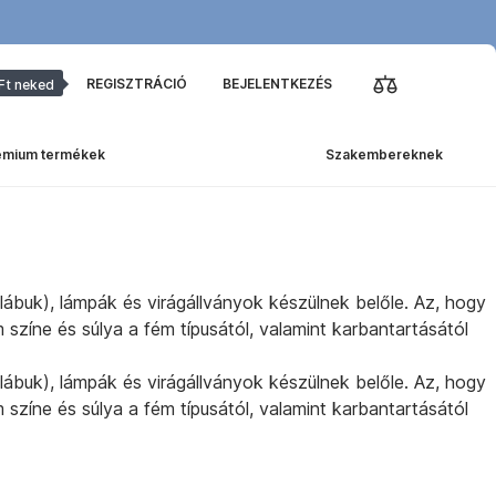
REGISZTRÁCIÓ
BEJELENTKEZÉS
Ft neked
émium termékek
Szakembereknek
 lábuk), lámpák és virágállványok készülnek belőle. Az, hogy
m színe és súlya a fém típusától, valamint karbantartásától
 lábuk), lámpák és virágállványok készülnek belőle. Az, hogy
m színe és súlya a fém típusától, valamint karbantartásától