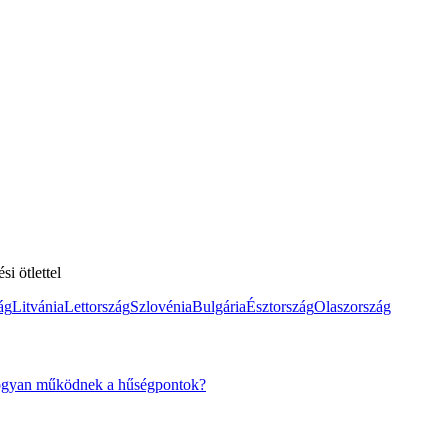
i ötlettel
ág
Litvánia
Lettország
Szlovénia
Bulgária
Észtország
Olaszország
gyan működnek a hűségpontok?