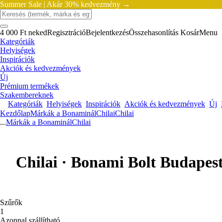
Summer Sale |
Akár 30% kedvezmény →
4 000 Ft neked
Regisztráció
Bejelentkezés
Összehasonlítás
Kosár
Menu
Kategóriák
Helyiségek
Inspirációk
Akciók és kedvezmények
Új
Prémium termékek
Szakembereknek
Kategóriák
Helyiségek
Inspirációk
Akciók és kedvezmények
Új
Kezdőlap
Márkák a Bonaminál
Chilai
Chilai
...
Márkák a Bonaminál
Chilai
Chilai · Bonami Bolt Budapes
Szűrők
1
Azonnal szállítható