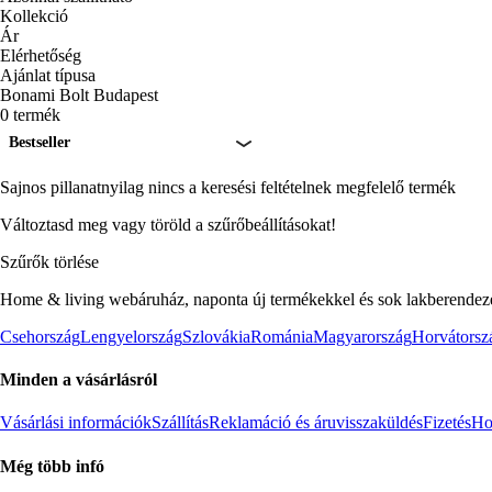
Kollekció
Ár
Elérhetőség
Ajánlat típusa
Bonami Bolt Budapest
0 termék
Bestseller
Sajnos pillanatnyilag nincs a keresési feltételnek megfelelő termék
Változtasd meg vagy töröld a szűrőbeállításokat!
Szűrők törlése
Home & living webáruház, naponta új termékekkel és sok lakberendezés
Csehország
Lengyelország
Szlovákia
Románia
Magyarország
Horvátorsz
Minden a vásárlásról
Vásárlási információk
Szállítás
Reklamáció és áruvisszaküldés
Fizetés
Ho
Még több infó