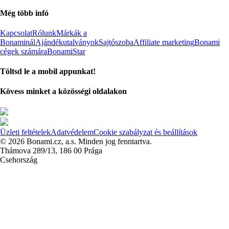
Még több infó
Kapcsolat
Rólunk
Márkák a
Bonaminál
Ajándékutalványok
Sajtószoba
Affiliate marketing
Bonami
cégek számára
BonamiStar
Töltsd le a mobil appunkat!
Kövess minket a közösségi oldalakon
Üzleti feltételek
Adatvédelem
Cookie szabályzat és beállítások
© 2026 Bonami.cz, a.s. Minden jog fenntartva.
Thámova 289/13, 186 00 Prága
Csehország