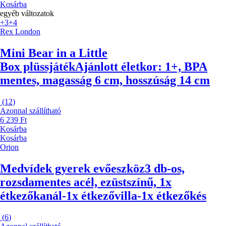
Kosárba
egyéb változatok
+3
+4
Rex London
Mini Bear in a Little
Box plüssjáték
Ajánlott életkor: 1+, BPA
mentes, magasság 6 cm, hosszúság 14 cm
(
12
)
Azonnal szállítható
6 239 Ft
Kosárba
Kosárba
Orion
Medvídek gyerek evőeszköz
3 db-os,
rozsdamentes acél, ezüstszínű, 1x
étkezőkanál-1x étkezővilla-1x étkezőkés
(
6
)