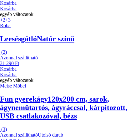
Kosárba
Kosárba
egyéb változatok
+2
+3
Roba
Leesésgátló
Natúr színű
(
2
)
Azonnal szállítható
31 290 Ft
Kosárba
Kosárba
egyéb változatok
Meise Möbel
Fun gyerekágy
120x200 cm, sarok,
ágyneműtartós, ágyráccsal, kárpitozott,
USB csatlakozóval, bézs
(
3
)
Azonnal szállítható
Utolsó darab