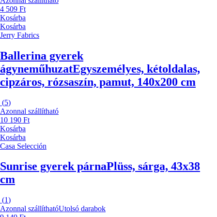
Azonnal szállítható
4 509 Ft
Kosárba
Kosárba
Jerry Fabrics
Ballerina gyerek
ágyneműhuzat
Egyszemélyes, kétoldalas,
cipzáros, rózsaszín, pamut, 140x200 cm
(
5
)
Azonnal szállítható
10 190 Ft
Kosárba
Kosárba
Casa Selección
Sunrise gyerek párna
Plüss, sárga, 43x38
cm
(
1
)
Azonnal szállítható
Utolsó darabok