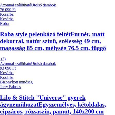
Azonnal szállítható
Utolsó darabok
76 090 Ft
Kosárba
Kosárba
Roba
Roba style pelenkázó feltét
Furnér, matt
dekorral, natúr színű, szélesség 49 cm,
magasság 85 cm, mélység 76,5 cm, függő
(
3
)
Azonnal szállítható
Utolsó darabok
93 090 Ft
Kosárba
Kosárba
Bizonyított minőség
Jerry Fabrics
Lilo & Stitch "Universe" gyerek
ágyneműhuzat
Egyszemélyes, kétoldalas,
cipzáros, rózsaszín, pamut, 140x200 cm