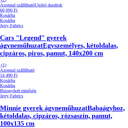
Azonnal szállítható
Utolsó darabok
60 090 Ft
Kosárba
Kosárba
Jerry Fabrics
Cars "Legend" gyerek
ágyneműhuzat
Egyszemélyes, kétoldalas,
cipzáros, piros, pamut, 140x200 cm
(
1
)
Azonnal szállítható
14 490 Ft
Kosárba
Kosárba
Bizonyított minőség
Jerry Fabrics
Minnie gyerek ágyneműhuzat
Babaágyhoz,
kétoldalas, cipzáros, rózsaszín, pamut,
100x135 cm