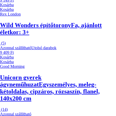
9 149 Ft
Kosárba
Kosárba
Rex London
Wild Wonders építőtorony
Fa, ajánlott
életkor: 3+
(
5
)
Azonnal szállítható
Utolsó darabok
9 409 Ft
Kosárba
Kosárba
Good Morning
Unicorn gyerek
ágyneműhuzat
Egyszemélyes, meleg-
kétoldalas, cipzáros, rózsaszín, flanel,
140x200 cm
(
14
)
Azonnal szállítható