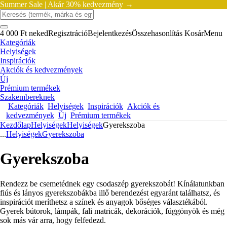
Summer Sale |
Akár 30% kedvezmény →
4 000 Ft neked
Regisztráció
Bejelentkezés
Összehasonlítás
Kosár
Menu
Kategóriák
Helyiségek
Inspirációk
Akciók és kedvezmények
Új
Prémium termékek
Szakembereknek
Kategóriák
Helyiségek
Inspirációk
Akciók és
kedvezmények
Új
Prémium termékek
Kezdőlap
Helyiségek
Helyiségek
Gyerekszoba
...
Helyiségek
Gyerekszoba
Gyerekszoba
Rendezz be csemetédnek egy csodaszép gyerekszobát! Kínálatunkban
fiús és lányos gyerekszobákba illő berendezést egyaránt találhatsz, és
inspirációt meríthetsz a színek és anyagok bőséges választékából.
Gyerek bútorok, lámpák, fali matricák, dekorációk, függönyök és még
sok más vár arra, hogy felfedezd.