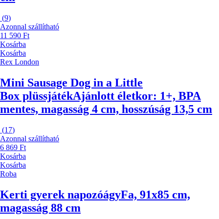
(
9
)
Azonnal szállítható
11 590 Ft
Kosárba
Kosárba
Rex London
Mini Sausage Dog in a Little
Box plüssjáték
Ajánlott életkor: 1+, BPA
mentes, magasság 4 cm, hosszúság 13,5 cm
(
17
)
Azonnal szállítható
6 869 Ft
Kosárba
Kosárba
Roba
Kerti gyerek napozóágy
Fa, 91x85 cm,
magasság 88 cm