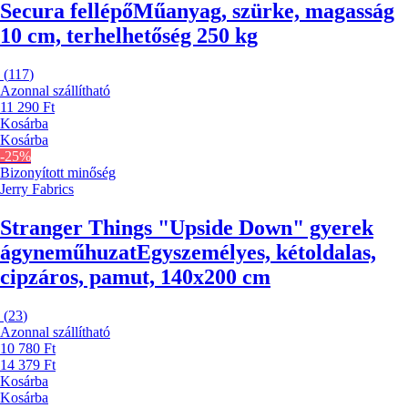
Secura fellépő
Műanyag, szürke, magasság
10 cm, terhelhetőség 250 kg
(
117
)
Azonnal szállítható
11 290 Ft
Kosárba
Kosárba
-25%
Bizonyított minőség
Jerry Fabrics
Stranger Things "Upside Down" gyerek
ágyneműhuzat
Egyszemélyes, kétoldalas,
cipzáros, pamut, 140x200 cm
(
23
)
Azonnal szállítható
10 780 Ft
14 379 Ft
Kosárba
Kosárba