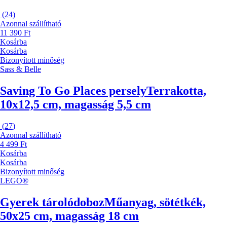
(
24
)
Azonnal szállítható
11 390 Ft
Kosárba
Kosárba
Bizonyított minőség
Sass & Belle
Saving To Go Places persely
Terrakotta,
10x12,5 cm, magasság 5,5 cm
(
27
)
Azonnal szállítható
4 499 Ft
Kosárba
Kosárba
Bizonyított minőség
LEGO®
Gyerek tárolódoboz
Műanyag, sötétkék,
50x25 cm, magasság 18 cm