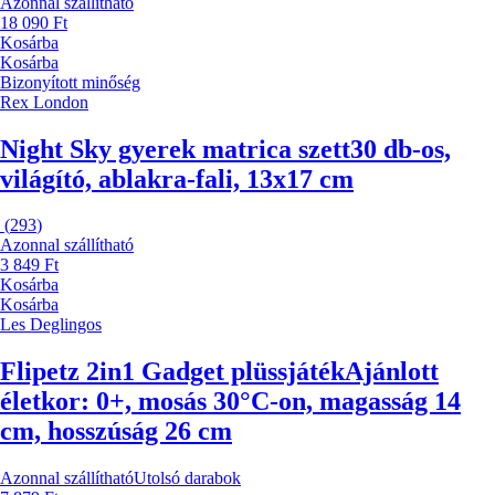
Azonnal szállítható
18 090 Ft
Kosárba
Kosárba
Bizonyított minőség
Rex London
Night Sky gyerek matrica szett
30 db-os,
világító, ablakra-fali, 13x17 cm
(
293
)
Azonnal szállítható
3 849 Ft
Kosárba
Kosárba
Les Deglingos
Flipetz 2in1 Gadget plüssjáték
Ajánlott
életkor: 0+, mosás 30°C-on, magasság 14
cm, hosszúság 26 cm
Azonnal szállítható
Utolsó darabok