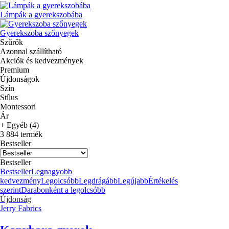
Lámpák a gyerekszobába
Gyerekszoba szőnyegek
Szűrők
Azonnal szállítható
Akciók és kedvezmények
Premium
Újdonságok
Szín
Stílus
Montessori
Ár
+ Egyéb (4)
3 884 termék
Bestseller
Bestseller
Bestseller
Legnagyobb
kedvezmény
Legolcsóbb
Legdrágább
Legújabb
Értékelés
szerint
Darabonként a legolcsóbb
Újdonság
Jerry Fabrics