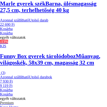
Marle gyerek szék
Barna, ülésmagasság
27,5 cm, terhelhetőség 40 kg
Azonnal szállítható
Utolsó darab
22 690 Ft
Kosárba
Kosárba
egyéb változatok
-13%
KIS
Funny Box gyerek tárolódoboz
Műanyag,
világoskék, 58x39 cm, magasság 32 cm
(
3
)
Azonnal szállítható
Utolsó darabok
7 930 Ft
9 119 Ft
Kosárba
Kosárba
egyéb változatok
Premium