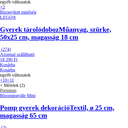
egyéb változatok
+2
Bizonyított minőség
LEGO®
Gyerek tárolódoboz
Műanyag, szürke,
50x25 cm, magasság 18 cm
(
274
)
Azonnal szállítható
18 290 Ft
Kosárba
Kosárba
egyéb változatok
+10
+11
+ Méretek (2)
Premium
Bloomingville Mini
Pomp gyerek dekoráció
Textil, ø 25 cm,
magasság 65 cm
(
2
)