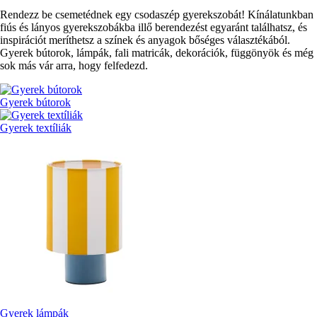
Rendezz be csemetédnek egy csodaszép gyerekszobát! Kínálatunkban
fiús és lányos gyerekszobákba illő berendezést egyaránt találhatsz, és
inspirációt meríthetsz a színek és anyagok bőséges választékából.
Gyerek bútorok, lámpák, fali matricák, dekorációk, függönyök és még
sok más vár arra, hogy felfedezd.
Gyerek bútorok
Gyerek textíliák
Gyerek lámpák