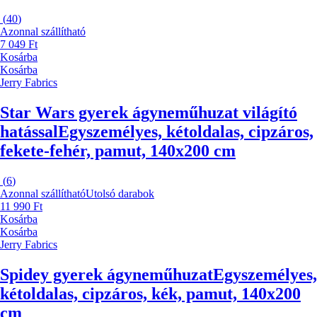
(
40
)
Azonnal szállítható
7 049 Ft
Kosárba
Kosárba
Jerry Fabrics
Star Wars gyerek ágyneműhuzat világító
hatással
Egyszemélyes, kétoldalas, cipzáros,
fekete-fehér, pamut, 140x200 cm
(
6
)
Azonnal szállítható
Utolsó darabok
11 990 Ft
Kosárba
Kosárba
Jerry Fabrics
Spidey gyerek ágyneműhuzat
Egyszemélyes,
kétoldalas, cipzáros, kék, pamut, 140x200
cm