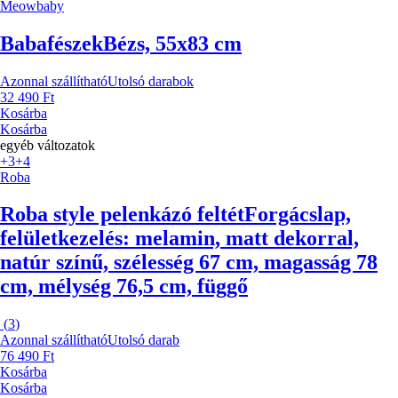
Meowbaby
Babafészek
Bézs, 55x83 cm
Azonnal szállítható
Utolsó darabok
32 490 Ft
Kosárba
Kosárba
egyéb változatok
+3
+4
Roba
Roba style pelenkázó feltét
Forgácslap,
felületkezelés: melamin, matt dekorral,
natúr színű, szélesség 67 cm, magasság 78
cm, mélység 76,5 cm, függő
(
3
)
Azonnal szállítható
Utolsó darab
76 490 Ft
Kosárba
Kosárba