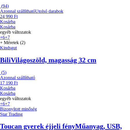
(
94
)
Azonnal szállítható
Utolsó darabok
24 990 Ft
Kosárba
Kosárba
egyéb változatok
+6
+7
+ Méretek (2)
Kindsgut
Bili
Világoszöld, magasság 32 cm
(
5
)
Azonnal szállítható
17 190 Ft
Kosárba
Kosárba
egyéb változatok
+6
+7
Bizonyított minőség
Star Trading
Toucan gyerek éjjeli fény
Műanyag, USB,