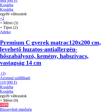
464 990 Ft
Kosárba
Kosárba
egyéb változatok
+2
+ Méret (3)
+ Típus (2)
Adeko
Premium C gyerek matrac
120x200 cm,
levehető huzatos-antiallergén-
hőszabályozó, kemény, habszivacs,
vastagság 14 cm
(
3
)
Azonnal szállítható
119 990 Ft
Kosárba
Kosárba
egyéb változatok
+ Méret (9)
-14%
Bizonyított minőség