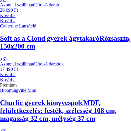
Azonnal szállítható
Utolsó darab
20 090 Ft
Kosárba
Kosárba
Catherine Lansfield
Soft as a Cloud gyerek ágytakaró
Rózsaszín,
150x200 cm
(
3
)
Azonnal szállítható
Utolsó darabok
17 490 Ft
Kosárba
Kosárba
Premium
Bloomingville Mini
Charlie gyerek könyvespolc
MDF,
felületkezelés: festék, szélesség 108 cm,
magasság 32 cm, mélység 37 cm
(
2
)