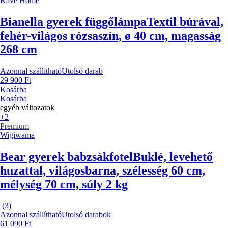
Kave Home
Bianella gyerek függőlámpa
Textil búrával,
fehér-világos rózsaszín, ø 40 cm, magasság
268 cm
Azonnal szállítható
Utolsó darab
29 900 Ft
Kosárba
Kosárba
egyéb változatok
+2
Premium
Wigiwama
Bear gyerek babzsákfotel
Buklé, levehető
huzattal, világosbarna, szélesség 60 cm,
mélység 70 cm, súly 2 kg
(
3
)
Azonnal szállítható
Utolsó darabok
61 090 Ft