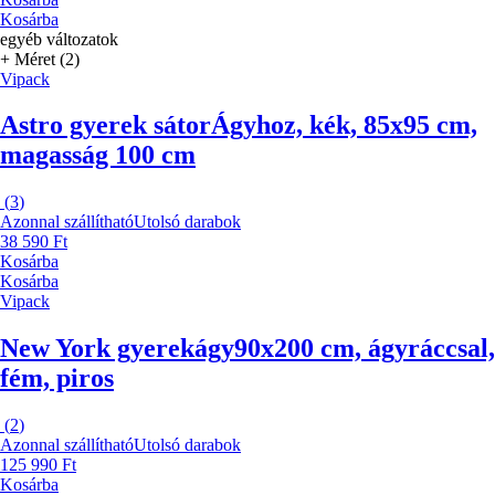
Kosárba
egyéb változatok
+ Méret (2)
Vipack
Astro gyerek sátor
Ágyhoz, kék, 85x95 cm,
magasság 100 cm
(
3
)
Azonnal szállítható
Utolsó darabok
38 590 Ft
Kosárba
Kosárba
Vipack
New York gyerekágy
90x200 cm, ágyráccsal,
fém, piros
(
2
)
Azonnal szállítható
Utolsó darabok
125 990 Ft
Kosárba