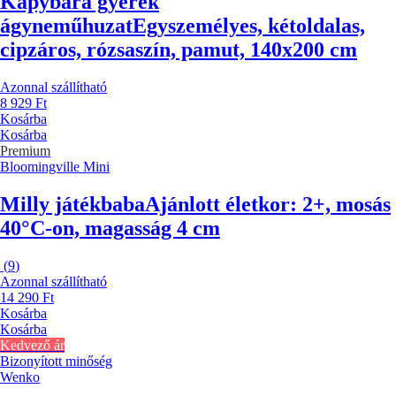
Kapybara gyerek
ágyneműhuzat
Egyszemélyes, kétoldalas,
cipzáros, rózsaszín, pamut, 140x200 cm
Azonnal szállítható
8 929 Ft
Kosárba
Kosárba
Premium
Bloomingville Mini
Milly játékbaba
Ajánlott életkor: 2+, mosás
40°C-on, magasság 4 cm
(
9
)
Azonnal szállítható
14 290 Ft
Kosárba
Kosárba
Kedvező ár
Bizonyított minőség
Wenko