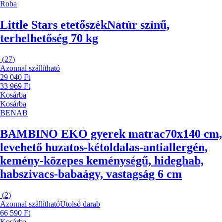
Roba
Little Stars etetőszék
Natúr színű,
terhelhetőség 70 kg
(
27
)
Azonnal szállítható
29 040 Ft
33 969 Ft
Kosárba
Kosárba
BENAB
BAMBINO EKO gyerek matrac
70x140 cm,
levehető huzatos-kétoldalas-antiallergén,
kemény-közepes keménységű, hideghab,
habszivacs-babaágy, vastagság 6 cm
(
2
)
Azonnal szállítható
Utolsó darab
66 590 Ft
Kosárba