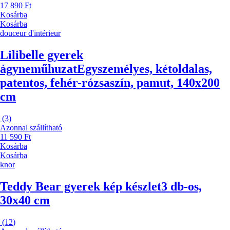
17 890 Ft
Kosárba
Kosárba
douceur d'intérieur
Lilibelle gyerek
ágyneműhuzat
Egyszemélyes, kétoldalas,
patentos, fehér-rózsaszín, pamut, 140x200
cm
(
3
)
Azonnal szállítható
11 590 Ft
Kosárba
Kosárba
knor
Teddy Bear gyerek kép készlet
3 db-os,
30x40 cm
(
12
)