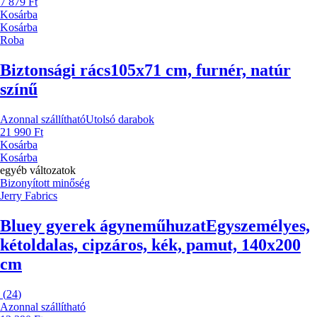
7 879 Ft
Kosárba
Kosárba
Roba
Biztonsági rács
105x71 cm, furnér, natúr
színű
Azonnal szállítható
Utolsó darabok
21 990 Ft
Kosárba
Kosárba
egyéb változatok
Bizonyított minőség
Jerry Fabrics
Bluey gyerek ágyneműhuzat
Egyszemélyes,
kétoldalas, cipzáros, kék, pamut, 140x200
cm
(
24
)
Azonnal szállítható