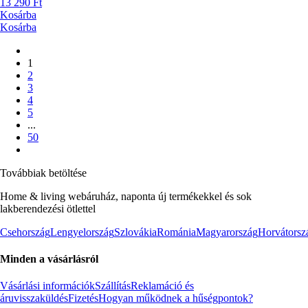
13 290 Ft
Kosárba
Kosárba
1
2
3
4
5
...
50
Továbbiak betöltése
Home & living webáruház, naponta új termékekkel és sok
lakberendezési ötlettel
Csehország
Lengyelország
Szlovákia
Románia
Magyarország
Horvátorsz
Minden a vásárlásról
Vásárlási információk
Szállítás
Reklamáció és
áruvisszaküldés
Fizetés
Hogyan működnek a hűségpontok?