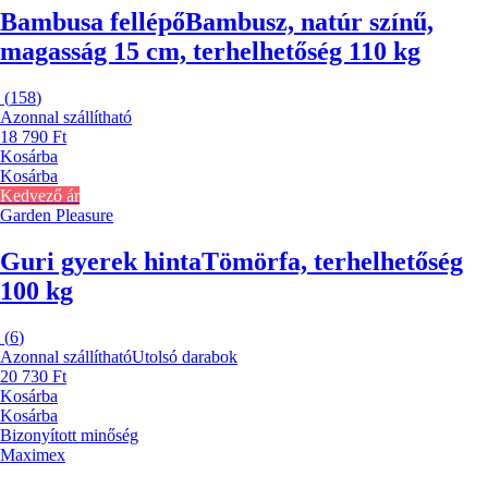
Bambusa fellépő
Bambusz, natúr színű,
magasság 15 cm, terhelhetőség 110 kg
(
158
)
Azonnal szállítható
18 790 Ft
Kosárba
Kosárba
Kedvező ár
Garden Pleasure
Guri gyerek hinta
Tömörfa, terhelhetőség
100 kg
(
6
)
Azonnal szállítható
Utolsó darabok
20 730 Ft
Kosárba
Kosárba
Bizonyított minőség
Maximex