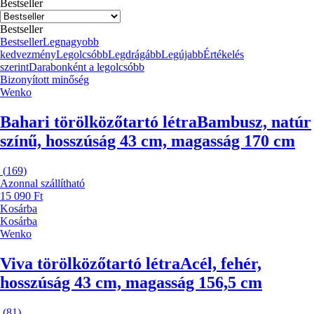
Bestseller
Bestseller
Bestseller
Legnagyobb
kedvezmény
Legolcsóbb
Legdrágább
Legújabb
Értékelés
szerint
Darabonként a legolcsóbb
Bizonyított minőség
Wenko
Bahari törölközőtartó létra
Bambusz, natúr
színű, hosszúság 43 cm, magasság 170 cm
(
169
)
Azonnal szállítható
15 090 Ft
Kosárba
Kosárba
Wenko
Viva törölközőtartó létra
Acél, fehér,
hosszúság 43 cm, magasság 156,5 cm
(
81
)