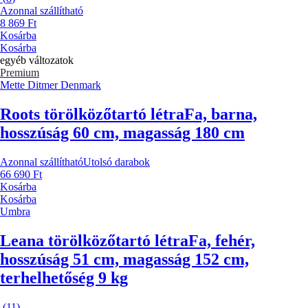
Azonnal szállítható
8 869 Ft
Kosárba
Kosárba
egyéb változatok
Premium
Mette Ditmer Denmark
Roots törölközőtartó létra
Fa, barna,
hosszúság 60 cm, magasság 180 cm
Azonnal szállítható
Utolsó darabok
66 690 Ft
Kosárba
Kosárba
Umbra
Leana törölközőtartó létra
Fa, fehér,
hosszúság 51 cm, magasság 152 cm,
terhelhetőség 9 kg
(
11
)