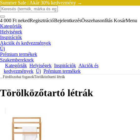
Summer Sale |
Akár 30% kedvezmény →
4 000 Ft neked
Regisztráció
Bejelentkezés
Összehasonlítás
Kosár
Menu
Kategóriák
Helyiségek
Inspirációk
Akciók és kedvezmények
Új
Prémium termékek
Szakembereknek
Kategóriák
Helyiségek
Inspirációk
Akciók és
kedvezmények
Új
Prémium termékek
...
Fürdőszobai fogasok
Törölközőtartó létrák
Törölközőtartó létrák