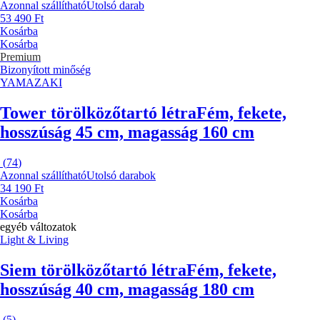
Azonnal szállítható
Utolsó darab
53 490 Ft
Kosárba
Kosárba
Premium
Bizonyított minőség
YAMAZAKI
Tower törölközőtartó létra
Fém, fekete,
hosszúság 45 cm, magasság 160 cm
(
74
)
Azonnal szállítható
Utolsó darabok
34 190 Ft
Kosárba
Kosárba
egyéb változatok
Light & Living
Siem törölközőtartó létra
Fém, fekete,
hosszúság 40 cm, magasság 180 cm
(
5
)