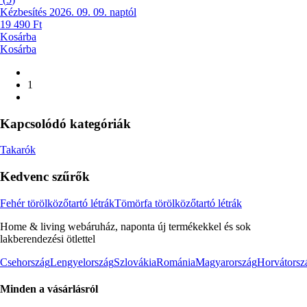
Kézbesítés 2026. 09. 09. naptól
19 490 Ft
Kosárba
Kosárba
1
Kapcsolódó kategóriák
Takarók
Kedvenc szűrők
Fehér törölközőtartó létrák
Tömörfa törölközőtartó létrák
Home & living webáruház, naponta új termékekkel és sok
lakberendezési ötlettel
Csehország
Lengyelország
Szlovákia
Románia
Magyarország
Horvátorsz
Minden a vásárlásról