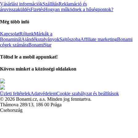
Vásárlási információk
Szállítás
Reklamáció és
áruvisszaküldés
Fizetés
Hogyan működnek a hűségpontok?
Még több infó
Kapcsolat
Rólunk
Márkák a
Bonaminál
Ajándékutalványok
Sajtószoba
Affiliate marketing
Bonami
cégek számára
BonamiStar
Töltsd le a mobil appunkat!
Kövess minket a közösségi oldalakon
Üzleti feltételek
Adatvédelem
Cookie szabályzat és beállítások
© 2026 Bonami.cz, a.s. Minden jog fenntartva.
Thámova 289/13, 186 00 Prága
Csehország