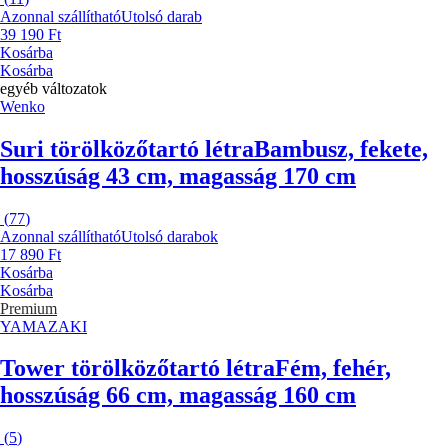
Azonnal szállítható
Utolsó darab
39 190 Ft
Kosárba
Kosárba
egyéb változatok
Wenko
Suri törölközőtartó létra
Bambusz, fekete,
hosszúság 43 cm, magasság 170 cm
(
77
)
Azonnal szállítható
Utolsó darabok
17 890 Ft
Kosárba
Kosárba
Premium
YAMAZAKI
Tower törölközőtartó létra
Fém, fehér,
hosszúság 66 cm, magasság 160 cm
(
5
)