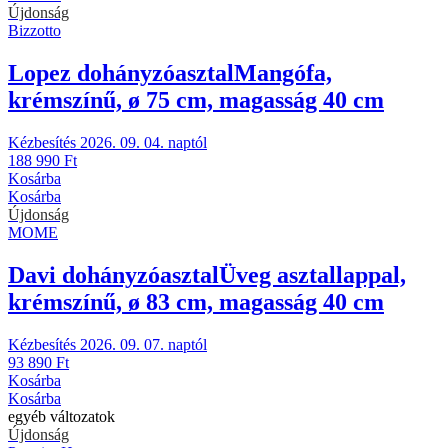
Újdonság
Bizzotto
Lopez dohányzóasztal
Mangófa,
krémszínű, ø 75 cm, magasság 40 cm
Kézbesítés 2026. 09. 04. naptól
188 990 Ft
Kosárba
Kosárba
Újdonság
MOME
Davi dohányzóasztal
Üveg asztallappal,
krémszínű, ø 83 cm, magasság 40 cm
Kézbesítés 2026. 09. 07. naptól
93 890 Ft
Kosárba
Kosárba
egyéb változatok
Újdonság