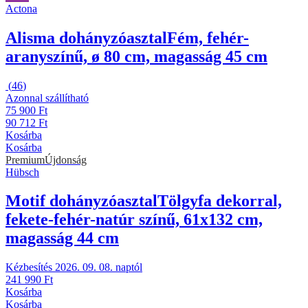
Actona
Alisma dohányzóasztal
Fém, fehér-
aranyszínű, ø 80 cm, magasság 45 cm
(
46
)
Azonnal szállítható
75 900 Ft
90 712 Ft
Kosárba
Kosárba
Premium
Újdonság
Hübsch
Motif dohányzóasztal
Tölgyfa dekorral,
fekete-fehér-natúr színű, 61x132 cm,
magasság 44 cm
Kézbesítés 2026. 09. 08. naptól
241 990 Ft
Kosárba
Kosárba