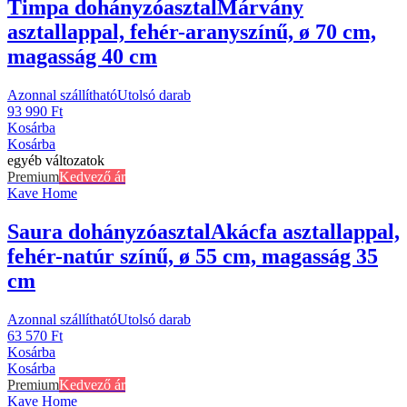
Timpa dohányzóasztal
Márvány
asztallappal, fehér-aranyszínű, ø 70 cm,
magasság 40 cm
Azonnal szállítható
Utolsó darab
93 990 Ft
Kosárba
Kosárba
egyéb változatok
Premium
Kedvező ár
Kave Home
Saura dohányzóasztal
Akácfa asztallappal,
fehér-natúr színű, ø 55 cm, magasság 35
cm
Azonnal szállítható
Utolsó darab
63 570 Ft
Kosárba
Kosárba
Premium
Kedvező ár
Kave Home