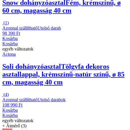
Snow dohányzóasztal
Fém, krémszínű, ø
60 cm, magasság 40 cm
(
1
)
Azonnal szállítható
Utolsó darab
98 390 Ft
Kosárba
Kosárba
egyéb változatok
Actona
Soli dohányzóasztal
Tölgyfa dekoros
asztallappal, krémszínű-natúr színű, ø 85
cm, magasság 40 cm
(
4
)
Azonnal szállítható
Utolsó darabok
108 990 Ft
Kosárba
Kosárba
egyéb változatok
+ Átmérő (3)