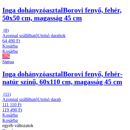
Inga dohányzóasztal
Borovi fenyő, fehér,
50x50 cm, magasság 45 cm
(
8
)
Azonnal szállítható
Utolsó darabok
64 490 Ft
Kosárba
Kosárba
-7%
Støraa
Inga dohányzóasztal
Borovi fenyő, fehér-
natúr színű, 60x110 cm, magasság 45 cm
(
11
)
Azonnal szállítható
Utolsó darab
111 110 Ft
119 490 Ft
Kosárba
Kosárba
egyéb változatok