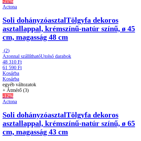
-21%
Actona
Soli dohányzóasztal
Tölgyfa dekoros
asztallappal, krémszínű-natúr színű, ø 45
cm, magasság 48 cm
(
2
)
Azonnal szállítható
Utolsó darabok
48 310 Ft
61 590 Ft
Kosárba
Kosárba
egyéb változatok
+ Átmérő (3)
-12%
Actona
Soli dohányzóasztal
Tölgyfa dekoros
asztallappal, krémszínű-natúr színű, ø 65
cm, magasság 43 cm