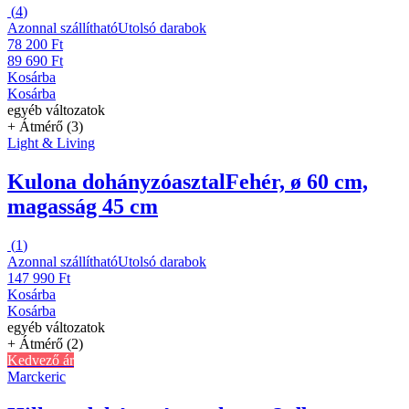
(
4
)
Azonnal szállítható
Utolsó darabok
78 200 Ft
89 690 Ft
Kosárba
Kosárba
egyéb változatok
+ Átmérő (3)
Light & Living
Kulona dohányzóasztal
Fehér, ø 60 cm,
magasság 45 cm
(
1
)
Azonnal szállítható
Utolsó darabok
147 990 Ft
Kosárba
Kosárba
egyéb változatok
+ Átmérő (2)
Kedvező ár
Marckeric