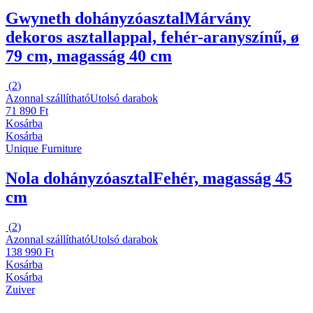
Gwyneth dohányzóasztal
Márvány
dekoros asztallappal, fehér-aranyszínű, ø
79 cm, magasság 40 cm
(
2
)
Azonnal szállítható
Utolsó darabok
71 890 Ft
Kosárba
Kosárba
Unique Furniture
Nola dohányzóasztal
Fehér, magasság 45
cm
(
2
)
Azonnal szállítható
Utolsó darabok
138 990 Ft
Kosárba
Kosárba
Zuiver