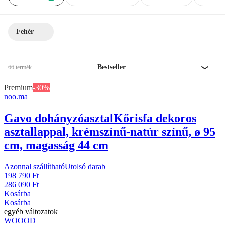
Fehér
Bestseller
66 termék
Premium
-30%
noo.ma
Gavo dohányzóasztal
Kőrisfa dekoros
asztallappal, krémszínű-natúr színű, ø 95
cm, magasság 44 cm
Azonnal szállítható
Utolsó darab
198 790 Ft
286 090 Ft
Kosárba
Kosárba
egyéb változatok
WOOOD