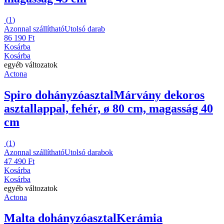
(
1
)
Azonnal szállítható
Utolsó darab
86 190 Ft
Kosárba
Kosárba
egyéb változatok
Actona
Spiro dohányzóasztal
Márvány dekoros
asztallappal, fehér, ø 80 cm, magasság 40
cm
(
1
)
Azonnal szállítható
Utolsó darabok
47 490 Ft
Kosárba
Kosárba
egyéb változatok
Actona
Malta dohányzóasztal
Kerámia