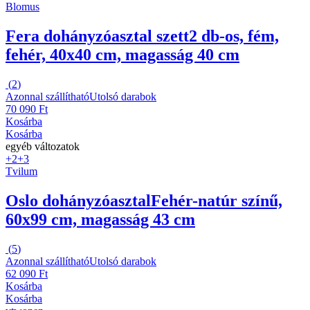
Blomus
Fera dohányzóasztal szett
2 db-os, fém,
fehér, 40x40 cm, magasság 40 cm
(
2
)
Azonnal szállítható
Utolsó darabok
70 090 Ft
Kosárba
Kosárba
egyéb változatok
+2
+3
Tvilum
Oslo dohányzóasztal
Fehér-natúr színű,
60x99 cm, magasság 43 cm
(
5
)
Azonnal szállítható
Utolsó darabok
62 090 Ft
Kosárba
Kosárba