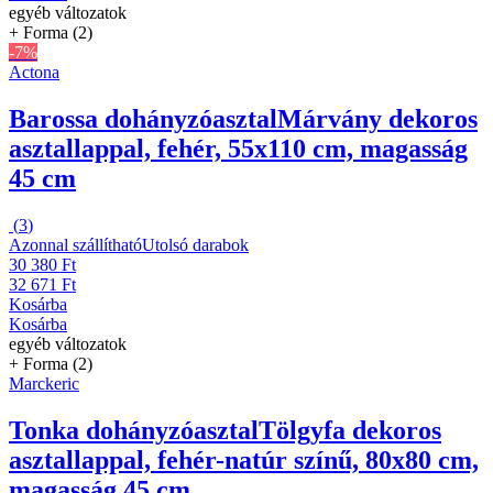
egyéb változatok
+ Forma (2)
-7%
Actona
Barossa dohányzóasztal
Márvány dekoros
asztallappal, fehér, 55x110 cm, magasság
45 cm
(
3
)
Azonnal szállítható
Utolsó darabok
30 380 Ft
32 671 Ft
Kosárba
Kosárba
egyéb változatok
+ Forma (2)
Marckeric
Tonka dohányzóasztal
Tölgyfa dekoros
asztallappal, fehér-natúr színű, 80x80 cm,
magasság 45 cm