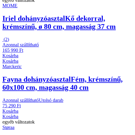
egyéb változatok
MOME
Iriel dohányzóasztal
Kő dekorral,
krémszínű, ø 80 cm, magasság 37 cm
(
2
)
Azonnal szállítható
165 990 Ft
Kosárba
Kosárba
Marckeric
Fayna dohányzóasztal
Fém, krémszínű,
60x100 cm, magasság 40 cm
Azonnal szállítható
Utolsó darab
75 290 Ft
Kosárba
Kosárba
egyéb változatok
Støraa