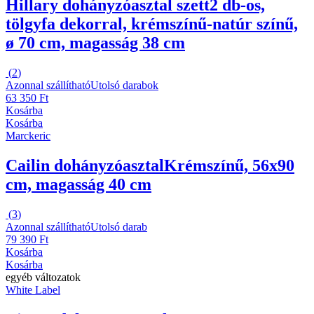
Hillary dohányzóasztal szett
2 db-os,
tölgyfa dekorral, krémszínű-natúr színű,
ø 70 cm, magasság 38 cm
(
2
)
Azonnal szállítható
Utolsó darabok
63 350 Ft
Kosárba
Kosárba
Marckeric
Cailin dohányzóasztal
Krémszínű, 56x90
cm, magasság 40 cm
(
3
)
Azonnal szállítható
Utolsó darab
79 390 Ft
Kosárba
Kosárba
egyéb változatok
White Label