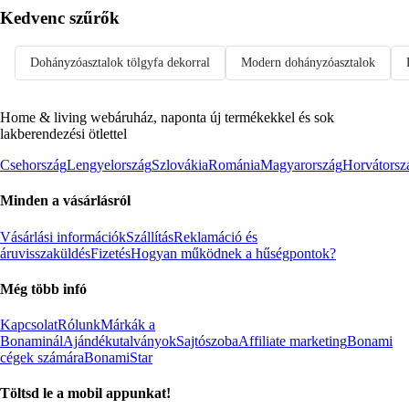
Kedvenc szűrők
Dohányzóasztalok tölgyfa dekorral
Modern dohányzóasztalok
Home & living webáruház, naponta új termékekkel és sok
lakberendezési ötlettel
Csehország
Lengyelország
Szlovákia
Románia
Magyarország
Horvátorsz
Minden a vásárlásról
Vásárlási információk
Szállítás
Reklamáció és
áruvisszaküldés
Fizetés
Hogyan működnek a hűségpontok?
Még több infó
Kapcsolat
Rólunk
Márkák a
Bonaminál
Ajándékutalványok
Sajtószoba
Affiliate marketing
Bonami
cégek számára
BonamiStar
Töltsd le a mobil appunkat!