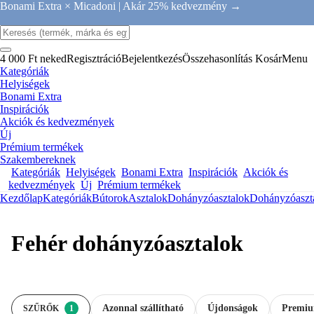
Bonami Extra × Micadoni |
Akár 25% kedvezmény →
4 000 Ft neked
Regisztráció
Bejelentkezés
Összehasonlítás
Kosár
Menu
Kategóriák
Helyiségek
Bonami Extra
Inspirációk
Akciók és kedvezmények
Új
Prémium termékek
Szakembereknek
Kategóriák
Helyiségek
Bonami Extra
Inspirációk
Akciók és
kedvezmények
Új
Prémium termékek
Kezdőlap
Kategóriák
Bútorok
Asztalok
Dohányzóasztalok
Dohányzóaszt
Fehér dohányzóasztalok
Azonnal szállítható
Újdonságok
Premi
SZŰRŐK
1