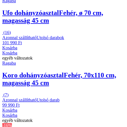
Ragaba
Ufo dohányzóasztal
Fehér, ø 70 cm,
magasság 45 cm
(
16
)
Azonnal szállítható
Utolsó darabok
101 990 Ft
Kosárba
Kosárba
egyéb változatok
Ragaba
Koro dohányzóasztal
Fehér, 70x110 cm,
magasság 45 cm
(
7
)
Azonnal szállítható
Utolsó darab
99 990 Ft
Kosárba
Kosárba
egyéb változatok
-16%