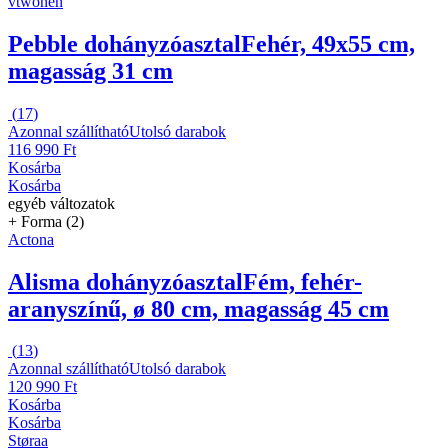
vtwonen
Pebble dohányzóasztal
Fehér, 49x55 cm,
magasság 31 cm
(
17
)
Azonnal szállítható
Utolsó darabok
116 990 Ft
Kosárba
Kosárba
egyéb változatok
+ Forma (2)
Actona
Alisma dohányzóasztal
Fém, fehér-
aranyszínű, ø 80 cm, magasság 45 cm
(
13
)
Azonnal szállítható
Utolsó darabok
120 990 Ft
Kosárba
Kosárba
Støraa