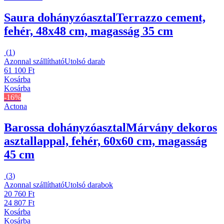
Saura dohányzóasztal
Terrazzo cement,
fehér, 48x48 cm, magasság 35 cm
(
1
)
Azonnal szállítható
Utolsó darab
61 100 Ft
Kosárba
Kosárba
-16%
Actona
Barossa dohányzóasztal
Márvány dekoros
asztallappal, fehér, 60x60 cm, magasság
45 cm
(
3
)
Azonnal szállítható
Utolsó darabok
20 760 Ft
24 807 Ft
Kosárba
Kosárba