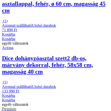
asztallappal, fehér, ø 60 cm, magasság 45
cm
(
1
)
Azonnal szállítható
Utolsó darabok
71 890 Ft
Kosárba
Kosárba
egyéb változatok
Actona
Dice dohányzóasztal szett
2 db-os,
márvány dekorral, fehér, 58x58 cm,
magasság 40 cm
(
1
)
Azonnal szállítható
Utolsó darabok
133 990 Ft
Kosárba
Kosárba
egyéb változatok
Premium