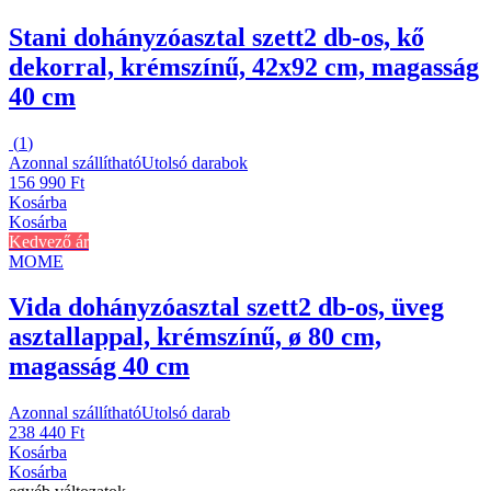
Stani dohányzóasztal szett
2 db-os, kő
dekorral, krémszínű, 42x92 cm, magasság
40 cm
(
1
)
Azonnal szállítható
Utolsó darabok
156 990 Ft
Kosárba
Kosárba
Kedvező ár
MOME
Vida dohányzóasztal szett
2 db-os, üveg
asztallappal, krémszínű, ø 80 cm,
magasság 40 cm
Azonnal szállítható
Utolsó darab
238 440 Ft
Kosárba
Kosárba