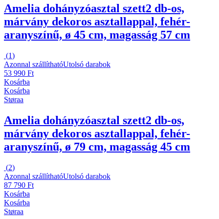
Amelia dohányzóasztal szett
2 db-os,
márvány dekoros asztallappal, fehér-
aranyszínű, ø 45 cm, magasság 57 cm
(
1
)
Azonnal szállítható
Utolsó darabok
53 990 Ft
Kosárba
Kosárba
Støraa
Amelia dohányzóasztal szett
2 db-os,
márvány dekoros asztallappal, fehér-
aranyszínű, ø 79 cm, magasság 45 cm
(
2
)
Azonnal szállítható
Utolsó darabok
87 790 Ft
Kosárba
Kosárba
Støraa