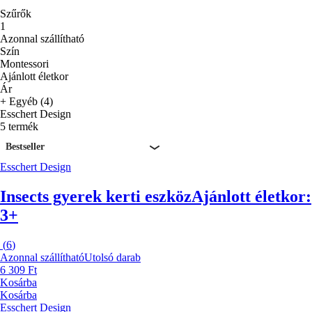
Szűrők
1
Azonnal szállítható
Szín
Montessori
Ajánlott életkor
Ár
+ Egyéb (4)
Esschert Design
5 termék
Bestseller
Esschert Design
Insects gyerek kerti eszköz
Ajánlott életkor:
3+
(
6
)
Azonnal szállítható
Utolsó darab
6 309 Ft
Kosárba
Kosárba
Esschert Design