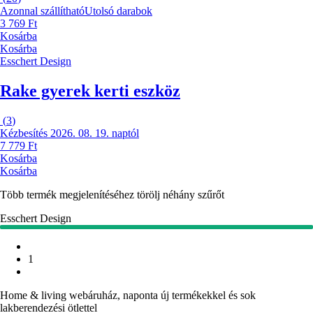
Azonnal szállítható
Utolsó darabok
3 769 Ft
Kosárba
Kosárba
Esschert Design
Rake gyerek kerti eszköz
(
3
)
Kézbesítés 2026. 08. 19. naptól
7 779 Ft
Kosárba
Kosárba
Több termék megjelenítéséhez törölj néhány szűrőt
Esschert Design
1
Home & living webáruház, naponta új termékekkel és sok
lakberendezési ötlettel