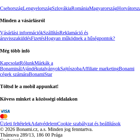
Csehország
Lengyelország
Szlovákia
Románia
Magyarország
Horvátorsz
Minden a vásárlásról
Vásárlási információk
Szállítás
Reklamáció és
áruvisszaküldés
Fizetés
Hogyan működnek a hűségpontok?
Még több infó
Kapcsolat
Rólunk
Márkák a
Bonaminál
Ajándékutalványok
Sajtószoba
Affiliate marketing
Bonami
cégek számára
BonamiStar
Töltsd le a mobil appunkat!
Kövess minket a közösségi oldalakon
Üzleti feltételek
Adatvédelem
Cookie szabályzat és beállítások
© 2026 Bonami.cz, a.s. Minden jog fenntartva.
Thámova 289/13, 186 00 Prága