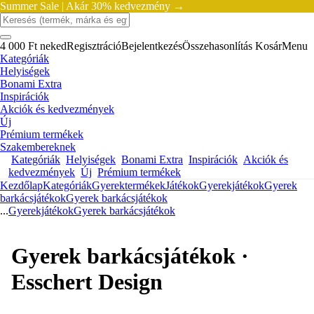
Summer Sale |
Akár 30% kedvezmény →
4 000 Ft neked
Regisztráció
Bejelentkezés
Összehasonlítás
Kosár
Menu
Kategóriák
Helyiségek
Bonami Extra
Inspirációk
Akciók és kedvezmények
Új
Prémium termékek
Szakembereknek
Kategóriák
Helyiségek
Bonami Extra
Inspirációk
Akciók és
kedvezmények
Új
Prémium termékek
Kezdőlap
Kategóriák
Gyerektermékek
Játékok
Gyerekjátékok
Gyerek
barkácsjátékok
Gyerek barkácsjátékok
...
Gyerekjátékok
Gyerek barkácsjátékok
Gyerek barkácsjátékok ·
Esschert Design