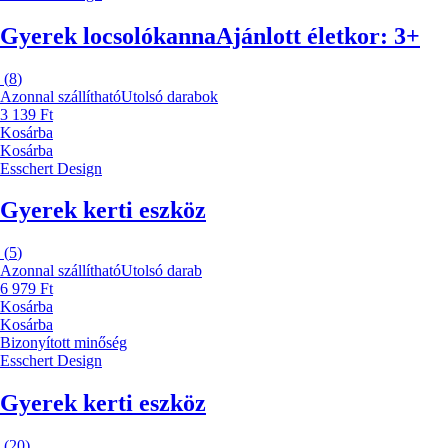
Gyerek locsolókanna
Ajánlott életkor: 3+
(
8
)
Azonnal szállítható
Utolsó darabok
3 139 Ft
Kosárba
Kosárba
Esschert Design
Gyerek kerti eszköz
(
5
)
Azonnal szállítható
Utolsó darab
6 979 Ft
Kosárba
Kosárba
Bizonyított minőség
Esschert Design
Gyerek kerti eszköz
(
20
)