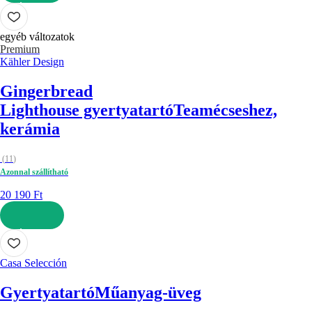
KOSÁRBA
egyéb változatok
Premium
Kähler Design
Gingerbread
Lighthouse gyertyatartó
Teamécseshez,
kerámia
(
11
)
Azonnal szállítható
20 190 Ft
KOSÁRBA
Casa Selección
Gyertyatartó
Műanyag-üveg