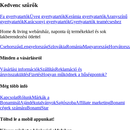
Kedvenc szűrők
Fa gyertyatartók
Üveg gyertyatartók
Kerámia gyertyatartók
Aranyszínű
gyertyatartók
Karácsonyi gyertyatartók
Gyertyatartók teamécseshez
Home & living webáruház, naponta új termékekkel és sok
lakberendezési ötlettel
Csehország
Lengyelország
Szlovákia
Románia
Magyarország
Horvátorsz
Minden a vásárlásról
Vásárlási információk
Szállítás
Reklamáció és
áruvisszaküldés
Fizetés
Hogyan működnek a hűségpontok?
Még több infó
Kapcsolat
Rólunk
Márkák a
Bonaminál
Ajándékutalványok
Sajtószoba
Affiliate marketing
Bonami
cégek számára
BonamiStar
Töltsd le a mobil appunkat!