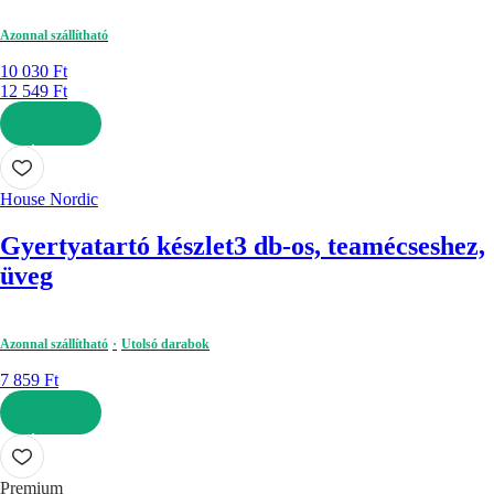
Azonnal szállítható
10 030 Ft
12 549 Ft
KOSÁRBA
House Nordic
Gyertyatartó készlet
3 db-os, teamécseshez,
üveg
Azonnal szállítható
Utolsó darabok
7 859 Ft
KOSÁRBA
Premium