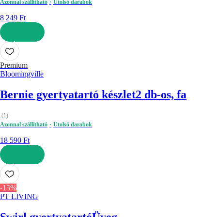
Azonnal szállítható
Utolsó darabok
8 249 Ft
KOSÁRBA
Premium
Bloomingville
Bernie gyertyatartó készlet
2 db-os, fa
(
1
)
Azonnal szállítható
Utolsó darabok
18 590 Ft
KOSÁRBA
-15%
PT LIVING