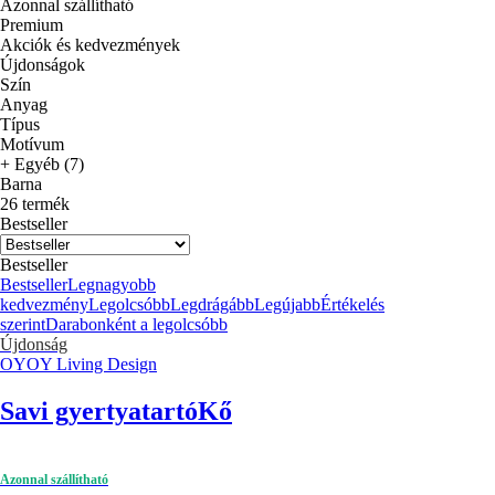
Azonnal szállítható
Premium
Akciók és kedvezmények
Újdonságok
Szín
Anyag
Típus
Motívum
+ Egyéb (7)
Barna
26 termék
Bestseller
Bestseller
Bestseller
Legnagyobb
kedvezmény
Legolcsóbb
Legdrágább
Legújabb
Értékelés
szerint
Darabonként a legolcsóbb
Újdonság
OYOY Living Design
Savi gyertyatartó
Kő
Azonnal szállítható