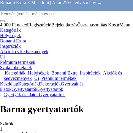
Bonami Extra × Micadoni |
Akár 25% kedvezmény →
4 000 Ft neked
Regisztráció
Bejelentkezés
Összehasonlítás
Kosár
Menu
Kategóriák
Helyiségek
Bonami Extra
Inspirációk
Akciók és kedvezmények
Új
Prémium termékek
Szakembereknek
Kategóriák
Helyiségek
Bonami Extra
Inspirációk
Akciók és
kedvezmények
Új
Prémium termékek
Kezdőlap
Kategóriák
Dekorációk
Gyertyák és
illatok
Gyertyatartók
Gyertyatartók
...
Gyertyák és illatok
Gyertyatartók
Barna gyertyatartók
Szűrők
1