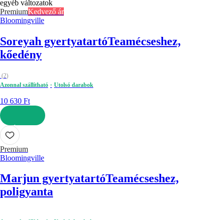
egyéb változatok
Premium
Kedvező ár
Bloomingville
Soreyah gyertyatartó
Teamécseshez,
kőedény
(
2
)
Azonnal szállítható
Utolsó darabok
10 630 Ft
KOSÁRBA
Premium
Bloomingville
Marjun gyertyatartó
Teamécseshez,
poligyanta