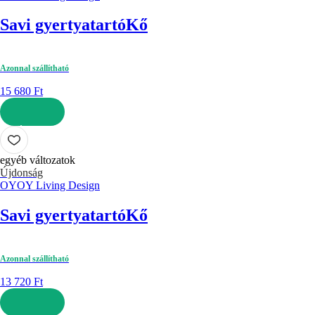
Savi gyertyatartó
Kő
Azonnal szállítható
15 680 Ft
KOSÁRBA
egyéb változatok
Újdonság
OYOY Living Design
Savi gyertyatartó
Kő
Azonnal szállítható
13 720 Ft