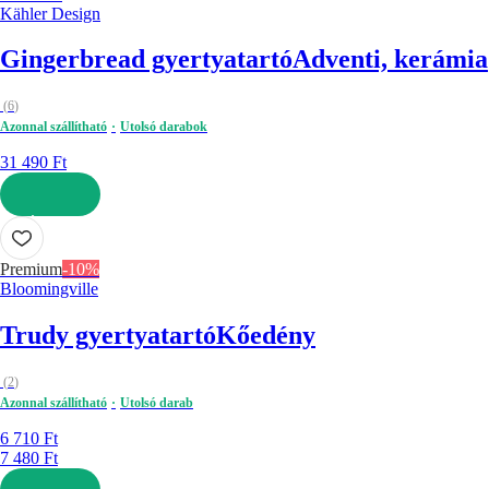
Kähler Design
Gingerbread gyertyatartó
Adventi, kerámia
(
6
)
Azonnal szállítható
Utolsó darabok
31 490 Ft
KOSÁRBA
Premium
-10%
Bloomingville
Trudy gyertyatartó
Kőedény
(
2
)
Azonnal szállítható
Utolsó darab
6 710 Ft
7 480 Ft