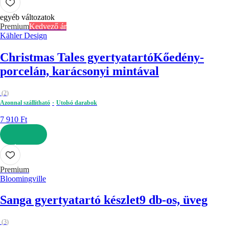
egyéb változatok
Premium
Kedvező ár
Kähler Design
Christmas Tales gyertyatartó
Kőedény-
porcelán, karácsonyi mintával
(
2
)
Azonnal szállítható
Utolsó darabok
7 910 Ft
KOSÁRBA
Premium
Bloomingville
Sanga gyertyatartó készlet
9 db-os, üveg
(
3
)