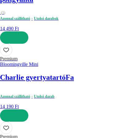
(
1
)
Azonnal szállítható
Utolsó darabok
14 490 Ft
KOSÁRBA
Premium
Bloomingville Mini
Charlie gyertyatartó
Fa
Azonnal szállítható
Utolsó darab
14 190 Ft
KOSÁRBA
Premium