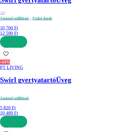
Swirl gyertyatartó
Üveg
(
1
)
Azonnal szállítható
Utolsó darab
10 700 Ft
12 590 Ft
KOSÁRBA
-44%
PT LIVING
Swirl gyertyatartó
Üveg
Azonnal szállítható
5 820 Ft
10 489 Ft
KOSÁRBA