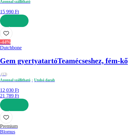
Azonnal szállítható
15 990 Ft
KOSÁRBA
-44%
Dutchbone
Gem gyertyatartó
Teamécseshez, fém-kő
(
13
)
Azonnal szállítható
Utolsó darab
12 030 Ft
21 789 Ft
KOSÁRBA
Premium
Blomus