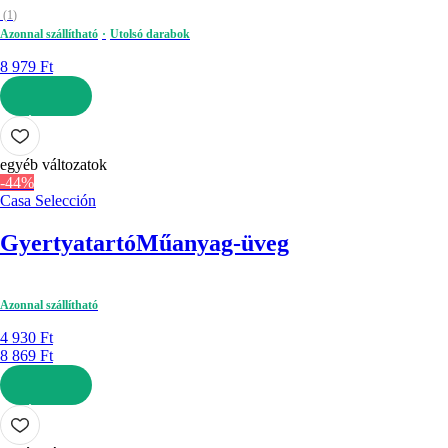
(
1
)
Azonnal szállítható
Utolsó darabok
8 979 Ft
KOSÁRBA
egyéb változatok
-44%
Casa Selección
Gyertyatartó
Műanyag-üveg
Azonnal szállítható
4 930 Ft
8 869 Ft
KOSÁRBA