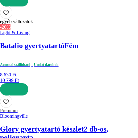
KOSÁRBA
egyéb változatok
-20%
Light & Living
Batalio gyertyatartó
Fém
Azonnal szállítható
Utolsó darabok
8 630 Ft
10 799 Ft
KOSÁRBA
Premium
Bloomingville
Glory gyertyatartó készlet
2 db-os,
poligyanta