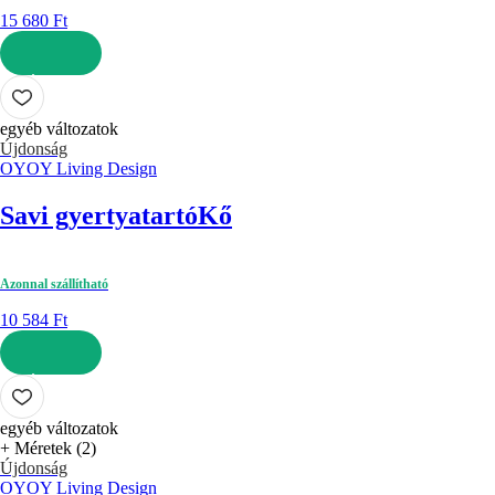
15 680 Ft
KOSÁRBA
egyéb változatok
Újdonság
OYOY Living Design
Savi gyertyatartó
Kő
Azonnal szállítható
10 584 Ft
KOSÁRBA
egyéb változatok
+ Méretek (2)
Újdonság
OYOY Living Design