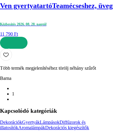
Ven gyertyatartó
Teamécseshez, üveg
Kézbesítés 2026. 08. 28. naptól
11 790 Ft
KOSÁRBA
Több termék megjelenítéséhez törölj néhány szűrőt
Barna
1
Kapcsolódó kategóriák
Dekorációk
Gyertyák
Lámpások
Diffúzorok és
illatosítók
Aromalámpák
Dekorációs kiegészítők