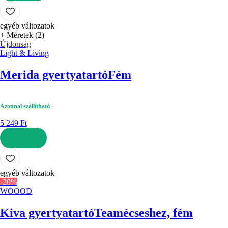
KOSÁRBA
egyéb változatok
+ Méretek (2)
Újdonság
Light & Living
Merida gyertyatartó
Fém
Azonnal szállítható
5 249 Ft
KOSÁRBA
egyéb változatok
-20%
WOOOD
Kiva gyertyatartó
Teamécseshez, fém