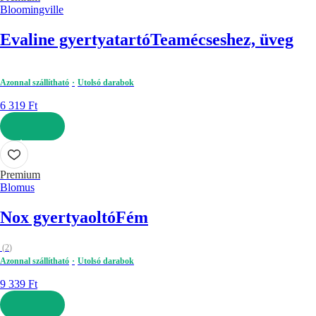
Bloomingville
Evaline gyertyatartó
Teamécseshez, üveg
Azonnal szállítható
Utolsó darabok
6 319 Ft
KOSÁRBA
Premium
Blomus
Nox gyertyaoltó
Fém
(
2
)
Azonnal szállítható
Utolsó darabok
9 339 Ft