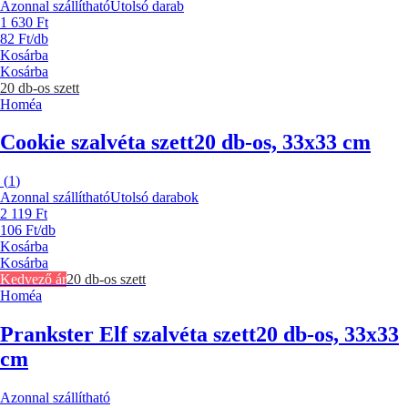
Azonnal szállítható
Utolsó darab
1 630 Ft
82 Ft/db
Kosárba
Kosárba
20 db-os szett
Homéa
Cookie szalvéta szett
20 db-os, 33x33 cm
(
1
)
Azonnal szállítható
Utolsó darabok
2 119 Ft
106 Ft/db
Kosárba
Kosárba
Kedvező ár
20 db-os szett
Homéa
Prankster Elf szalvéta szett
20 db-os, 33x33
cm
Azonnal szállítható