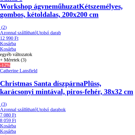
Workshop ágyneműhuzat
Kétszemélyes,
gombos, kétoldalas, 200x200 cm
(
2
)
Azonnal szállítható
Utolsó darab
12 990 Ft
Kosárba
Kosárba
egyéb változatok
+ Méretek (3)
-12%
Catherine Lansfield
Christmas Santa díszpárna
Plüss,
karácsonyi mintával, piros-fehér, 38x32 cm
(
3
)
Azonnal szállítható
Utolsó darabok
7 080 Ft
8 059 Ft
Kosárba
Kosárba