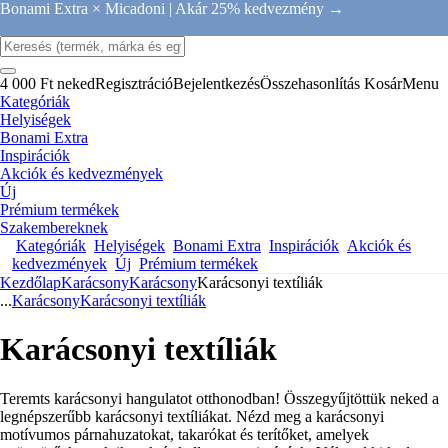
Bonami Extra × Micadoni |
Akár 25% kedvezmény →
4 000 Ft neked
Regisztráció
Bejelentkezés
Összehasonlítás
Kosár
Menu
Kategóriák
Helyiségek
Bonami Extra
Inspirációk
Akciók és kedvezmények
Új
Prémium termékek
Szakembereknek
Kategóriák
Helyiségek
Bonami Extra
Inspirációk
Akciók és
kedvezmények
Új
Prémium termékek
Kezdőlap
Karácsony
Karácsony
Karácsonyi textíliák
...
Karácsony
Karácsonyi textíliák
Karácsonyi textíliák
Teremts karácsonyi hangulatot otthonodban! Összegyűjtöttük neked a
legnépszerűbb karácsonyi textíliákat. Nézd meg a karácsonyi
motívumos párnahuzatokat, takarókat és terítőket, amelyek