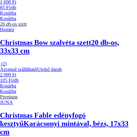
1 690 Ft
85 Ft/db
Kosárba
Kosárba
20 db-os szett
Homéa
Christmas Bow szalvéta szett
20 db-os,
33x33 cm
(
2
)
Azonnal szállítható
Utolsó darab
2 099 Ft
105 Ft/db
Kosárba
Kosárba
Premium
JUNA
Christmas Fable edényfogó
kesztyű
Karácsonyi mintával, bézs, 17x33
cm