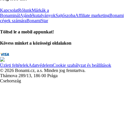
Kapcsolat
Rólunk
Márkák a
Bonaminál
Ajándékutalványok
Sajtószoba
Affiliate marketing
Bonami
cégek számára
BonamiStar
Töltsd le a mobil appunkat!
Kövess minket a közösségi oldalakon
Üzleti feltételek
Adatvédelem
Cookie szabályzat és beállítások
© 2026 Bonami.cz, a.s. Minden jog fenntartva.
Thámova 289/13, 186 00 Prága
Csehország