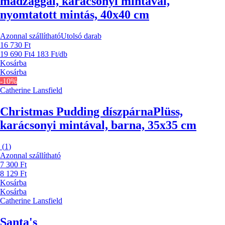
madzaggal, karácsonyi mintával,
nyomtatott mintás, 40x40 cm
Azonnal szállítható
Utolsó darab
16 730 Ft
19 690 Ft
4 183 Ft/db
Kosárba
Kosárba
-10%
Catherine Lansfield
Christmas Pudding díszpárna
Plüss,
karácsonyi mintával, barna, 35x35 cm
(
1
)
Azonnal szállítható
7 300 Ft
8 129 Ft
Kosárba
Kosárba
Catherine Lansfield
Santa's