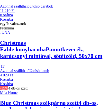
Azonnal szállítható
Utolsó darabok
11 210 Ft
Kosárba
Kosárba
egyéb változatok
Premium
JUNA
Christmas
Fable konyharuha
Pamutkeverék,
karácsonyi mintával, sötétzöld, 50x70 cm
(
1
)
Azonnal szállítható
Utolsó darab
4 029 Ft
Kosárba
Kosárba
-15%
4 db-os szett
Mila Home
Blue Christmas székpárna szett
4 db-os,