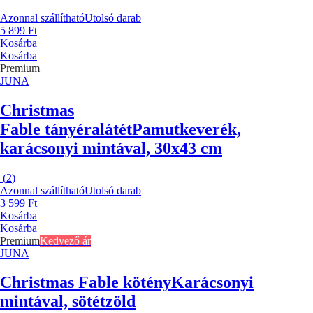
Azonnal szállítható
Utolsó darab
5 899 Ft
Kosárba
Kosárba
Premium
JUNA
Christmas
Fable tányéralátét
Pamutkeverék,
karácsonyi mintával, 30x43 cm
(
2
)
Azonnal szállítható
Utolsó darab
3 599 Ft
Kosárba
Kosárba
Premium
Kedvező ár
JUNA
Christmas Fable kötény
Karácsonyi
mintával, sötétzöld