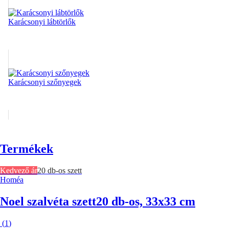
Karácsonyi lábtörlők
Karácsonyi szőnyegek
Termékek
Kedvező ár
20 db-os szett
Homéa
Noel szalvéta szett
20 db-os, 33x33 cm
(
1
)