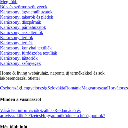
Még több
Bőr- és szőrme szőnyegek
Karácsonyi ágyneműhuzatok
Karácsonyi takarók és plédek
Karácsonyi díszpárnák
Karácsonyi párnahuzatok
Karácsonyi asztalterítők
Karácsonyi terítők
Karácsonyi teríték
Karácsonyi konyhai textíliák
Karácsonyi fürdőszoba textíliák
Karácsonyi lábtörlők
Karácsonyi szőnyegek
Home & living webáruház, naponta új termékekkel és sok
lakberendezési ötlettel
Csehország
Lengyelország
Szlovákia
Románia
Magyarország
Horvátorsz
Minden a vásárlásról
Vásárlási információk
Szállítás
Reklamáció és
áruvisszaküldés
Fizetés
Hogyan működnek a hűségpontok?
Még több infó