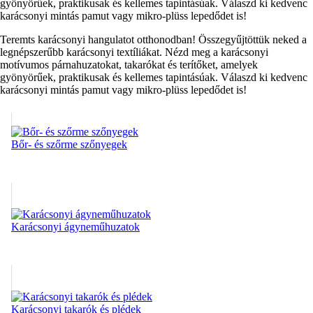
gyönyörűek, praktikusak és kellemes tapintásúak. Válaszd ki kedvenc
karácsonyi mintás pamut vagy mikro-plüss lepedődet is!
Teremts karácsonyi hangulatot otthonodban! Összegyűjtöttük neked a
legnépszerűbb karácsonyi textíliákat. Nézd meg a karácsonyi
motívumos párnahuzatokat, takarókat és terítőket, amelyek
gyönyörűek, praktikusak és kellemes tapintásúak. Válaszd ki kedvenc
karácsonyi mintás pamut vagy mikro-plüss lepedődet is!
Bőr- és szőrme szőnyegek
Karácsonyi ágyneműhuzatok
Karácsonyi takarók és plédek