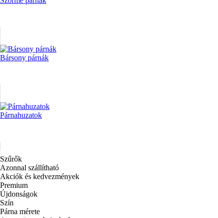
Szőrme párnák
Bársony párnák
Párnahuzatok
Szűrők
Azonnal szállítható
Akciók és kedvezmények
Premium
Újdonságok
Szín
Párna mérete