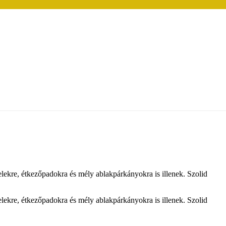
elekre, étkezőpadokra és mély ablakpárkányokra is illenek. Szolid
elekre, étkezőpadokra és mély ablakpárkányokra is illenek. Szolid