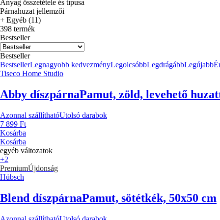
Anyag összetétele és típusa
Párnahuzat jellemzői
+ Egyéb (11)
398 termék
Bestseller
Bestseller
Bestseller
Legnagyobb kedvezmény
Legolcsóbb
Legdrágább
Legújabb
Ér
Tiseco Home Studio
Abby díszpárna
Pamut, zöld, levehető huzat
Azonnal szállítható
Utolsó darabok
7 899 Ft
Kosárba
Kosárba
egyéb változatok
+2
Premium
Újdonság
Hübsch
Blend díszpárna
Pamut, sötétkék, 50x50 cm
Azonnal szállítható
Utolsó darabok