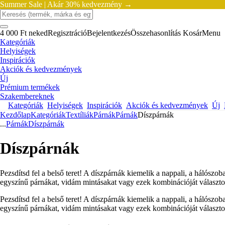
Summer Sale |
Akár 30% kedvezmény →
4 000 Ft neked
Regisztráció
Bejelentkezés
Összehasonlítás
Kosár
Menu
Kategóriák
Helyiségek
Inspirációk
Akciók és kedvezmények
Új
Prémium termékek
Szakembereknek
Kategóriák
Helyiségek
Inspirációk
Akciók és kedvezmények
Új
Kezdőlap
Kategóriák
Textíliák
Párnák
Párnák
Díszpárnák
...
Párnák
Díszpárnák
Díszpárnák
Pezsdítsd fel a belső teret! A díszpárnák kiemelik a nappali, a hálósz
egyszínű párnákat, vidám mintásakat vagy ezek kombinációját választ
Pezsdítsd fel a belső teret! A díszpárnák kiemelik a nappali, a hálósz
egyszínű párnákat, vidám mintásakat vagy ezek kombinációját választ