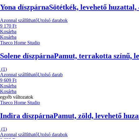
Yona díszpárna
Sötétkék, levehető huzattal
Azonnal szállítható
Utolsó darabok
9 170 Ft
Kosárba
Kosárba
Tiseco Home Studio
Solene díszpárna
Pamut, terrakotta színű, l
(
1
)
Azonnal szállítható
Utolsó darab
9 609 Ft
Kosárba
Kosárba
egyéb változatok
Tiseco Home Studio
Indira díszpárna
Pamut, zöld, levehető huza
(
1
)
Azonnal szállítható
Utolsó darabok