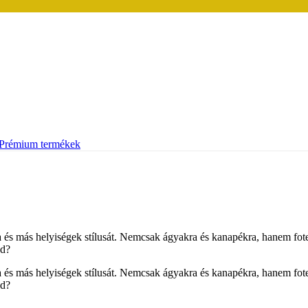
Prémium termékek
oba és más helyiségek stílusát. Nemcsak ágyakra és kanapékra, hanem fot
od?
oba és más helyiségek stílusát. Nemcsak ágyakra és kanapékra, hanem fot
od?