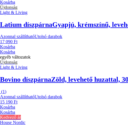
Kosárba
Újdonság
Light & Living
Latium díszpárna
Gyapjú, krémszínű, leveh
Azonnal szállítható
Utolsó darabok
17 090 Ft
Kosárba
Kosárba
egyéb változatok
Újdonság
Light & Living
Bovino díszpárna
Zöld, levehető huzattal, 
(
1
)
Azonnal szállítható
Utolsó darabok
15 190 Ft
Kosárba
Kosárba
Kedvező ár
House Nordic