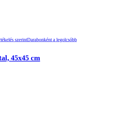
tékelés szerint
Darabonként a legolcsóbb
tal, 45x45 cm