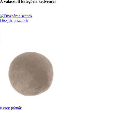
A választott kategória kedvencei
Díszpárna szettek
Kerek párnák