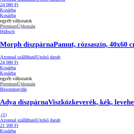
24 080 Ft
Kosárba
Kosárba
egyéb változatok
Premium
Újdonság
Hübsch
Morph díszpárna
Pamut, rózsaszín, 40x60 
Azonnal szállítható
Utolsó darab
24 080 Ft
Kosárba
Kosárba
egyéb változatok
Premium
Újdonság
Bloomingville
Adya díszpárna
Viszkózkeverék, kék, levehe
(
1
)
Azonnal szállítható
Utolsó darab
21 390 Ft
Kosárba