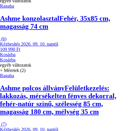
egyéb változatok
Ragaba
Ashme konzolasztal
Fehér, 35x85 cm,
magasság 74 cm
(
6
)
Kézbesítés 2026. 09. 10. naptól
109 990 Ft
Kosárba
Kosárba
egyéb változatok
+ Méretek (2)
Ragaba
Ashme polcos állvány
Felületkezelés:
lakkozás, mérsékelten fényes dekorral,
fehér-natúr színű, szélesség 85 cm,
magasság 180 cm, mélység 35 cm
(
7
)
Kézbesítés 2026. 09. 10. naptól