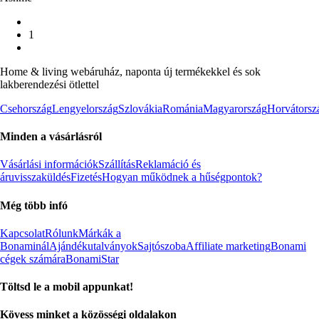
1
Home & living webáruház, naponta új termékekkel és sok
lakberendezési ötlettel
Csehország
Lengyelország
Szlovákia
Románia
Magyarország
Horvátorsz
Minden a vásárlásról
Vásárlási információk
Szállítás
Reklamáció és
áruvisszaküldés
Fizetés
Hogyan működnek a hűségpontok?
Még több infó
Kapcsolat
Rólunk
Márkák a
Bonaminál
Ajándékutalványok
Sajtószoba
Affiliate marketing
Bonami
cégek számára
BonamiStar
Töltsd le a mobil appunkat!
Kövess minket a közösségi oldalakon