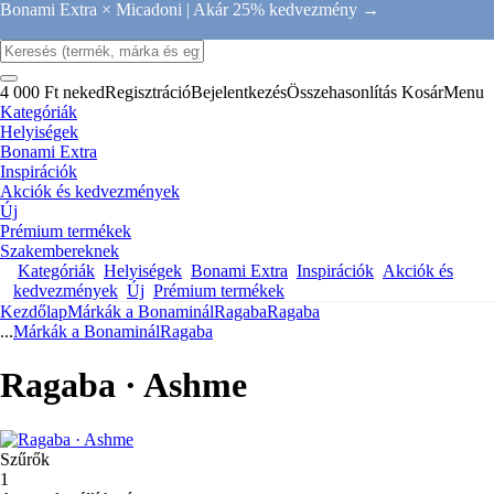
Bonami Extra × Micadoni |
Akár 25% kedvezmény →
4 000 Ft neked
Regisztráció
Bejelentkezés
Összehasonlítás
Kosár
Menu
Kategóriák
Helyiségek
Bonami Extra
Inspirációk
Akciók és kedvezmények
Új
Prémium termékek
Szakembereknek
Kategóriák
Helyiségek
Bonami Extra
Inspirációk
Akciók és
kedvezmények
Új
Prémium termékek
Kezdőlap
Márkák a Bonaminál
Ragaba
Ragaba
...
Márkák a Bonaminál
Ragaba
Ragaba · Ashme
Szűrők
1