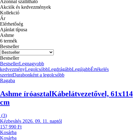
Azonnal szállítható
Akciók és kedvezmények
Kollekció
Ár
Elérhetőség
Ajánlat típusa
Ashme
6 termék
Bestseller
Bestseller
Bestseller
Legnagyobb
kedvezmény
Legolcsóbb
Legdrágább
Legújabb
Értékelés
szerint
Darabonként a legolcsóbb
Ragaba
Ashme íróasztal
Kábelátvezetővel, 61x114
cm
(
3
)
Kézbesítés 2026. 09. 11. naptól
157 990 Ft
Kosárba
Kosárba