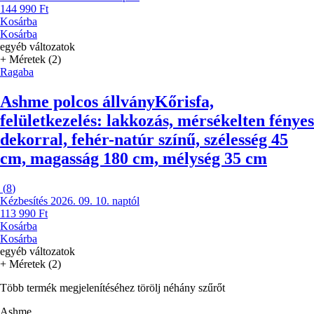
144 990 Ft
Kosárba
Kosárba
egyéb változatok
+ Méretek (2)
Ragaba
Ashme polcos állvány
Kőrisfa,
felületkezelés: lakkozás, mérsékelten fényes
dekorral, fehér-natúr színű, szélesség 45
cm, magasság 180 cm, mélység 35 cm
(
8
)
Kézbesítés 2026. 09. 10. naptól
113 990 Ft
Kosárba
Kosárba
egyéb változatok
+ Méretek (2)
Több termék megjelenítéséhez törölj néhány szűrőt
Ashme