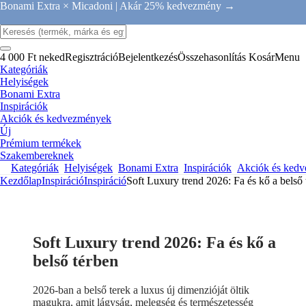
Bonami Extra × Micadoni |
Akár 25% kedvezmény →
4 000 Ft neked
Regisztráció
Bejelentkezés
Összehasonlítás
Kosár
Menu
Kategóriák
Helyiségek
Bonami Extra
Inspirációk
Akciók és kedvezmények
Új
Prémium termékek
Szakembereknek
Kategóriák
Helyiségek
Bonami Extra
Inspirációk
Akciók és ked
Kezdőlap
Inspiráció
Inspiráció
Soft Luxury trend 2026: Fa és kő a belső 
Soft Luxury trend 2026: Fa és kő a
belső térben
2026-ban a belső terek a luxus új dimenzióját öltik
magukra, amit lágyság, melegség és természetesség