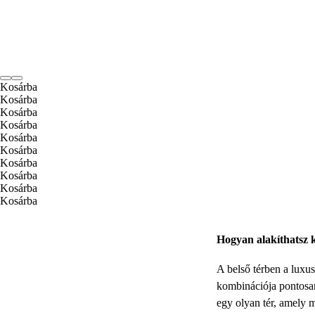
Kosárba
Kosárba
Kosárba
Kosárba
Kosárba
Kosárba
Kosárba
Kosárba
Kosárba
Kosárba
Hogyan alakíthatsz k
A belső térben a luxus
kombinációja pontosan
egy olyan tér, amely 