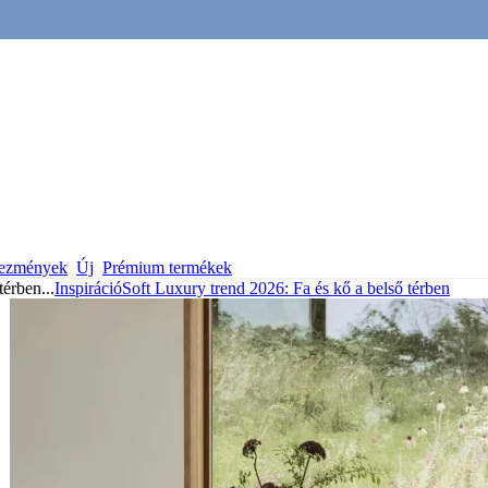
vezmények
Új
Prémium termékek
térben
...
Inspiráció
Soft Luxury trend 2026: Fa és kő a belső térben