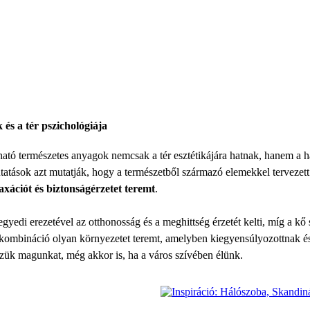
és a tér pszichológiája
lható természetes anyagok nemcsak a tér esztétikájára hatnak, hanem a 
utatások azt mutatják, hogy a természetből származó elemekkel tervezett
axációt és biztonságérzetet teremt
.
gyedi erezetével az otthonosság és a meghittség érzetét kelti, míg a kő st
 kombináció olyan környezetet teremt, amelyben kiegyensúlyozottnak és
zük magunkat, még akkor is, ha a város szívében élünk.