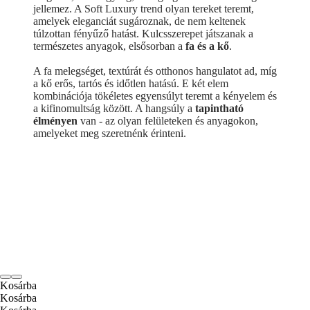
jellemez. A Soft Luxury trend olyan tereket teremt,
amelyek eleganciát sugároznak, de nem keltenek
túlzottan fényűző hatást. Kulcsszerepet játszanak a
természetes anyagok, elsősorban a
fa és a kő
.
A fa melegséget, textúrát és otthonos hangulatot ad, míg
a kő erős, tartós és időtlen hatású. E két elem
kombinációja tökéletes egyensúlyt teremt a kényelem és
a kifinomultság között. A hangsúly a
tapintható
élményen
van - az olyan felületeken és anyagokon,
amelyeket meg szeretnénk érinteni.
Kosárba
Kosárba