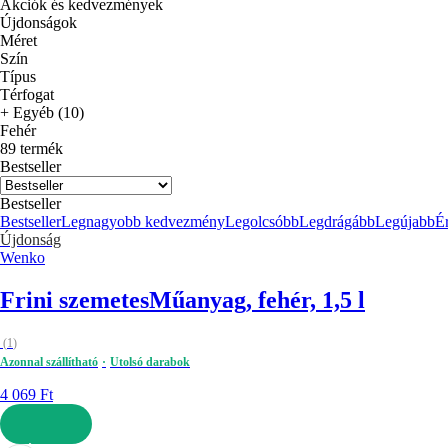
Akciók és kedvezmények
Újdonságok
Méret
Szín
Típus
Térfogat
+ Egyéb (10)
Fehér
89 termék
Bestseller
Bestseller
Bestseller
Legnagyobb kedvezmény
Legolcsóbb
Legdrágább
Legújabb
Ér
Újdonság
Wenko
Frini szemetes
Műanyag, fehér, 1,5 l
(
1
)
Azonnal szállítható
Utolsó darabok
4 069 Ft