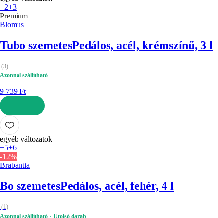
+2
+3
Premium
Blomus
Tubo szemetes
Pedálos, acél, krémszínű, 3 l
(
3
)
Azonnal szállítható
9 739 Ft
KOSÁRBA
egyéb változatok
+5
+6
-12%
Brabantia
Bo szemetes
Pedálos, acél, fehér, 4 l
(
1
)
Azonnal szállítható
Utolsó darab