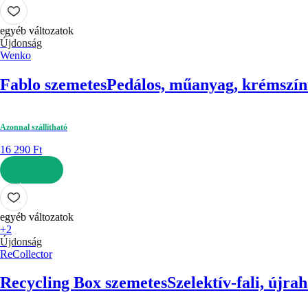
KOSÁRBA
egyéb változatok
Újdonság
Wenko
Fablo szemetes
Pedálos, műanyag, krémszínű
Azonnal szállítható
16 290 Ft
KOSÁRBA
egyéb változatok
+2
Újdonság
ReCollector
Recycling Box szemetes
Szelektív-fali, újra