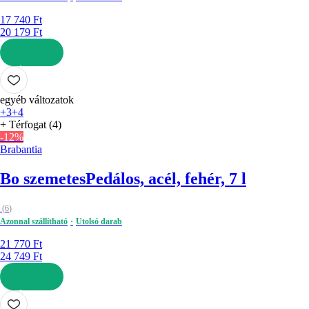
17 740 Ft
20 179 Ft
KOSÁRBA
egyéb változatok
+3
+4
+ Térfogat (4)
-12%
Brabantia
Bo szemetes
Pedálos, acél, fehér, 7 l
(
6
)
Azonnal szállítható
Utolsó darab
21 770 Ft
24 749 Ft
KOSÁRBA