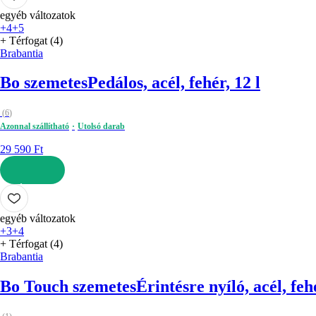
egyéb változatok
+4
+5
+ Térfogat (4)
Brabantia
Bo szemetes
Pedálos, acél, fehér, 12 l
(
6
)
Azonnal szállítható
Utolsó darab
29 590 Ft
KOSÁRBA
egyéb változatok
+3
+4
+ Térfogat (4)
Brabantia
Bo Touch szemetes
Érintésre nyíló, acél, fehé