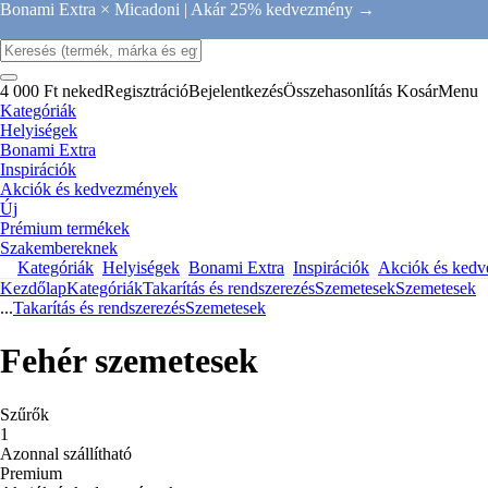
Bonami Extra × Micadoni |
Akár 25% kedvezmény →
4 000 Ft neked
Regisztráció
Bejelentkezés
Összehasonlítás
Kosár
Menu
Kategóriák
Helyiségek
Bonami Extra
Inspirációk
Akciók és kedvezmények
Új
Prémium termékek
Szakembereknek
Kategóriák
Helyiségek
Bonami Extra
Inspirációk
Akciók és ked
Kezdőlap
Kategóriák
Takarítás és rendszerezés
Szemetesek
Szemetesek
...
Takarítás és rendszerezés
Szemetesek
Fehér szemetesek
Szűrők
1
Azonnal szállítható
Premium