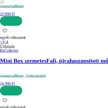
(
1
)
Azonnal szállítható
25 990 Ft
KOSÁRBA
egyéb változatok
+3
+4
Újdonság
ReCollector
Mini Box szemetes
Fali, újrahasznosított m
Azonnal szállítható
Utolsó darabok
16 990 Ft
KOSÁRBA
egyéb változatok