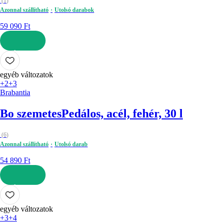
(
1
)
Azonnal szállítható
Utolsó darabok
59 090 Ft
KOSÁRBA
egyéb változatok
+2
+3
Brabantia
Bo szemetes
Pedálos, acél, fehér, 30 l
(
6
)
Azonnal szállítható
Utolsó darab
54 890 Ft
KOSÁRBA
egyéb változatok
+3
+4