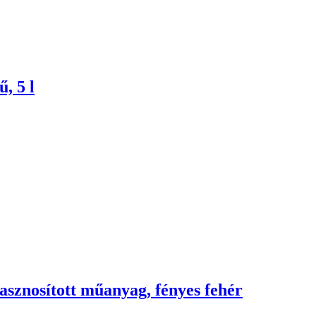
, 5 l
hasznosított műanyag, fényes fehér