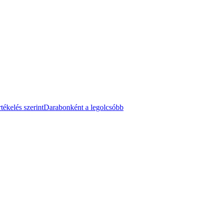
tékelés szerint
Darabonként a legolcsóbb