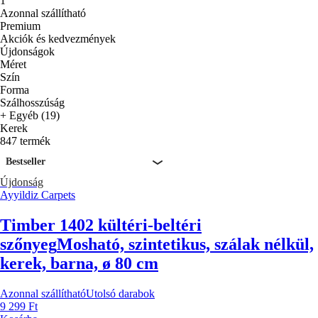
1
Azonnal szállítható
Premium
Akciók és kedvezmények
Újdonságok
Méret
Szín
Forma
Szálhosszúság
+ Egyéb (19)
Kerek
847 termék
Bestseller
Újdonság
Ayyildiz Carpets
Timber 1402 kültéri-beltéri
szőnyeg
Mosható, szintetikus, szálak nélkül,
kerek, barna, ø 80 cm
Azonnal szállítható
Utolsó darabok
9 299 Ft