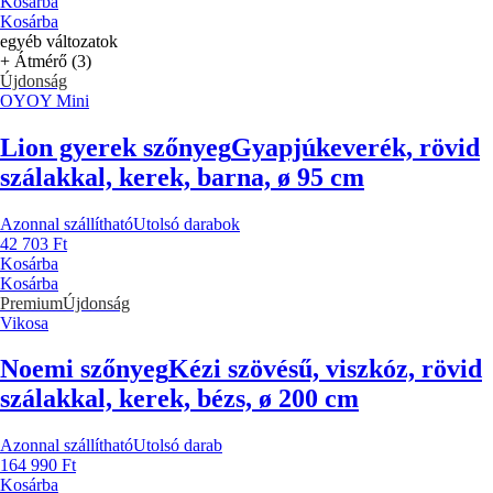
Kosárba
Kosárba
egyéb változatok
+ Átmérő (3)
Újdonság
OYOY Mini
Lion gyerek szőnyeg
Gyapjúkeverék, rövid
szálakkal, kerek, barna, ø 95 cm
Azonnal szállítható
Utolsó darabok
42 703 Ft
Kosárba
Kosárba
Premium
Újdonság
Vikosa
Noemi szőnyeg
Kézi szövésű, viszkóz, rövid
szálakkal, kerek, bézs, ø 200 cm
Azonnal szállítható
Utolsó darab
164 990 Ft
Kosárba