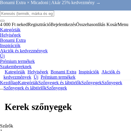
Bonami Extra × Micadoni |
Akár 25% kedvezmény →
4 000 Ft neked
Regisztráció
Bejelentkezés
Összehasonlítás
Kosár
Menu
Kategóriák
Helyiségek
Bonami Extra
Inspirációk
Akciók és kedvezmények
Új
Prémium termékek
Szakembereknek
Kategóriák
Helyiségek
Bonami Extra
Inspirációk
Akciók és
kedvezmények
Új
Prémium termékek
Kezdőlap
Kategóriák
Szőnyegek és lábtörlők
Szőnyegek
Szőnyegek
...
Szőnyegek és lábtörlők
Szőnyegek
Kerek szőnyegek
Szűrők