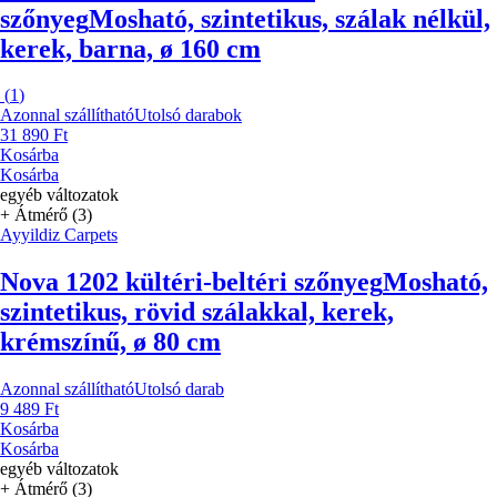
szőnyeg
Mosható, szintetikus, szálak nélkül,
kerek, barna, ø 160 cm
(
1
)
Azonnal szállítható
Utolsó darabok
31 890 Ft
Kosárba
Kosárba
egyéb változatok
+ Átmérő (3)
Ayyildiz Carpets
Nova 1202 kültéri-beltéri szőnyeg
Mosható,
szintetikus, rövid szálakkal, kerek,
krémszínű, ø 80 cm
Azonnal szállítható
Utolsó darab
9 489 Ft
Kosárba
Kosárba
egyéb változatok
+ Átmérő (3)