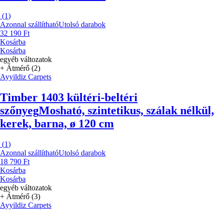
(
1
)
Azonnal szállítható
Utolsó darabok
32 190 Ft
Kosárba
Kosárba
egyéb változatok
+ Átmérő (2)
Ayyildiz Carpets
Timber 1403 kültéri-beltéri
szőnyeg
Mosható, szintetikus, szálak nélkül,
kerek, barna, ø 120 cm
(
1
)
Azonnal szállítható
Utolsó darabok
18 790 Ft
Kosárba
Kosárba
egyéb változatok
+ Átmérő (3)
Ayyildiz Carpets