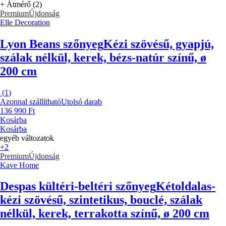
+ Átmérő (2)
Premium
Újdonság
Elle Decoration
Lyon Beans szőnyeg
Kézi szövésű, gyapjú,
szálak nélkül, kerek, bézs-natúr színű, ø
200 cm
(
1
)
Azonnal szállítható
Utolsó darab
136 990 Ft
Kosárba
Kosárba
egyéb változatok
+2
Premium
Újdonság
Kave Home
Despas kültéri-beltéri szőnyeg
Kétoldalas-
kézi szövésű, szintetikus, bouclé, szálak
nélkül, kerek, terrakotta színű, ø 200 cm