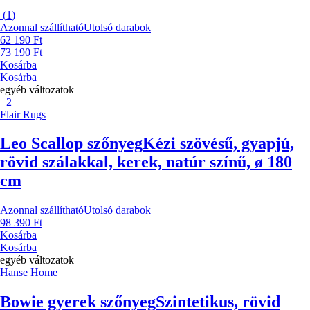
(
1
)
Azonnal szállítható
Utolsó darabok
62 190 Ft
73 190 Ft
Kosárba
Kosárba
egyéb változatok
+2
Flair Rugs
Leo Scallop szőnyeg
Kézi szövésű, gyapjú,
rövid szálakkal, kerek, natúr színű, ø 180
cm
Azonnal szállítható
Utolsó darabok
98 390 Ft
Kosárba
Kosárba
egyéb változatok
Hanse Home
Bowie gyerek szőnyeg
Szintetikus, rövid