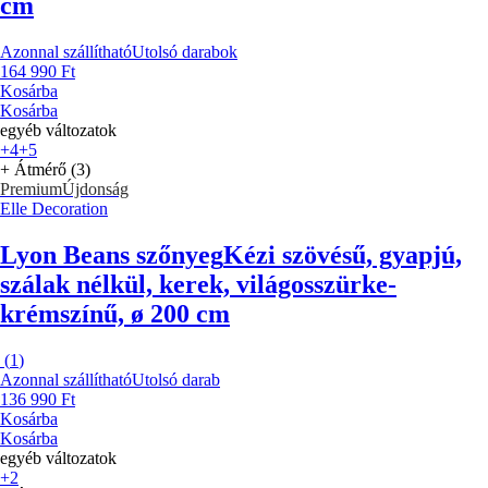
cm
Azonnal szállítható
Utolsó darabok
164 990 Ft
Kosárba
Kosárba
egyéb változatok
+4
+5
+ Átmérő (3)
Premium
Újdonság
Elle Decoration
Lyon Beans szőnyeg
Kézi szövésű, gyapjú,
szálak nélkül, kerek, világosszürke-
krémszínű, ø 200 cm
(
1
)
Azonnal szállítható
Utolsó darab
136 990 Ft
Kosárba
Kosárba
egyéb változatok
+2