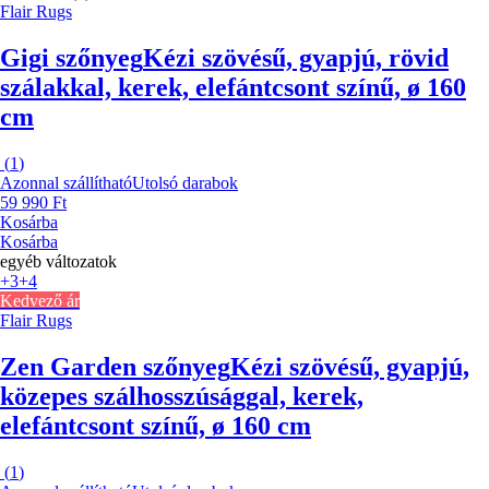
Flair Rugs
Gigi szőnyeg
Kézi szövésű, gyapjú, rövid
szálakkal, kerek, elefántcsont színű, ø 160
cm
(
1
)
Azonnal szállítható
Utolsó darabok
59 990 Ft
Kosárba
Kosárba
egyéb változatok
+3
+4
Kedvező ár
Flair Rugs
Zen Garden szőnyeg
Kézi szövésű, gyapjú,
közepes szálhosszúsággal, kerek,
elefántcsont színű, ø 160 cm
(
1
)