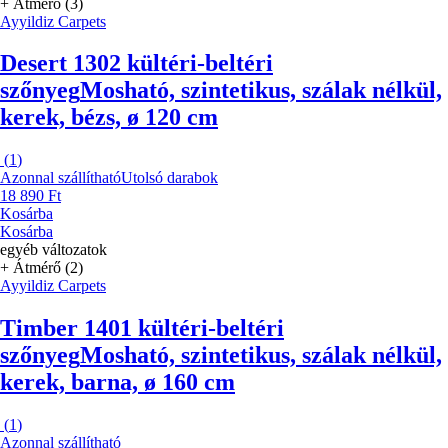
+ Átmérő (3)
Ayyildiz Carpets
Desert 1302 kültéri-beltéri
szőnyeg
Mosható, szintetikus, szálak nélkül,
kerek, bézs, ø 120 cm
(
1
)
Azonnal szállítható
Utolsó darabok
18 890 Ft
Kosárba
Kosárba
egyéb változatok
+ Átmérő (2)
Ayyildiz Carpets
Timber 1401 kültéri-beltéri
szőnyeg
Mosható, szintetikus, szálak nélkül,
kerek, barna, ø 160 cm
(
1
)
Azonnal szállítható