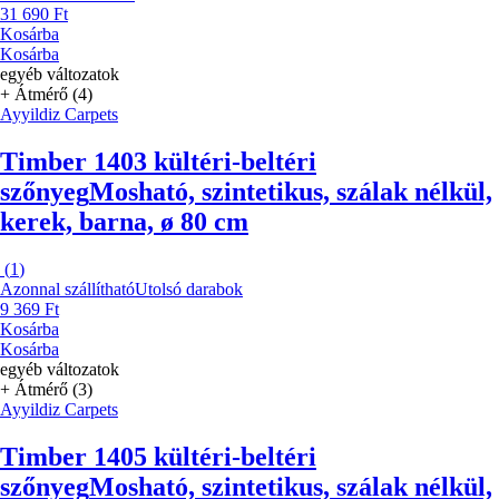
31 690 Ft
Kosárba
Kosárba
egyéb változatok
+ Átmérő (4)
Ayyildiz Carpets
Timber 1403 kültéri-beltéri
szőnyeg
Mosható, szintetikus, szálak nélkül,
kerek, barna, ø 80 cm
(
1
)
Azonnal szállítható
Utolsó darabok
9 369 Ft
Kosárba
Kosárba
egyéb változatok
+ Átmérő (3)
Ayyildiz Carpets
Timber 1405 kültéri-beltéri
szőnyeg
Mosható, szintetikus, szálak nélkül,