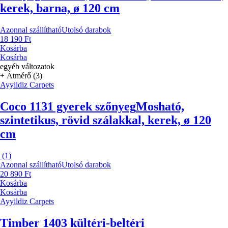
kerek, barna, ø 120 cm
Azonnal szállítható
Utolsó darabok
18 190 Ft
Kosárba
Kosárba
egyéb változatok
+ Átmérő (3)
Ayyildiz Carpets
Coco 1131 gyerek szőnyeg
Mosható,
szintetikus, rövid szálakkal, kerek, ø 120
cm
(
1
)
Azonnal szállítható
Utolsó darabok
20 890 Ft
Kosárba
Kosárba
Ayyildiz Carpets
Timber 1403 kültéri-beltéri