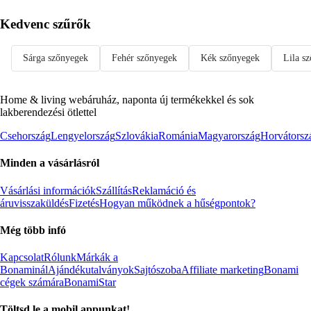
Kedvenc szűrők
Sárga szőnyegek
Fehér szőnyegek
Kék szőnyegek
Lila s
Home & living webáruház, naponta új termékekkel és sok
lakberendezési ötlettel
Csehország
Lengyelország
Szlovákia
Románia
Magyarország
Horvátorsz
Minden a vásárlásról
Vásárlási információk
Szállítás
Reklamáció és
áruvisszaküldés
Fizetés
Hogyan működnek a hűségpontok?
Még több infó
Kapcsolat
Rólunk
Márkák a
Bonaminál
Ajándékutalványok
Sajtószoba
Affiliate marketing
Bonami
cégek számára
BonamiStar
Töltsd le a mobil appunkat!