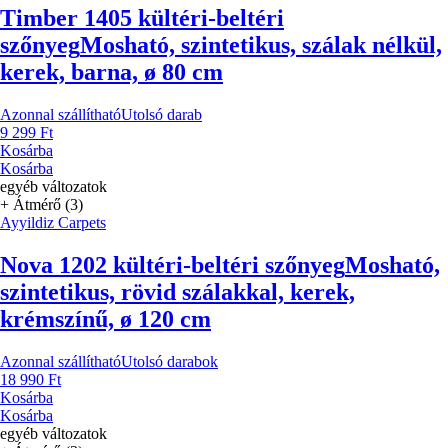
Timber 1405 kültéri-beltéri
szőnyeg
Mosható, szintetikus, szálak nélkül,
kerek, barna, ø 80 cm
Azonnal szállítható
Utolsó darab
9 299 Ft
Kosárba
Kosárba
egyéb változatok
+ Átmérő (3)
Ayyildiz Carpets
Nova 1202 kültéri-beltéri szőnyeg
Mosható,
szintetikus, rövid szálakkal, kerek,
krémszínű, ø 120 cm
Azonnal szállítható
Utolsó darabok
18 990 Ft
Kosárba
Kosárba
egyéb változatok