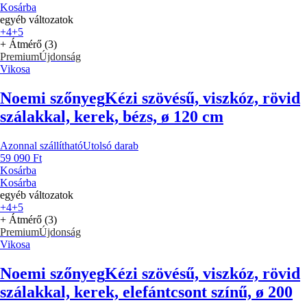
Kosárba
egyéb változatok
+4
+5
+ Átmérő (3)
Premium
Újdonság
Vikosa
Noemi szőnyeg
Kézi szövésű, viszkóz, rövid
szálakkal, kerek, bézs, ø 120 cm
Azonnal szállítható
Utolsó darab
59 090 Ft
Kosárba
Kosárba
egyéb változatok
+4
+5
+ Átmérő (3)
Premium
Újdonság
Vikosa
Noemi szőnyeg
Kézi szövésű, viszkóz, rövid
szálakkal, kerek, elefántcsont színű, ø 200