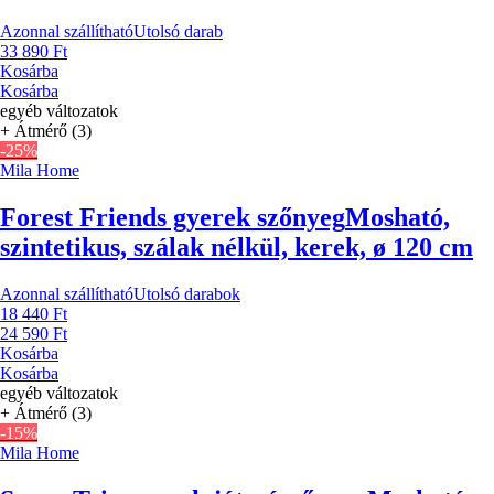
Azonnal szállítható
Utolsó darab
33 890 Ft
Kosárba
Kosárba
egyéb változatok
+ Átmérő (3)
-25%
Mila Home
Forest Friends gyerek szőnyeg
Mosható,
szintetikus, szálak nélkül, kerek, ø 120 cm
Azonnal szállítható
Utolsó darabok
18 440 Ft
24 590 Ft
Kosárba
Kosárba
egyéb változatok
+ Átmérő (3)
-15%
Mila Home