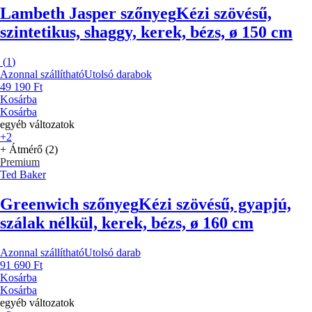
Lambeth Jasper szőnyeg
Kézi szövésű,
szintetikus, shaggy, kerek, bézs, ø 150 cm
(
1
)
Azonnal szállítható
Utolsó darabok
49 190 Ft
Kosárba
Kosárba
egyéb változatok
+2
+ Átmérő (2)
Premium
Ted Baker
Greenwich szőnyeg
Kézi szövésű, gyapjú,
szálak nélkül, kerek, bézs, ø 160 cm
Azonnal szállítható
Utolsó darab
91 690 Ft
Kosárba
Kosárba
egyéb változatok