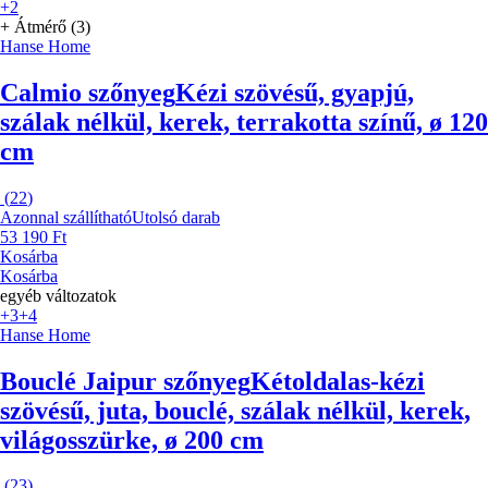
+2
+ Átmérő (3)
Hanse Home
Calmio szőnyeg
Kézi szövésű, gyapjú,
szálak nélkül, kerek, terrakotta színű, ø 120
cm
(
22
)
Azonnal szállítható
Utolsó darab
53 190 Ft
Kosárba
Kosárba
egyéb változatok
+3
+4
Hanse Home
Bouclé Jaipur szőnyeg
Kétoldalas-kézi
szövésű, juta, bouclé, szálak nélkül, kerek,
világosszürke, ø 200 cm
(
23
)