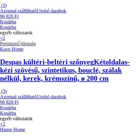
(
3
)
Azonnal szállítható
Utolsó darabok
96 820 Ft
Kosárba
Kosárba
egyéb változatok
+2
Premium
Újdonság
Kave Home
Despas kültéri-beltéri szőnyeg
Kétoldalas-
kézi szövésű, szintetikus, bouclé, szálak
nélkül, kerek, krémszínű, ø 200 cm
(
3
)
Azonnal szállítható
Utolsó darabok
96 820 Ft
Kosárba
Kosárba
egyéb változatok
+2
Hanse Home