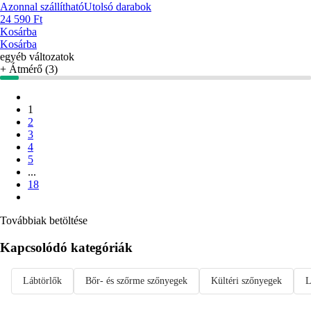
Azonnal szállítható
Utolsó darabok
24 590 Ft
Kosárba
Kosárba
egyéb változatok
+ Átmérő (3)
1
2
3
4
5
...
18
Továbbiak betöltése
Kapcsolódó kategóriák
Lábtörlők
Bőr- és szőrme szőnyegek
Kültéri szőnyegek
L