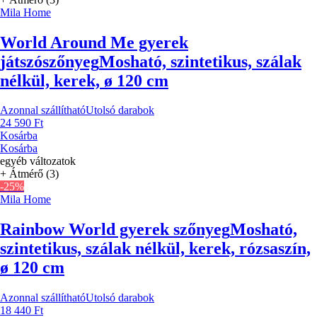
Mila Home
World Around Me gyerek
játszószőnyeg
Mosható, szintetikus, szálak
nélkül, kerek, ø 120 cm
Azonnal szállítható
Utolsó darabok
24 590 Ft
Kosárba
Kosárba
egyéb változatok
+ Átmérő (3)
-25%
Mila Home
Rainbow World gyerek szőnyeg
Mosható,
szintetikus, szálak nélkül, kerek, rózsaszín,
ø 120 cm
Azonnal szállítható
Utolsó darabok
18 440 Ft