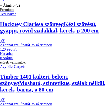
+2
+ Átmérő (2)
Premium
Ted Baker
Hackney Clarissa szőnyeg
Kézi szövésű,
gyapjú, rövid szálakkal, kerek, ø 200 cm
(
3
)
Azonnal szállítható
Utolsó darabok
120 990 Ft
Kosárba
Kosárba
egyéb változatok
Ayyildiz Carpets
Timber 1401 kültéri-beltéri
szőnyeg
Mosható, szintetikus, szálak nélkül,
kerek, barna, ø 80 cm
(
3
)
Azonnal szállítható
Utolsó darabok