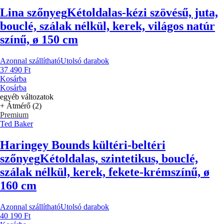
Lina szőnyeg
Kétoldalas-kézi szövésű, juta,
bouclé, szálak nélkül, kerek, világos natúr
színű, ø 150 cm
Azonnal szállítható
Utolsó darabok
37 490 Ft
Kosárba
Kosárba
egyéb változatok
+ Átmérő (2)
Premium
Ted Baker
Haringey Bounds kültéri-beltéri
szőnyeg
Kétoldalas, szintetikus, bouclé,
szálak nélkül, kerek, fekete-krémszínű, ø
160 cm
Azonnal szállítható
Utolsó darabok
40 190 Ft