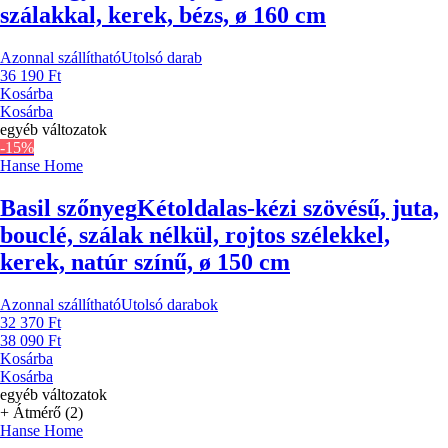
szálakkal, kerek, bézs, ø 160 cm
Azonnal szállítható
Utolsó darab
36 190 Ft
Kosárba
Kosárba
egyéb változatok
-15%
Hanse Home
Basil szőnyeg
Kétoldalas-kézi szövésű, juta,
bouclé, szálak nélkül, rojtos szélekkel,
kerek, natúr színű, ø 150 cm
Azonnal szállítható
Utolsó darabok
32 370 Ft
38 090 Ft
Kosárba
Kosárba
egyéb változatok
+ Átmérő (2)
Hanse Home