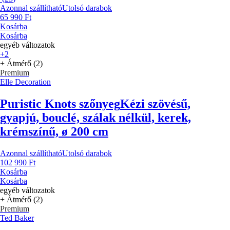
Azonnal szállítható
Utolsó darabok
65 990 Ft
Kosárba
Kosárba
egyéb változatok
+2
+ Átmérő (2)
Premium
Elle Decoration
Puristic Knots szőnyeg
Kézi szövésű,
gyapjú, bouclé, szálak nélkül, kerek,
krémszínű, ø 200 cm
Azonnal szállítható
Utolsó darabok
102 990 Ft
Kosárba
Kosárba
egyéb változatok
+ Átmérő (2)
Premium
Ted Baker