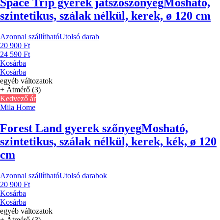
Space Trip gyerek játszószőnyeg
Mosható,
szintetikus, szálak nélkül, kerek, ø 120 cm
Azonnal szállítható
Utolsó darab
20 900 Ft
24 590 Ft
Kosárba
Kosárba
egyéb változatok
+ Átmérő (3)
Kedvező ár
Mila Home
Forest Land gyerek szőnyeg
Mosható,
szintetikus, szálak nélkül, kerek, kék, ø 120
cm
Azonnal szállítható
Utolsó darabok
20 900 Ft
Kosárba
Kosárba
egyéb változatok
+ Átmérő (3)