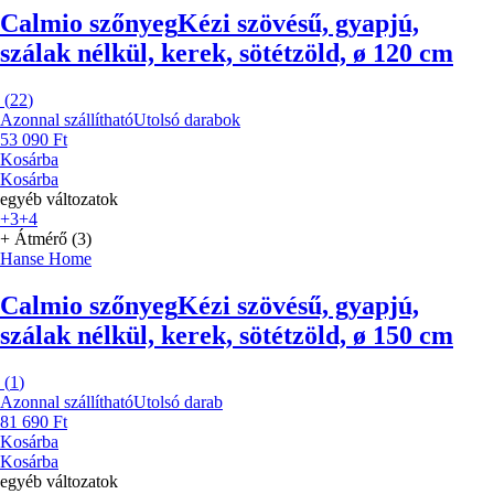
Calmio szőnyeg
Kézi szövésű, gyapjú,
szálak nélkül, kerek, sötétzöld, ø 120 cm
(
22
)
Azonnal szállítható
Utolsó darabok
53 090 Ft
Kosárba
Kosárba
egyéb változatok
+3
+4
+ Átmérő (3)
Hanse Home
Calmio szőnyeg
Kézi szövésű, gyapjú,
szálak nélkül, kerek, sötétzöld, ø 150 cm
(
1
)
Azonnal szállítható
Utolsó darab
81 690 Ft
Kosárba
Kosárba
egyéb változatok