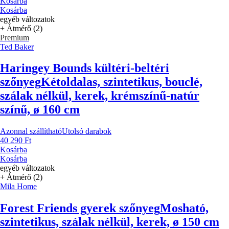
Kosárba
Kosárba
egyéb változatok
+ Átmérő (2)
Premium
Ted Baker
Haringey Bounds kültéri-beltéri
szőnyeg
Kétoldalas, szintetikus, bouclé,
szálak nélkül, kerek, krémszínű-natúr
színű, ø 160 cm
Azonnal szállítható
Utolsó darabok
40 290 Ft
Kosárba
Kosárba
egyéb változatok
+ Átmérő (2)
Mila Home
Forest Friends gyerek szőnyeg
Mosható,
szintetikus, szálak nélkül, kerek, ø 150 cm