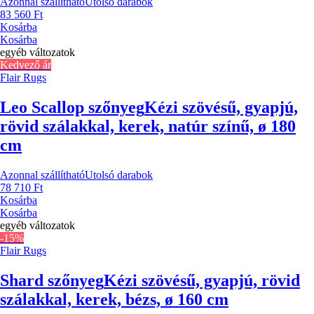
Azonnal szállítható
Utolsó darabok
83 560 Ft
Kosárba
Kosárba
egyéb változatok
Kedvező ár
Flair Rugs
Leo Scallop szőnyeg
Kézi szövésű, gyapjú,
rövid szálakkal, kerek, natúr színű, ø 180
cm
Azonnal szállítható
Utolsó darabok
78 710 Ft
Kosárba
Kosárba
egyéb változatok
-15%
Flair Rugs
Shard szőnyeg
Kézi szövésű, gyapjú, rövid
szálakkal, kerek, bézs, ø 160 cm