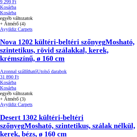
9 299 Ft
Kosárba
Kosárba
egyéb változatok
+ Átmérő (4)
Ayyildiz Carpets
Nova 1202 kültéri-beltéri szőnyeg
Mosható,
szintetikus, rövid szálakkal, kerek,
krémszínű, ø 160 cm
Azonnal szállítható
Utolsó darabok
31 890 Ft
Kosárba
Kosárba
egyéb változatok
+ Átmérő (3)
Ayyildiz Carpets
Desert 1302 kültéri-beltéri
szőnyeg
Mosható, szintetikus, szálak nélkül,
kerek, bézs, ø 160 cm