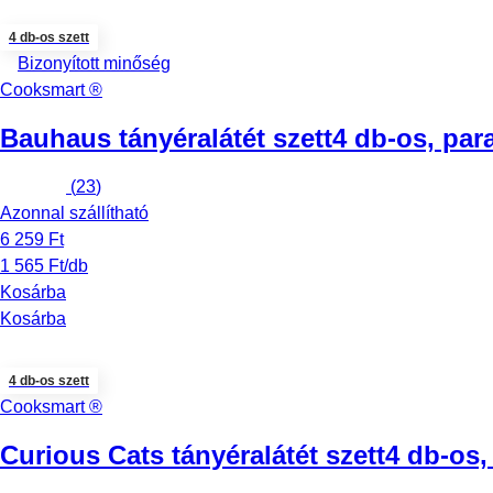
4 db-os szett
Bizonyított minőség
Cooksmart ®
Bauhaus tányéralátét szett
4 db-os, par
(
23
)
Azonnal szállítható
6 259 Ft
1 565 Ft/db
Kosárba
Kosárba
4 db-os szett
Cooksmart ®
Curious Cats tányéralátét szett
4 db-os,