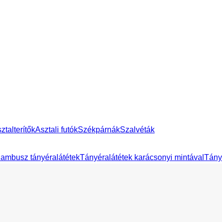
ztalterítők
Asztali futók
Székpárnák
Szalvéták
ambusz tányéralátétek
Tányéralátétek karácsonyi mintával
Tány