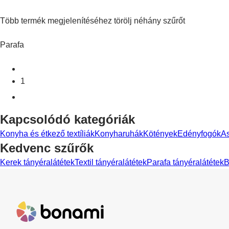
Több termék megjelenítéséhez törölj néhány szűrőt
Parafa
1
Kapcsolódó kategóriák
Konyha és étkező textíliák
Konyharuhák
Kötények
Edényfogók
As
Kedvenc szűrők
Kerek tányéralátétek
Textil tányéralátétek
Parafa tányéralátétek
B