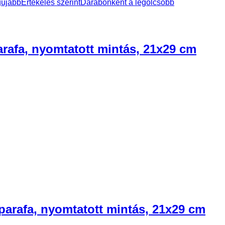
gújabb
Értékelés szerint
Darabonként a legolcsóbb
arafa, nyomtatott mintás, 21x29 cm
 parafa, nyomtatott mintás, 21x29 cm