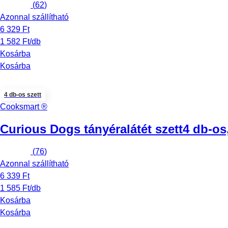
(
62
)
Azonnal szállítható
6 329 Ft
1 582 Ft/db
Kosárba
Kosárba
4 db-os szett
Cooksmart ®
Curious Dogs tányéralátét szett
4 db-os
(
76
)
Azonnal szállítható
6 339 Ft
1 585 Ft/db
Kosárba
Kosárba