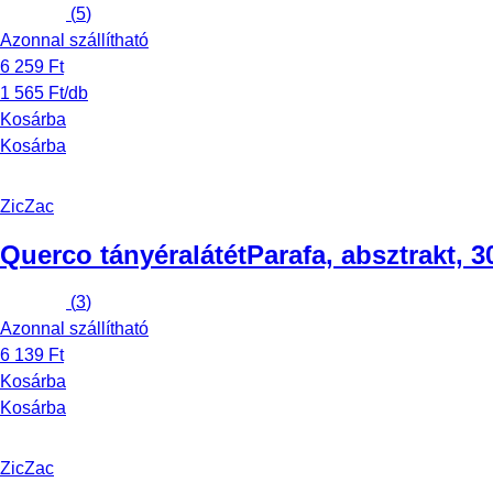
(
5
)
Azonnal szállítható
6 259 Ft
1 565 Ft/db
Kosárba
Kosárba
ZicZac
Querco tányéralátét
Parafa, absztrakt, 
(
3
)
Azonnal szállítható
6 139 Ft
Kosárba
Kosárba
ZicZac