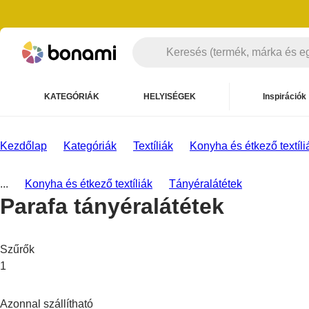
KATEGÓRIÁK
HELYISÉGEK
Inspirációk
Kezdőlap
Kategóriák
Textíliák
Konyha és étkező textíli
...
Konyha és étkező textíliák
Tányéralátétek
Parafa tányéralátétek
Szűrők
1
Azonnal szállítható