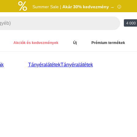
Summer Sale |
Akár 30% kedvezmény →
4 000 
Akciók és kedvezmények
Új
Prémium termékek
ák
Tányéralátétek
Tányéralátétek