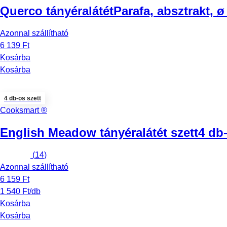
Querco tányéralátét
Parafa, absztrakt, 
Azonnal szállítható
6 139 Ft
Kosárba
Kosárba
4 db-os szett
Cooksmart ®
English Meadow tányéralátét szett
4 db-
(
14
)
Azonnal szállítható
6 159 Ft
1 540 Ft/db
Kosárba
Kosárba