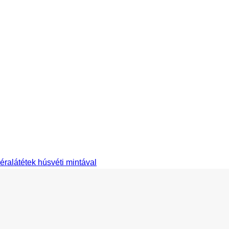
éralátétek húsvéti mintával