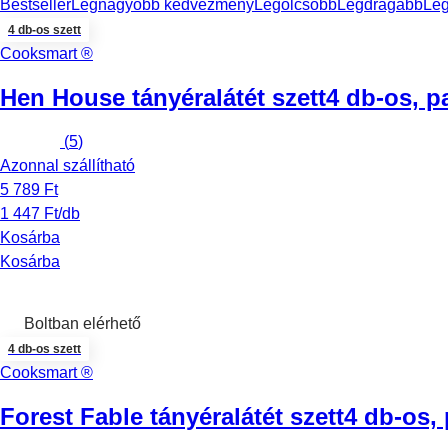
Bestseller
Legnagyobb kedvezmény
Legolcsóbb
Legdrágább
Le
4 db-os szett
Cooksmart ®
Hen House tányéralátét szett
4 db-os, p
(
5
)
Azonnal szállítható
5 789 Ft
1 447 Ft/db
Kosárba
Kosárba
Boltban elérhető
4 db-os szett
Cooksmart ®
Forest Fable tányéralátét szett
4 db-os,