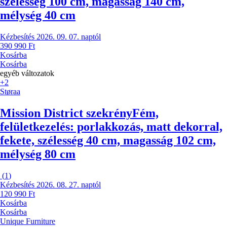
szélesség 100 cm, magasság 140 cm,
mélység 40 cm
Kézbesítés 2026. 09. 07. naptól
390 990 Ft
Kosárba
Kosárba
egyéb változatok
+2
Støraa
Mission District szekrény
Fém,
felületkezelés: porlakkozás, matt dekorral,
fekete, szélesség 40 cm, magasság 102 cm,
mélység 80 cm
(
1
)
Kézbesítés 2026. 08. 27. naptól
120 990 Ft
Kosárba
Kosárba
Unique Furniture