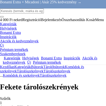
Bonami Extra × Micadoni |
Akár 25% kedvezmény →
4 000 Ft neked
Regisztráció
Bejelentkezés
Összehasonlítás
Kosár
Menu
Kategóriák
Helyiségek
Bonami Extra
Inspirációk
Akciók és kedvezmények
Új
Prémium termékek
Szakembereknek
Kategóriák
Helyiségek
Bonami Extra
Inspirációk
Akciók és
kedvezmények
Új
Prémium termékek
Kezdőlap
Kategóriák
Bútorok
Tárolóbútorok
Komódok és
szekrények
Tárolószekrények
Tárolószekrények
...
Komódok és szekrények
Tárolószekrények
Fekete tárolószekrények
Szűrők
1