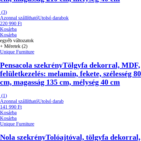
(
3
)
Azonnal szállítható
Utolsó darabok
220 990 Ft
Kosárba
Kosárba
egyéb változatok
+ Méretek (2)
Unique Furniture
Pensacola szekrény
Tölgyfa dekorral, MDF,
felületkezelés: melamin, fekete, szélesség 80
cm, magasság 135 cm, mélység 40 cm
(
1
)
Azonnal szállítható
Utolsó darab
141 990 Ft
Kosárba
Kosárba
Unique Furniture
Nola szekrény
Tolóajtóval, tölgyfa dekorral,