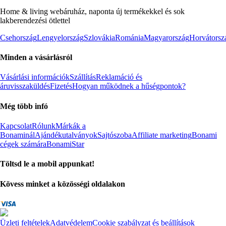
Home & living webáruház, naponta új termékekkel és sok
lakberendezési ötlettel
Csehország
Lengyelország
Szlovákia
Románia
Magyarország
Horvátorsz
Minden a vásárlásról
Vásárlási információk
Szállítás
Reklamáció és
áruvisszaküldés
Fizetés
Hogyan működnek a hűségpontok?
Még több infó
Kapcsolat
Rólunk
Márkák a
Bonaminál
Ajándékutalványok
Sajtószoba
Affiliate marketing
Bonami
cégek számára
BonamiStar
Töltsd le a mobil appunkat!
Kövess minket a közösségi oldalakon
Üzleti feltételek
Adatvédelem
Cookie szabályzat és beállítások