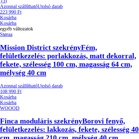
(
3
)
Azonnal szállítható
Utolsó darab
223 990 Ft
Kosárba
Kosárba
egyéb változatok
Støraa
Mission District szekrény
Fém,
felületkezelés: porlakkozás, matt dekorral,
fekete, szélesség 100 cm, magasság 64 cm,
mélység 40 cm
Azonnal szállítható
Utolsó darab
108 990 Ft
Kosárba
Kosárba
WOOOD
Finca moduláris szekrény
Borovi fenyő,
felületkezelés: lakkozás, fekete, szélesség 40
cm, magasság 210 cm, mélység 40 cm