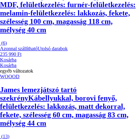
MDF, felületkezelés: furnér-felületkezelés:
melamin-felületkezelés: lakkozás, fekete,
szélesség 100 cm, magasság 118 cm,
mélység 40 cm
(
6
)
Azonnal szállítható
Utolsó darabok
235 990 Ft
Kosárba
Kosárba
egyéb változatok
WOOOD
James lemezjátszó tartó
szekrény
Kábellyukkal, borovi fenyő,
felületkezelés: lakkozás, matt dekorral,
fekete, szélesség 60 cm, magasság 83 cm,
mélység 44 cm
(
13
)