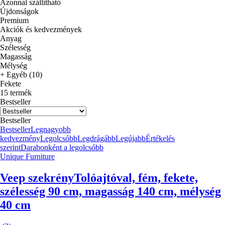
Azonnal szállítható
Újdonságok
Premium
Akciók és kedvezmények
Anyag
Szélesség
Magasság
Mélység
+ Egyéb (10)
Fekete
15 termék
Bestseller
Bestseller
Bestseller
Legnagyobb
kedvezmény
Legolcsóbb
Legdrágább
Legújabb
Értékelés
szerint
Darabonként a legolcsóbb
Unique Furniture
Veep szekrény
Tolóajtóval, fém, fekete,
szélesség 90 cm, magasság 140 cm, mélység
40 cm