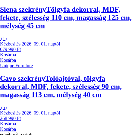
Siena szekrény
Tölgyfa dekorral, MDF,
fekete, szélesség 110 cm, magasság 125 cm,
mélység 45 cm
(
1
)
Kézbesítés 2026. 09. 01. naptól
679 990 Ft
Kosárba
Kosárba
Unique Furniture
Cavo szekrény
Tolóajtóval, tölgyfa
dekorral, MDF, fekete, szélesség 90 cm,
magasság 113 cm, mélység 40 cm
(
5
)
Kézbesítés 2026. 09. 01. naptól
268 990 Ft
Kosárba
Kosárba
egyéb változatok