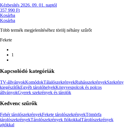
Kézbesítés 2026. 09. 01. naptól
357 990 Ft
Kosárba
Kosárba
Több termék megjelenítéséhez törölj néhány szűrőt
Fekete
1
Kapcsolódó kategóriák
TV-állványok
Komódok
Tálalószekrények
Ruhásszekrények
Szekrény
kiegészítők
Egyéb tárolóhelyek
Könyvespolcok és polcos
állványok
Gyerek szekrények és tárolók
Kedvenc szűrők
Fehér tárolószekrények
Fekete tárolószekrények
Tömörfa
tárolószekrények
Tárolószekrények fiókokkal
Tárolószekrények
ajtókkal