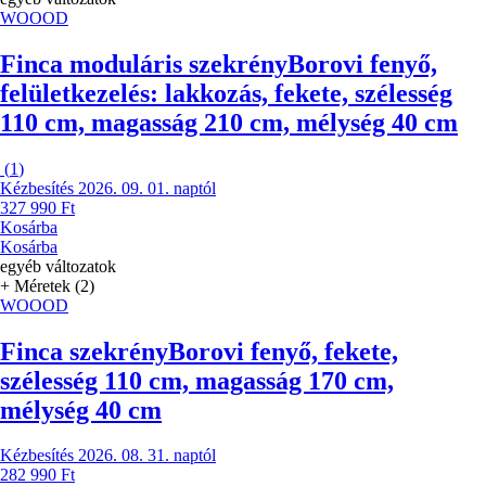
WOOOD
Finca moduláris szekrény
Borovi fenyő,
felületkezelés: lakkozás, fekete, szélesség
110 cm, magasság 210 cm, mélység 40 cm
(
1
)
Kézbesítés 2026. 09. 01. naptól
327 990 Ft
Kosárba
Kosárba
egyéb változatok
+ Méretek (2)
WOOOD
Finca szekrény
Borovi fenyő, fekete,
szélesség 110 cm, magasság 170 cm,
mélység 40 cm
Kézbesítés 2026. 08. 31. naptól
282 990 Ft