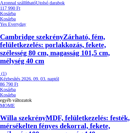
Azonnal szállítható
Utolsó darabok
117 990 Ft
Kosárba
Kosárba
Yes Everyday
Cambridge szekrény
Zárható, fém,
felületkezelés: porlakkozás, fekete,
szélesség 80 cm, magasság 101,5 cm,
mélység 40 cm
(
1
)
Kézbesítés 2026. 09. 03. naptól
86 790 Ft
Kosárba
Kosárba
egyéb változatok
MOME
Willa szekrény
MDF, felületkezelés: festék,
mérsékelten fényes dekorral, fekete,