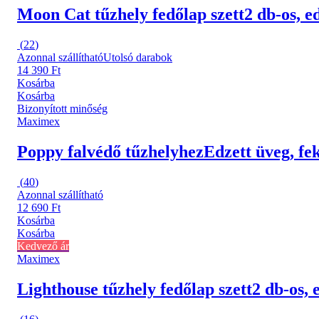
Moon Cat tűzhely fedőlap szett
2 db-os, e
(
22
)
Azonnal szállítható
Utolsó darabok
14 390 Ft
Kosárba
Kosárba
Bizonyított minőség
Maximex
Poppy falvédő tűzhelyhez
Edzett üveg, fe
(
40
)
Azonnal szállítható
12 690 Ft
Kosárba
Kosárba
Kedvező ár
Maximex
Lighthouse tűzhely fedőlap szett
2 db-os, 