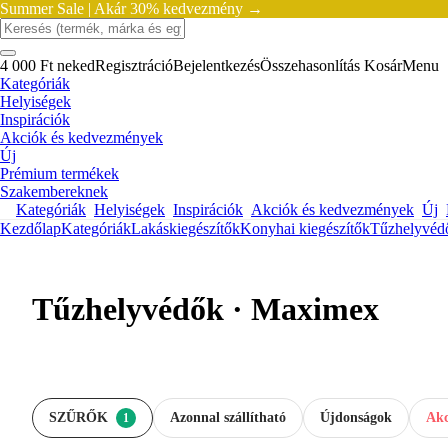
Summer Sale |
Akár 30% kedvezmény →
4 000 Ft neked
Regisztráció
Bejelentkezés
Összehasonlítás
Kosár
Menu
Kategóriák
Helyiségek
Inspirációk
Akciók és kedvezmények
Új
Prémium termékek
Szakembereknek
Kategóriák
Helyiségek
Inspirációk
Akciók és kedvezmények
Új
Kezdőlap
Kategóriák
Lakáskiegészítők
Konyhai kiegészítők
Tűzhelyvéd
Tűzhelyvédők · Maximex
SZŰRŐK
Azonnal szállítható
Újdonságok
Akc
1