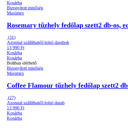
Kosárba
Bizonyított minőség
Maximex
Rosemary tűzhely fedőlap szett
2 db-os, 
(
31
)
Azonnal szállítható
Utolsó darabok
13 990 Ft
Kosárba
Kosárba
Boltban elérhető
Bizonyított minőség
Maximex
Coffee Flamour tűzhely fedőlap szett
2 db
(
27
)
Azonnal szállítható
Utolsó darab
13 990 Ft
Kosárba
Kosárba