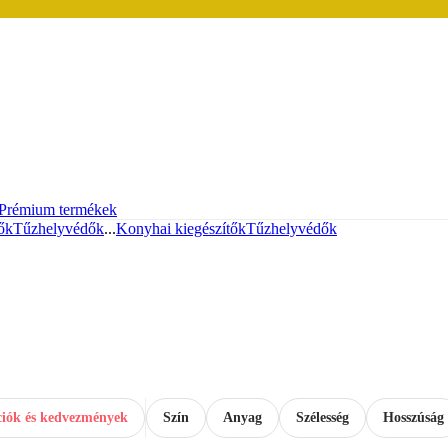
Prémium termékek
ők
Tűzhelyvédők
...
Konyhai kiegészítők
Tűzhelyvédők
iók és kedvezmények
Szín
Anyag
Szélesség
Hosszúság