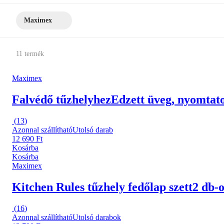
Maximex
11 termék
Maximex
Falvédő tűzhelyhez
Edzett üveg, nyomtato
(
13
)
Azonnal szállítható
Utolsó darab
12 690 Ft
Kosárba
Kosárba
Maximex
Kitchen Rules tűzhely fedőlap szett
2 db-o
(
16
)
Azonnal szállítható
Utolsó darabok