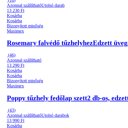
(
16
)
Azonnal szállítható
Utolsó darab
13 230 Ft
Kosárba
Kosárba
Bizonyított minőség
Maximex
Rosemary falvédő tűzhelyhez
Edzett üveg
(
46
)
Azonnal szállítható
13 290 Ft
Kosárba
Kosárba
Bizonyított minőség
Maximex
Poppy tűzhely fedőlap szett
2 db-os, edze
(
43
)
Azonnal szállítható
Utolsó darabok
13 990 Ft
Kosárba