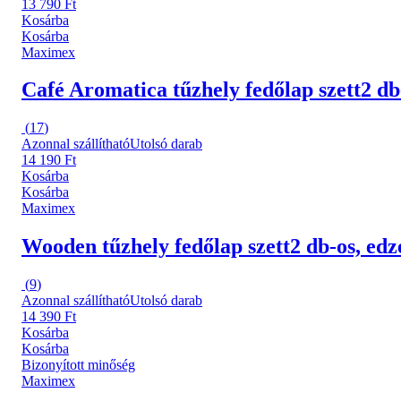
13 790 Ft
Kosárba
Kosárba
Maximex
Café Aromatica tűzhely fedőlap szett
2 db
(
17
)
Azonnal szállítható
Utolsó darab
14 190 Ft
Kosárba
Kosárba
Maximex
Wooden tűzhely fedőlap szett
2 db-os, edz
(
9
)
Azonnal szállítható
Utolsó darab
14 390 Ft
Kosárba
Kosárba
Bizonyított minőség
Maximex