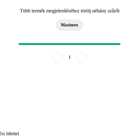
Több termék megjelenítéséhez törölj néhány szűrőt
Maximex
1
i ötlettel