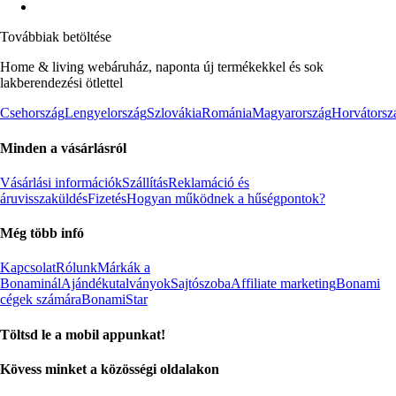
Továbbiak betöltése
Home & living webáruház, naponta új termékekkel és sok
lakberendezési ötlettel
Csehország
Lengyelország
Szlovákia
Románia
Magyarország
Horvátorsz
Minden a vásárlásról
Vásárlási információk
Szállítás
Reklamáció és
áruvisszaküldés
Fizetés
Hogyan működnek a hűségpontok?
Még több infó
Kapcsolat
Rólunk
Márkák a
Bonaminál
Ajándékutalványok
Sajtószoba
Affiliate marketing
Bonami
cégek számára
BonamiStar
Töltsd le a mobil appunkat!
Kövess minket a közösségi oldalakon