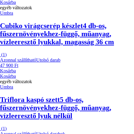
Kosárba
egyéb változatok
Umbra
Cubiko virágcserép készlet
4 db-os,
fűszernövényekhez-függő, műanyag,
vízleeresztő lyukkal, magasság 36 cm
(
1
)
Azonnal szállítható
Utolsó darab
47 900 Ft
Kosárba
Kosárba
egyéb változatok
Umbra
Triflora kaspó szett
5 db-os,
fűszernövényekhez-függő, műanyag,
vízleeresztő lyuk nélkül
(
1
)
Azonnal szállítható
Utolsó darabok