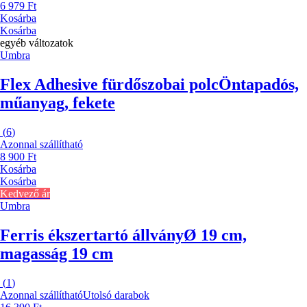
6 979 Ft
Kosárba
Kosárba
egyéb változatok
Umbra
Flex Adhesive fürdőszobai polc
Öntapadós,
műanyag, fekete
(
6
)
Azonnal szállítható
8 900 Ft
Kosárba
Kosárba
Kedvező ár
Umbra
Ferris ékszertartó állvány
Ø 19 cm,
magasság 19 cm
(
1
)
Azonnal szállítható
Utolsó darabok