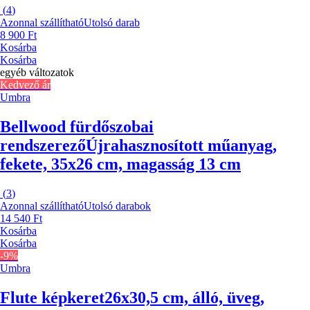
(
4
)
Azonnal szállítható
Utolsó darab
8 900 Ft
Kosárba
Kosárba
egyéb változatok
Kedvező ár
Umbra
Bellwood fürdőszobai
rendszerező
Újrahasznosított műanyag,
fekete, 35x26 cm, magasság 13 cm
(
3
)
Azonnal szállítható
Utolsó darabok
14 540 Ft
Kosárba
Kosárba
-9%
Umbra
Flute képkeret
26x30,5 cm, álló, üveg,