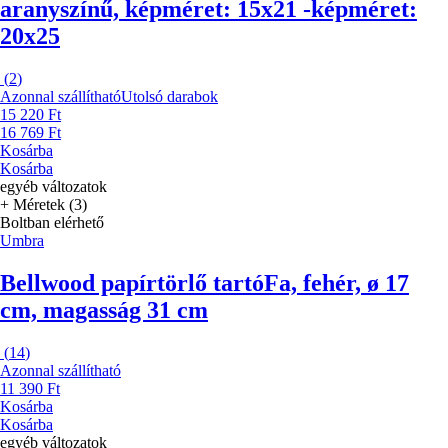
aranyszínű, képméret: 15x21 -képméret:
20x25
(
2
)
Azonnal szállítható
Utolsó darabok
15 220 Ft
16 769 Ft
Kosárba
Kosárba
egyéb változatok
+ Méretek (3)
Boltban elérhető
Umbra
Bellwood papírtörlő tartó
Fa, fehér, ø 17
cm, magasság 31 cm
(
14
)
Azonnal szállítható
11 390 Ft
Kosárba
Kosárba
egyéb változatok