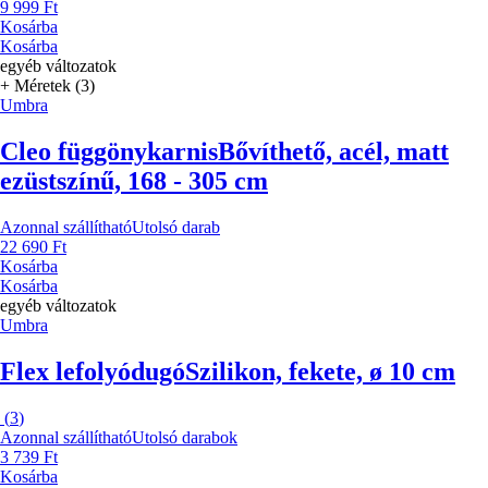
9 999 Ft
Kosárba
Kosárba
egyéb változatok
+ Méretek (3)
Umbra
Cleo függönykarnis
Bővíthető, acél, matt
ezüstszínű, 168 - 305 cm
Azonnal szállítható
Utolsó darab
22 690 Ft
Kosárba
Kosárba
egyéb változatok
Umbra
Flex lefolyódugó
Szilikon, fekete, ø 10 cm
(
3
)
Azonnal szállítható
Utolsó darabok
3 739 Ft
Kosárba