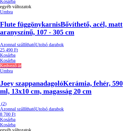
Kosárba
egyéb változatok
Umbra
Flute függönykarnis
Bővíthető, acél, matt
aranyszínű, 107 - 305 cm
Azonnal szállítható
Utolsó darabok
25 490 Ft
Kosárba
Kosárba
Kedvező ár
Umbra
Joey szappanadagoló
Kerámia, fehér, 590
ml, 13x10 cm, magasság 20 cm
(
2
)
Azonnal szállítható
Utolsó darabok
8 700 Ft
Kosárba
Kosárba
egyéb változatok