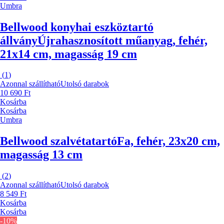
Umbra
Bellwood konyhai eszköztartó
állvány
Újrahasznosított műanyag, fehér,
21x14 cm, magasság 19 cm
(
1
)
Azonnal szállítható
Utolsó darabok
10 690 Ft
Kosárba
Kosárba
Umbra
Bellwood szalvétatartó
Fa, fehér, 23x20 cm,
magasság 13 cm
(
2
)
Azonnal szállítható
Utolsó darabok
8 549 Ft
Kosárba
Kosárba
-10%