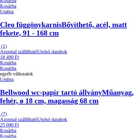
Kosárba
Kosárba
Umbra
Cleo függönykarnis
Bővíthető, acél, matt
fekete, 91 - 168 cm
(
1
)
Azonnal szállítható
Utolsó darabok
18 490 Ft
Kosárba
Kosárba
egyéb változatok
Umbra
Bellwood wc-papír tartó állvány
Műanyag,
fehér, ø 18 cm, magasság 68 cm
(
7
)
Azonnal szállítható
Utolsó darabok
25 090 Ft
Kosárba
Kosárba