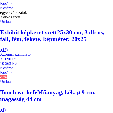
Kosárba
Kosárba
egyéb változatok
3 db-os szett
Umbra
Exhibit képkeret szett
25x30 cm, 3 db-os,
fali, fém, fekete, képméret: 20x25
(
13
)
Azonnal szállítható
31 690 Ft
10 563 Ft/db
Kosárba
Kosárba
-9%
Umbra
Touch wc-kefe
Műanyag, kék, ø 9 cm,
magasság 44 cm
(
1
)