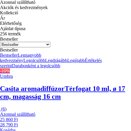
Azonnal szállítható
Akciók és kedvezmények
Kollekció
Ár
Elérhetőség
Ajánlat típusa
256 termék
Bestseller
Bestseller
Bestseller
Legnagyobb
kedvezmény
Legolcsóbb
Legdrágább
Legújabb
Értékelés
szerint
Darabonként a legolcsóbb
-10%
Umbra
Casita aromadiffúzor
Térfogat 10 ml, ø 17
cm, magasság 16 cm
(
6
)
Azonnal szállítható
25 860 Ft
28 790 Ft
Kosárba