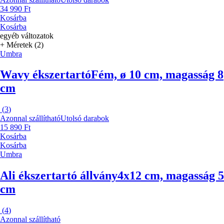
34 990 Ft
Kosárba
Kosárba
egyéb változatok
+ Méretek (2)
Umbra
Wavy ékszertartó
Fém, ø 10 cm, magasság 8
cm
(
3
)
Azonnal szállítható
Utolsó darabok
15 890 Ft
Kosárba
Kosárba
Umbra
Ali ékszertartó állvány
4x12 cm, magasság 5
cm
(
4
)
Azonnal szállítható