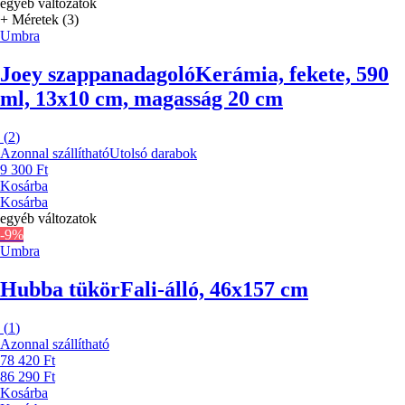
egyéb változatok
+ Méretek (3)
Umbra
Joey szappanadagoló
Kerámia, fekete, 590
ml, 13x10 cm, magasság 20 cm
(
2
)
Azonnal szállítható
Utolsó darabok
9 300 Ft
Kosárba
Kosárba
egyéb változatok
-9%
Umbra
Hubba tükör
Fali-álló, 46x157 cm
(
1
)
Azonnal szállítható
78 420 Ft
86 290 Ft
Kosárba