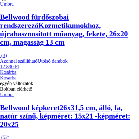
Umbra
Bellwood fürdőszobai
rendszerező
Kozmetikumokhoz,
újrahasznosított műanyag, fekete, 26x20
cm, magasság 13 cm
(
3
)
Azonnal szállítható
Utolsó darabok
12 890 Ft
Kosárba
Kosárba
egyéb változatok
Boltban elérhető
Umbra
Bellwood képkeret
26x31,5 cm, álló, fa,
natúr színű, képméret: 15x21 -képméret:
20x25
(
52
)