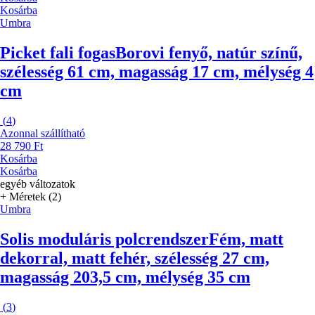
Kosárba
Umbra
Picket fali fogas
Borovi fenyő, natúr színű,
szélesség 61 cm, magasság 17 cm, mélység 4
cm
(
4
)
Azonnal szállítható
28 790 Ft
Kosárba
Kosárba
egyéb változatok
+ Méretek (2)
Umbra
Solis moduláris polcrendszer
Fém, matt
dekorral, matt fehér, szélesség 27 cm,
magasság 203,5 cm, mélység 35 cm
(
3
)