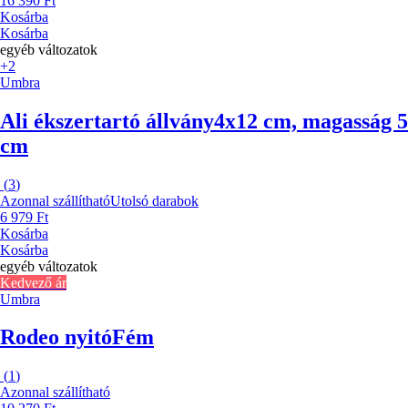
16 390 Ft
Kosárba
Kosárba
egyéb változatok
+2
Umbra
Ali ékszertartó állvány
4x12 cm, magasság 5
cm
(
3
)
Azonnal szállítható
Utolsó darabok
6 979 Ft
Kosárba
Kosárba
egyéb változatok
Kedvező ár
Umbra
Rodeo nyitó
Fém
(
1
)
Azonnal szállítható