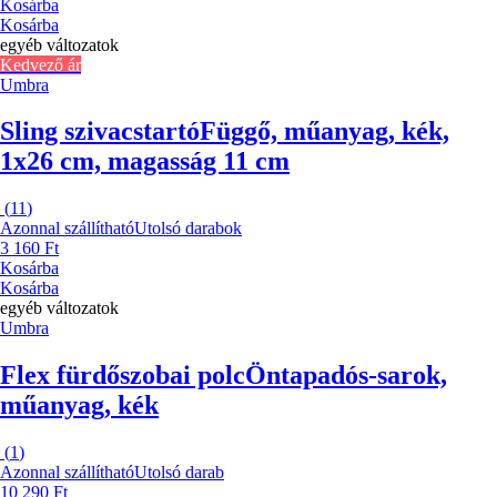
Kosárba
Kosárba
egyéb változatok
Kedvező ár
Umbra
Sling szivacstartó
Függő, műanyag, kék,
1x26 cm, magasság 11 cm
(
11
)
Azonnal szállítható
Utolsó darabok
3 160 Ft
Kosárba
Kosárba
egyéb változatok
Umbra
Flex fürdőszobai polc
Öntapadós-sarok,
műanyag, kék
(
1
)
Azonnal szállítható
Utolsó darab
10 290 Ft