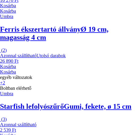
10 270 Ft
Kosárba
Kosárba
Umbra
Ferris ékszertartó állvány
Ø 19 cm,
magasság 4 cm
(
2
)
Azonnal szállítható
Utolsó darabok
26 890 Ft
Kosárba
Kosárba
egyéb változatok
+2
Boltban elérhető
Umbra
Starfish lefolyószűrő
Gumi, fekete, ø 15 cm
(
3
)
Azonnal szállítható
2 539 Ft