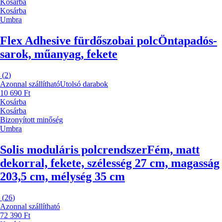
Kosárba
Kosárba
Umbra
Flex Adhesive fürdőszobai polc
Öntapadós-
sarok, műanyag, fekete
(
2
)
Azonnal szállítható
Utolsó darabok
10 690 Ft
Kosárba
Kosárba
Bizonyított minőség
Umbra
Solis moduláris polcrendszer
Fém, matt
dekorral, fekete, szélesség 27 cm, magasság
203,5 cm, mélység 35 cm
(
26
)
Azonnal szállítható
72 390 Ft