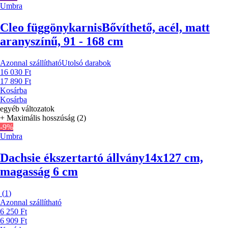
Umbra
Cleo függönykarnis
Bővíthető, acél, matt
aranyszínű, 91 - 168 cm
Azonnal szállítható
Utolsó darabok
16 030 Ft
17 890 Ft
Kosárba
Kosárba
egyéb változatok
+ Maximális hosszúság (2)
-9%
Umbra
Dachsie ékszertartó állvány
14x127 cm,
magasság 6 cm
(
1
)
Azonnal szállítható
6 250 Ft
6 909 Ft