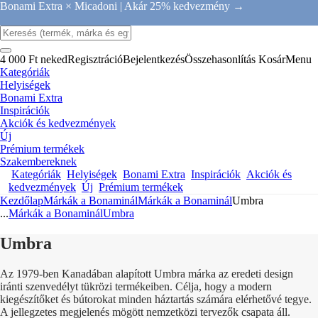
Bonami Extra × Micadoni |
Akár 25% kedvezmény →
4 000 Ft neked
Regisztráció
Bejelentkezés
Összehasonlítás
Kosár
Menu
Kategóriák
Helyiségek
Bonami Extra
Inspirációk
Akciók és kedvezmények
Új
Prémium termékek
Szakembereknek
Kategóriák
Helyiségek
Bonami Extra
Inspirációk
Akciók és
kedvezmények
Új
Prémium termékek
Kezdőlap
Márkák a Bonaminál
Márkák a Bonaminál
Umbra
...
Márkák a Bonaminál
Umbra
Umbra
Az 1979-ben Kanadában alapított Umbra márka az eredeti design
iránti szenvedélyt tükrözi termékeiben. Célja, hogy a modern
kiegészítőket és bútorokat minden háztartás számára elérhetővé tegye.
A jellegzetes megjelenés mögött nemzetközi tervezők csapata áll.