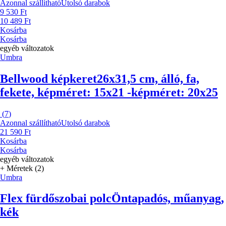
Azonnal szállítható
Utolsó darabok
9 530 Ft
10 489 Ft
Kosárba
Kosárba
egyéb változatok
Umbra
Bellwood képkeret
26x31,5 cm, álló, fa,
fekete, képméret: 15x21 -képméret: 20x25
(
7
)
Azonnal szállítható
Utolsó darabok
21 590 Ft
Kosárba
Kosárba
egyéb változatok
+ Méretek (2)
Umbra
Flex fürdőszobai polc
Öntapadós, műanyag,
kék