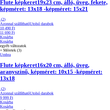
Flute képkeret
19x23 cm, álló, üveg, fekete,
képméret: 13x18 -képméret: 15x21
(
2
)
Azonnal szállítható
Utolsó darabok
10 490 Ft
11 690 Ft
Kosárba
Kosárba
egyéb változatok
+ Méretek (3)
Umbra
Flute képkeret
16x20 cm, álló, üveg,
aranyszínű, képméret: 10x15 -képméret:
13x18
(
2
)
Azonnal szállítható
Utolsó darabok
9 999 Ft
Kosárba
Kosárba