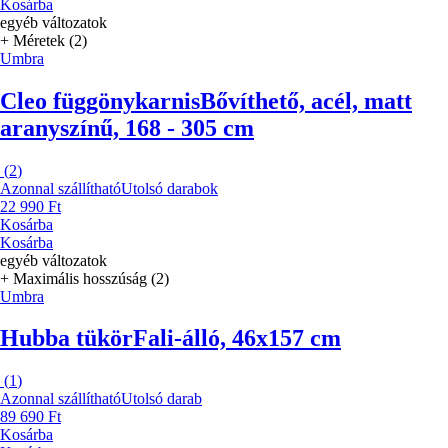
Kosárba
egyéb változatok
+ Méretek (2)
Umbra
Cleo függönykarnis
Bővíthető, acél, matt
aranyszínű, 168 - 305 cm
(
2
)
Azonnal szállítható
Utolsó darabok
22 990 Ft
Kosárba
Kosárba
egyéb változatok
+ Maximális hosszúság (2)
Umbra
Hubba tükör
Fali-álló, 46x157 cm
(
1
)
Azonnal szállítható
Utolsó darab
89 690 Ft
Kosárba