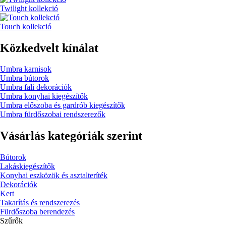
Twilight kollekció
Touch kollekció
Közkedvelt kínálat
Umbra karnisok
Umbra bútorok
Umbra fali dekorációk
Umbra konyhai kiegészítők
Umbra előszoba és gardrób kiegészítők
Umbra fürdőszobai rendszerezők
Vásárlás kategóriák szerint
Bútorok
Lakáskiegészítők
Konyhai eszközök és asztalteríték
Dekorációk
Kert
Takarítás és rendszerezés
Fürdőszoba berendezés
Szűrők