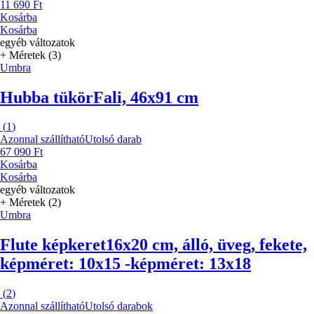
11 690 Ft
Kosárba
Kosárba
egyéb változatok
+ Méretek (3)
Umbra
Hubba tükör
Fali, 46x91 cm
(
1
)
Azonnal szállítható
Utolsó darab
67 090 Ft
Kosárba
Kosárba
egyéb változatok
+ Méretek (2)
Umbra
Flute képkeret
16x20 cm, álló, üveg, fekete,
képméret: 10x15 -képméret: 13x18
(
2
)
Azonnal szállítható
Utolsó darabok