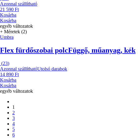
Azonnal szállítható
21 590 Ft
Kosárba
Kosárba
egyéb változatok
+ Méretek (2)
Umbra
Flex fürdőszobai polc
Függő, műanyag, kék
(
23
)
Azonnal szállítható
Utolsó darabok
14 890 Ft
Kosárba
Kosárba
egyéb változatok
1
2
3
4
5
6