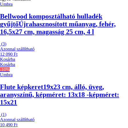
Umbra
Bellwood komposztálható hulladék
gyűjtő
Újrahasznosított műanyag, fehér,
16,5x27 cm, magasság 25 cm, 4 l
(
3
)
Azonnal szállítható
12 090 Ft
Kosárba
Kosárba
-10%
Umbra
Flute képkeret
19x23 cm, álló, üveg,
aranyszínű, képméret: 13x18 -képméret:
15x21
(
1
)
Azonnal szállítható
10 490 Ft