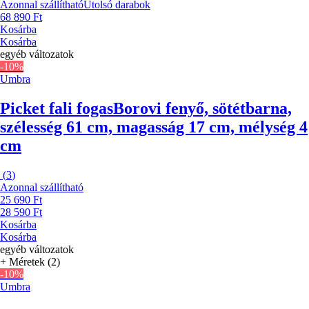
Azonnal szállítható
Utolsó darabok
68 890 Ft
Kosárba
Kosárba
egyéb változatok
-10%
Umbra
Picket fali fogas
Borovi fenyő, sötétbarna,
szélesség 61 cm, magasság 17 cm, mélység 4
cm
(
3
)
Azonnal szállítható
25 690 Ft
28 590 Ft
Kosárba
Kosárba
egyéb változatok
+ Méretek (2)
-10%
Umbra